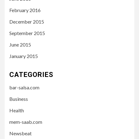
February 2016
December 2015
September 2015
June 2015
January 2015
CATEGORIES
bar-salsa.com
Business
Health
mem-saab.com
Newsbeat