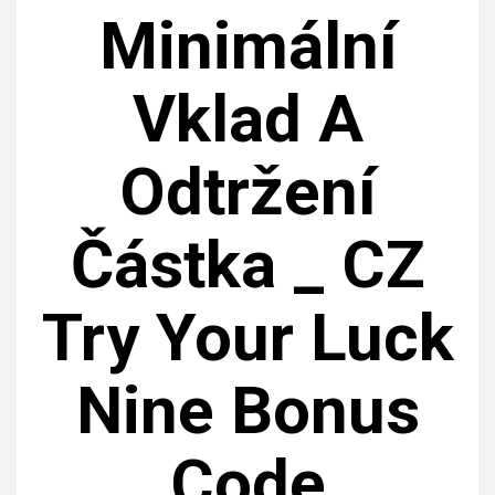
Minimální
Vklad A
Odtržení
Částka _ CZ
Try Your Luck
Nine Bonus
Code