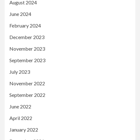
August 2024
June 2024
February 2024
December 2023
November 2023
September 2023
July 2023
November 2022
September 2022
June 2022
April 2022
January 2022