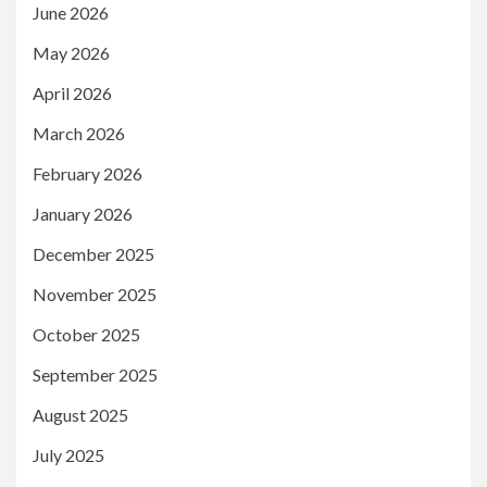
June 2026
May 2026
April 2026
March 2026
February 2026
January 2026
December 2025
November 2025
October 2025
September 2025
August 2025
July 2025