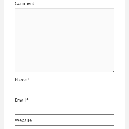
Comment
Name
*
Email
*
Website