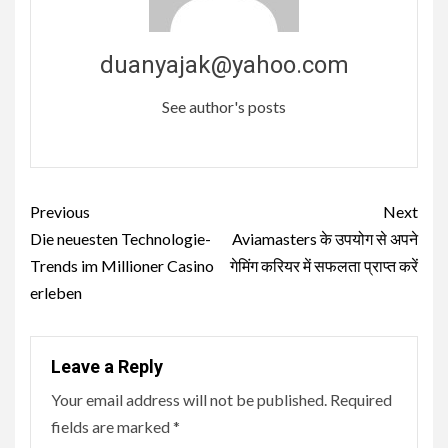
duanyajak@yahoo.com
See author's posts
Continue
Previous
Next
Reading
Die neuesten Technologie-
Aviamasters के उपयोग से अपने
Trends im Millioner Casino
गेमिंग करियर में सफलता प्राप्त करें
erleben
Leave a Reply
Your email address will not be published.
Required
fields are marked
*