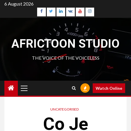
Skip
6 August 2026
to
Facebook
Twitter
Linkedin
VK
Youtube
Instagram
content
AFRICTOON STUDIO
THE VOICE OF THE VOICELESS
Primary
Watch Online
Menu
UNCATEGORISED
Co Je