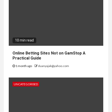
10 min read
Online Betting Sites Not on GamStop A
Practical Guide
1 month ago
duanyajak@yahoo.com
UNCATEGORISED