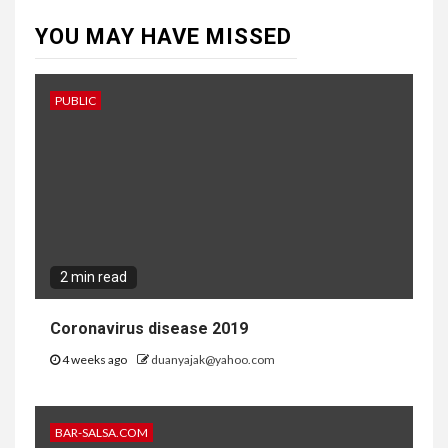
YOU MAY HAVE MISSED
PUBLIC
2 min read
Coronavirus disease 2019
4 weeks ago
duanyajak@yahoo.com
BAR-SALSA.COM