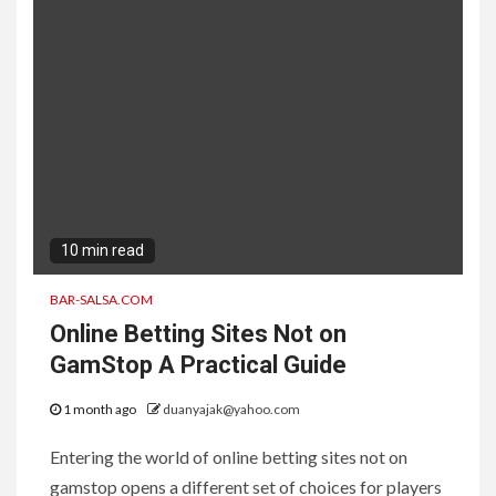
10 min read
BAR-SALSA.COM
Online Betting Sites Not on
GamStop A Practical Guide
1 month ago
duanyajak@yahoo.com
Entering the world of online betting sites not on
gamstop opens a different set of choices for players