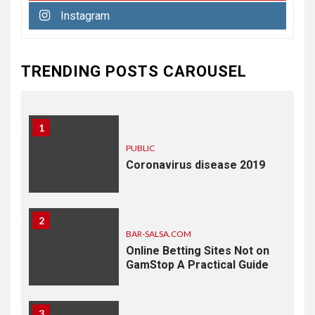
Instagram
7
UNCATEGORISED
Tips and Tricks for
Navigating Azur Slot
TRENDING POSTS CAROUSEL
Casino’s Vast Game
Selection
1
PUBLIC
Coronavirus disease 2019
2
BAR-SALSA.COM
Online Betting Sites Not on
GamStop A Practical Guide
3