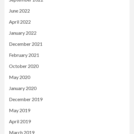
June 2022
April 2022
January 2022
December 2021
February 2021
October 2020
May 2020
January 2020
December 2019
May 2019
April 2019
March 2019