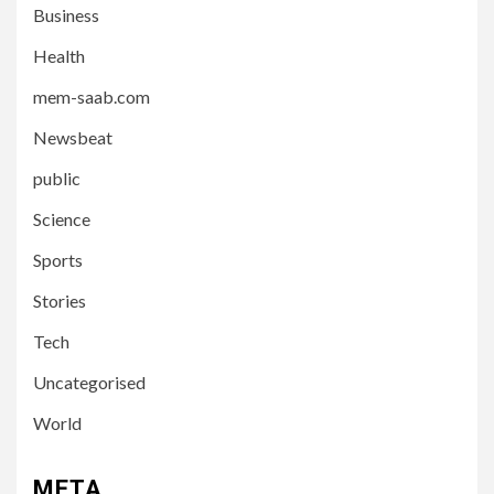
Business
Health
mem-saab.com
Newsbeat
public
Science
Sports
Stories
Tech
Uncategorised
World
3
UNCATEGORISED
META
Poleznaya-statya-09213