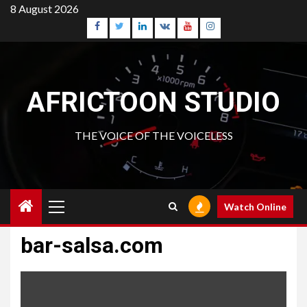
Skip
8 August 2026
to
Facebook
Twitter
Linkedin
VK
Youtube
Instagram
content
AFRICTOON STUDIO
THE VOICE OF THE VOICELESS
Primary
Watch Online
Menu
bar-salsa.com