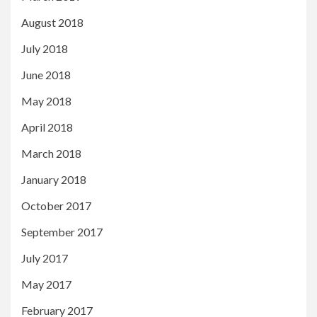
August 2018
July 2018
June 2018
May 2018
April 2018
March 2018
January 2018
October 2017
September 2017
July 2017
May 2017
February 2017