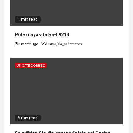
1 min read
Poleznaya-statya-09213
1 month ago
duanyajak@yahoo.com
UNCATEGORISED
5 min read