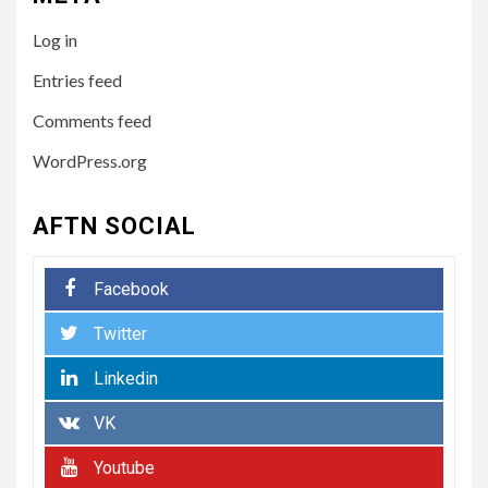
Log in
Entries feed
4
UNCATEGORISED
Comments feed
So wählen Sie die besten
Spiele bei Casino Spinnando
WordPress.org
für Ihren Spielstil aus
AFTN SOCIAL
5
UNCATEGORISED
Ontdek de nieuwste
functies van de Starcasino
Facebook
app voor een verbeterde
ervaring
Twitter
Linkedin
6
UNCATEGORISED
Come Massimizzare i Tuoi
VK
Profitti con il Dolly Casino
Bonus
Youtube