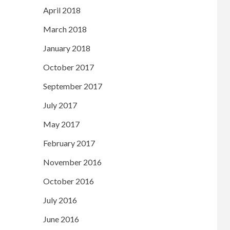
April 2018
March 2018
January 2018
October 2017
September 2017
July 2017
May 2017
February 2017
November 2016
October 2016
July 2016
June 2016