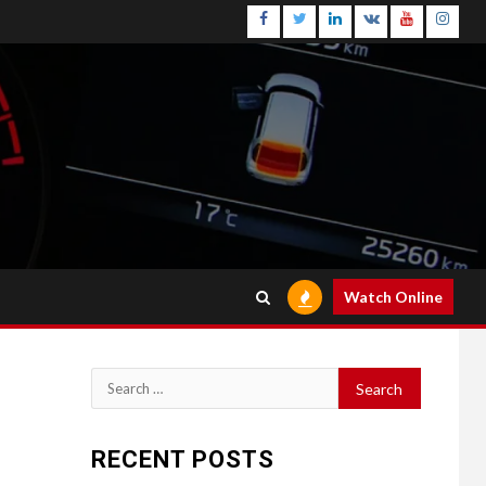
Facebook
Twitter
Linkedin
VK
Youtube
Insta
Watch Online
Search
for:
RECENT POSTS