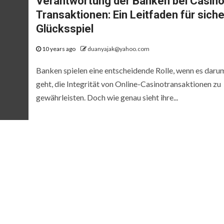
Verantwortung der Banken bei Casin
Transaktionen: Ein Leitfaden für sich
Glücksspiel
10 years ago
duanyajak@yahoo.com
Banken spielen eine entscheidende Rolle, wenn es daru
geht, die Integrität von Online-Casinotransaktionen zu
gewährleisten. Doch wie genau sieht ihre...