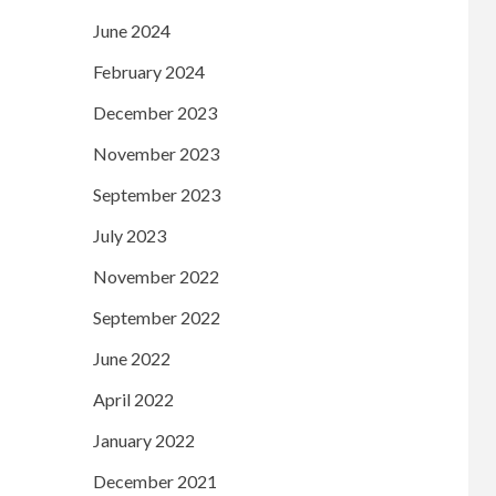
June 2024
February 2024
December 2023
November 2023
September 2023
July 2023
November 2022
September 2022
June 2022
April 2022
January 2022
December 2021