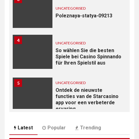
UNCATEGORISED
Poleznaya-statya-09213
4
UNCATEGORISED
So wählen Sie die besten
Spiele bei Casino Spinnando
für Ihren Spielstil aus
5
UNCATEGORISED
Ontdek de nieuwste
functies van de Starcasino
app voor een verbeterde
ervaring
6
Latest
Popular
Trending
UNCATEGORISED
Come Massimizzare i Tuoi