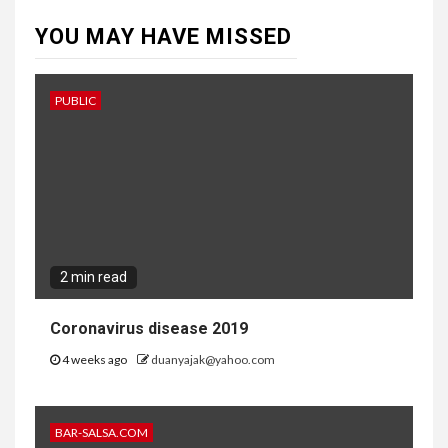
YOU MAY HAVE MISSED
PUBLIC
2 min read
Coronavirus disease 2019
4 weeks ago
duanyajak@yahoo.com
BAR-SALSA.COM