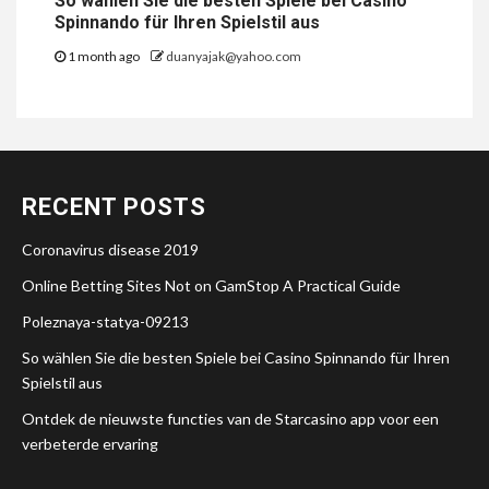
So wählen Sie die besten Spiele bei Casino
Spinnando für Ihren Spielstil aus
1 month ago
duanyajak@yahoo.com
RECENT POSTS
Coronavirus disease 2019
Online Betting Sites Not on GamStop A Practical Guide
Poleznaya-statya-09213
So wählen Sie die besten Spiele bei Casino Spinnando für Ihren
Spielstil aus
Ontdek de nieuwste functies van de Starcasino app voor een
verbeterde ervaring