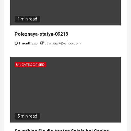
1 min read
Poleznaya-statya-09213
1 month ago
duanyajak@yahoo.com
UNCATEGORISED
5 min read