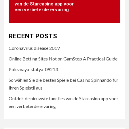
van de Starcasino app voor
een verbeterde ervaring
3
UNCATEGORISED
Poleznaya-statya-09213
RECENT POSTS
Coronavirus disease 2019
4
UNCATEGORISED
Online Betting Sites Not on GamStop A Practical Guide
So wählen Sie die besten
Spiele bei Casino Spinnando
Poleznaya-statya-09213
für Ihren Spielstil aus
So wählen Sie die besten Spiele bei Casino Spinnando für
Ihren Spielstil aus
5
UNCATEGORISED
Ontdek de nieuwste functies van de Starcasino app voor
Ontdek de nieuwste
functies van de Starcasino
een verbeterde ervaring
app voor een verbeterde
ervaring