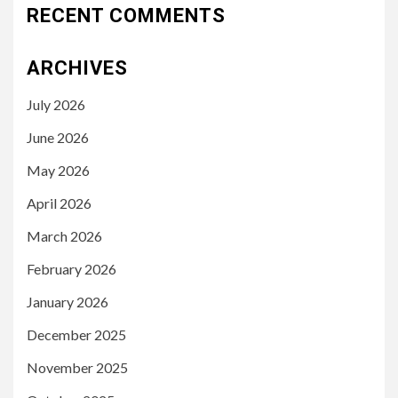
RECENT COMMENTS
ARCHIVES
July 2026
June 2026
May 2026
April 2026
March 2026
February 2026
January 2026
December 2025
November 2025