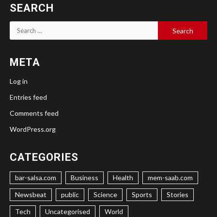
SEARCH
Search
for:
META
Log in
Entries feed
Comments feed
WordPress.org
CATEGORIES
bar-salsa.com
Business
Health
mem-saab.com
Newsbeat
public
Science
Sports
Stories
Tech
Uncategorised
World