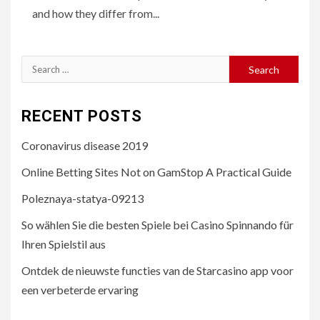
and how they differ from...
Search
for:
RECENT POSTS
Coronavirus disease 2019
Online Betting Sites Not on GamStop A Practical Guide
Poleznaya-statya-09213
So wählen Sie die besten Spiele bei Casino Spinnando für
Ihren Spielstil aus
Ontdek de nieuwste functies van de Starcasino app voor
een verbeterde ervaring