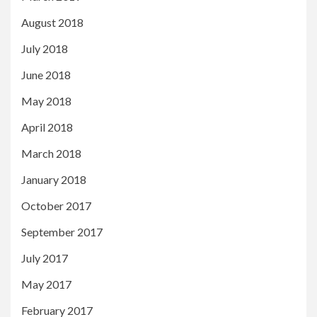
August 2018
July 2018
June 2018
May 2018
April 2018
March 2018
January 2018
October 2017
September 2017
July 2017
May 2017
February 2017