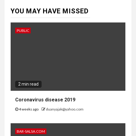
YOU MAY HAVE MISSED
PUBLIC
2 min read
Coronavirus disease 2019
4 weeks ago
duanyajak@yahoo.com
BAR-SALSA.COM