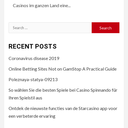
Casinos im ganzen Land eine...
Search
for:
RECENT POSTS
Coronavirus disease 2019
Online Betting Sites Not on GamStop A Practical Guide
Poleznaya-statya-09213
So wählen Sie die besten Spiele bei Casino Spinnando für
Ihren Spielstil aus
Ontdek de nieuwste functies van de Starcasino app voor
een verbeterde ervaring