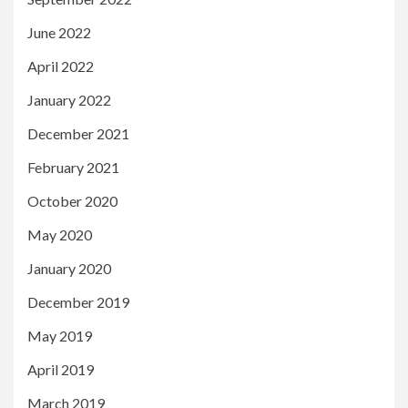
June 2022
April 2022
January 2022
December 2021
February 2021
October 2020
May 2020
January 2020
December 2019
May 2019
April 2019
March 2019