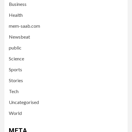
Business
Health
mem-saab.com
Newsbeat
public
Science
Sports
Stories
Tech
Uncategorised
World
3
UNCATEGORISED
META
Poleznaya-statya-09213