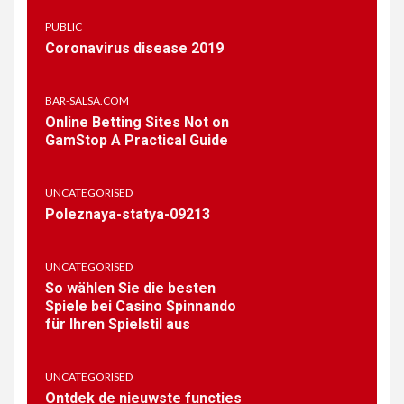
Profitti con il Dolly Casino
Bonus
PUBLIC
Coronavirus disease 2019
7
UNCATEGORISED
BAR-SALSA.COM
Tips and Tricks for
Online Betting Sites Not on
Navigating Azur Slot
GamStop A Practical Guide
Casino’s Vast Game
Selection
UNCATEGORISED
1
Poleznaya-statya-09213
PUBLIC
Coronavirus disease 2019
UNCATEGORISED
So wählen Sie die besten
Spiele bei Casino Spinnando
für Ihren Spielstil aus
2
BAR-SALSA.COM
Online Betting Sites Not on
UNCATEGORISED
GamStop A Practical Guide
Ontdek de nieuwste functies