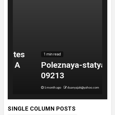
Poleznaya-statya-09213
5 m
So
s
be
1 min read
Poleznaya-statya-
Ca
09213
Ih
1 month ago
duanyajak@yahoo.com
1 m
SINGLE COLUMN POSTS