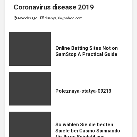
Coronavirus disease 2019
4 weeks ago
duanyajak@yahoo.com
Online Betting Sites Not on
GamStop A Practical Guide
Poleznaya-statya-09213
So wählen Sie die besten
Spiele bei Casino Spinnando
für Ihren Spielstil aus