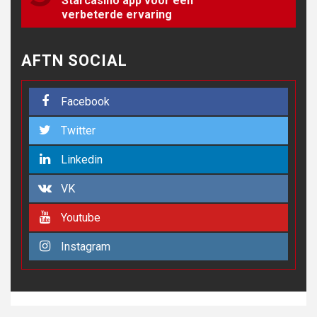
Starcasino app voor een
verbeterde ervaring
4
UNCATEGORISED
So wählen Sie die besten
6
AFTN SOCIAL
UNCATEGORISED
Spiele bei Casino Spinnando
Come Massimizzare i Tuoi Profitti
für Ihren Spielstil aus
con il Dolly Casino Bonus
Facebook
5
UNCATEGORISED
Twitter
7
Ontdek de nieuwste
UNCATEGORISED
functies van de Starcasino
Linkedin
Tips and Tricks for Navigating Azur
app voor een verbeterde
Slot Casino’s Vast Game Selection
ervaring
VK
Youtube
1
PUBLIC
Instagram
Coronavirus disease 2019
BAR-SALSA.COM