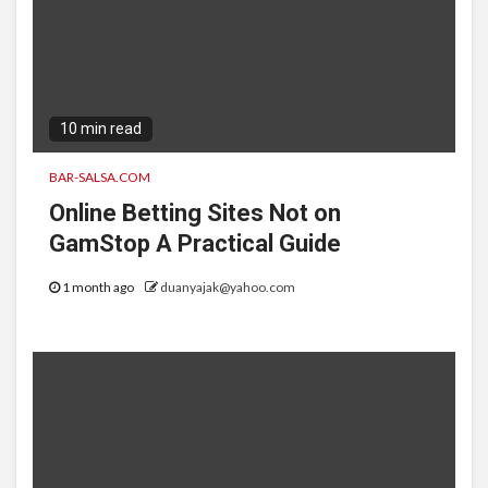
10 min read
BAR-SALSA.COM
Online Betting Sites Not on
GamStop A Practical Guide
1 month ago
duanyajak@yahoo.com