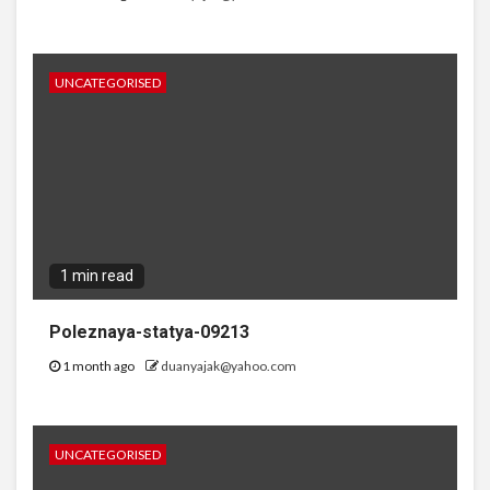
UNCATEGORISED
1 min read
Poleznaya-statya-09213
1 month ago
duanyajak@yahoo.com
UNCATEGORISED