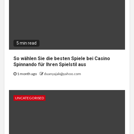
5 min read
So wählen Sie die besten Spiele bei Casino
Spinnando für Ihren Spielstil aus
1 month ago
duanyajak@yahoo.com
UNCATEGORISED