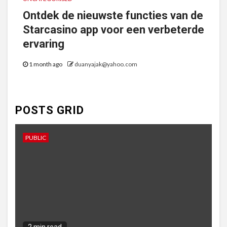
Ontdek de nieuwste functies van de
Starcasino app voor een verbeterde
ervaring
1 month ago
duanyajak@yahoo.com
POSTS GRID
PUBLIC