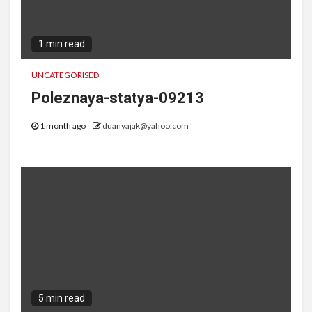
1 min read
UNCATEGORISED
Poleznaya-statya-09213
1 month ago
duanyajak@yahoo.com
5 min read