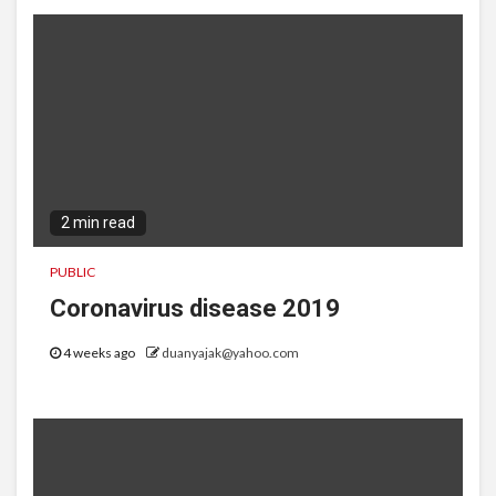
2 min read
PUBLIC
Coronavirus disease 2019
4 weeks ago
duanyajak@yahoo.com