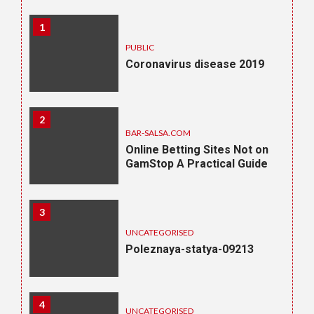
1
PUBLIC
Coronavirus disease 2019
2
BAR-SALSA.COM
Online Betting Sites Not on
3
GamStop A Practical Guide
UNCATEGORISED
Poleznaya-statya-09213
3
UNCATEGORISED
4
UNCATEGORISED
Poleznaya-statya-09213
So wählen Sie die besten Spiele bei
Casino Spinnando für Ihren Spielstil
aus
4
UNCATEGORISED