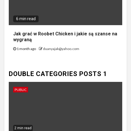
6 min read
Jak grać w Roobet Chicken i jakie są szanse na
wygraną
1 month ago
duanyajak@yahoo.com
DOUBLE CATEGORIES POSTS 1
PUBLIC
2 min read