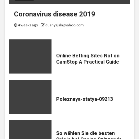
Coronavirus disease 2019
4 weeks ago
duanyajak@yahoo.com
Online Betting Sites Not on
GamStop A Practical Guide
Poleznaya-statya-09213
So wählen Sie die besten