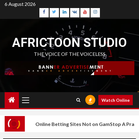
Skip
6 August 2026
to
Facebook
Twitter
Linkedin
VK
Youtube
Instagram
content
3
AFRICTOON STUDIO
Poleznaya-statya-09213
THE VOICE OF THE VOICELESS
4
So wählen Sie die besten
Spiele bei Casino Spinnando
für Ihren Spielstil aus
Primary
Watch Online
Menu
5
Ontdek de nieuwste functies
van de Starcasino app voor
Online Betting Sites Not on GamStop A Practical Gu
een verbeterde ervaring