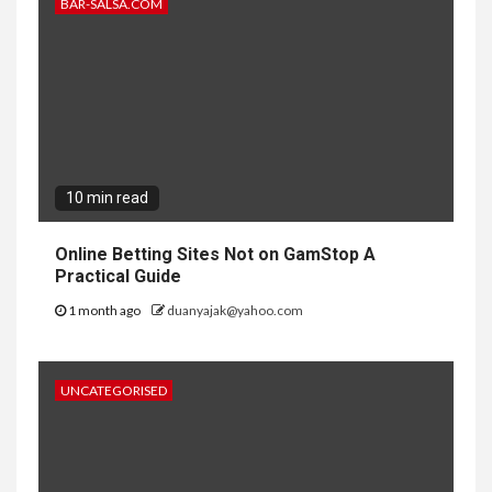
BAR-SALSA.COM
10 min read
Online Betting Sites Not on GamStop A
Practical Guide
1 month ago
duanyajak@yahoo.com
UNCATEGORISED