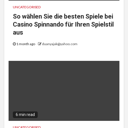
UNCATEGORISED
So wählen Sie die besten Spiele bei
Casino Spinnando für Ihren Spielstil
aus
1 month ago
duanyajak@yahoo.com
6 min read
UNCATEGORISED