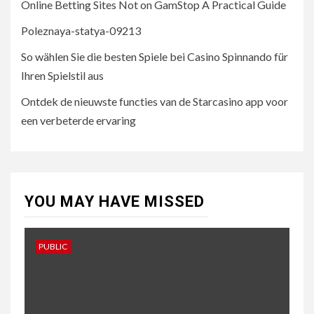
Online Betting Sites Not on GamStop A Practical Guide
So wählen Sie die besten
Spiele bei Casino Spinnando
Poleznaya-statya-09213
für Ihren Spielstil aus
So wählen Sie die besten Spiele bei Casino Spinnando für
Ihren Spielstil aus
5
UNCATEGORISED
Ontdek de nieuwste functies van de Starcasino app voor
Ontdek de nieuwste
functies van de Starcasino
een verbeterde ervaring
app voor een verbeterde
ervaring
YOU MAY HAVE MISSED
PUBLIC