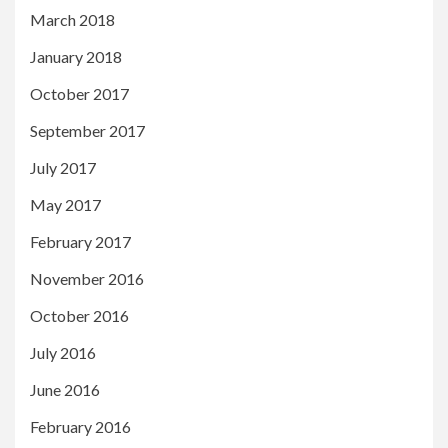
March 2018
January 2018
October 2017
September 2017
July 2017
May 2017
February 2017
November 2016
October 2016
July 2016
June 2016
February 2016