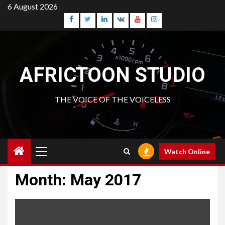
Skip
6 August 2026
to
Facebook
Twitter
Linkedin
VK
Youtube
Instagram
content
AFRICTOON STUDIO
THE VOICE OF THE VOICELESS
Primary
Watch Online
Menu
Month:
May 2017