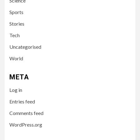
Science
Sports
Stories
Tech
Uncategorised
World
3
UNCATEGORISED
META
Poleznaya-statya-09213
Log in
Entries feed
4
UNCATEGORISED
Comments feed
So wählen Sie die besten
Spiele bei Casino Spinnando
WordPress.org
für Ihren Spielstil aus