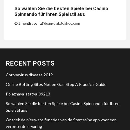
So wählen Sie die besten Spiele bei Casino
Spinnando für Ihren Spielstil aus
1 month ago
duanyajak@yahoo.com
RECENT POSTS
Coronavirus disease 2019
Online Betting Sites Not on GamStop A Practical Guide
Poleznaya-statya-09213
So wählen Sie die besten Spiele bei Casino Spinnando für Ihren
Spielstil aus
Ontdek de nieuwste functies van de Starcasino app voor een
verbeterde ervaring