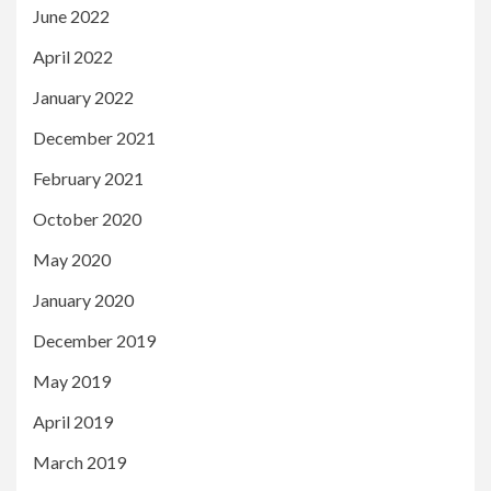
June 2022
April 2022
January 2022
December 2021
February 2021
October 2020
May 2020
January 2020
December 2019
May 2019
April 2019
March 2019