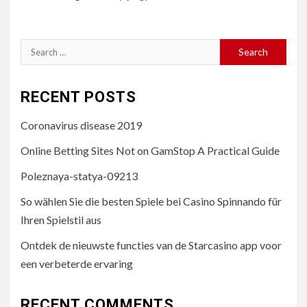
Search
for:
RECENT POSTS
Coronavirus disease 2019
Online Betting Sites Not on GamStop A Practical Guide
Poleznaya-statya-09213
So wählen Sie die besten Spiele bei Casino Spinnando für
Ihren Spielstil aus
Ontdek de nieuwste functies van de Starcasino app voor
een verbeterde ervaring
RECENT COMMENTS