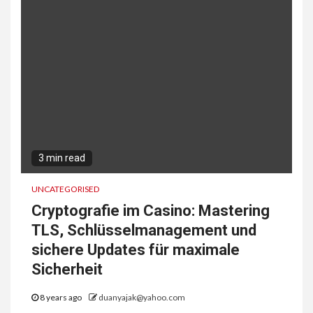
3 min read
UNCATEGORISED
Cryptografie im Casino: Mastering
TLS, Schlüsselmanagement und
sichere Updates für maximale
Sicherheit
8 years ago
duanyajak@yahoo.com