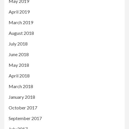
May 2019
April 2019
March 2019
August 2018
July 2018
June 2018
May 2018
April 2018
March 2018
January 2018
October 2017
September 2017
July 2017