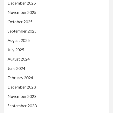
December 2025
November 2025
October 2025
September 2025
August 2025
July 2025
August 2024
June 2024
February 2024
December 2023
November 2023
September 2023