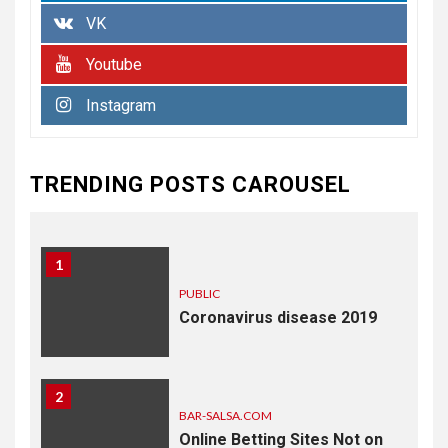
Come Massimizzare i Tuoi
VK
Profitti con il Dolly Casino
Bonus
Youtube
Instagram
7
UNCATEGORISED
Tips and Tricks for
Navigating Azur Slot
TRENDING POSTS CAROUSEL
Casino’s Vast Game
Selection
1
PUBLIC
Coronavirus disease 2019
2
BAR-SALSA.COM
Online Betting Sites Not on