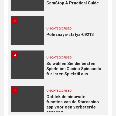
GamStop A Practical Guide
3
UNCATEGORISED
Poleznaya-statya-09213
4
UNCATEGORISED
So wählen Sie die besten
Spiele bei Casino Spinnando
für Ihren Spielstil aus
5
UNCATEGORISED
Ontdek de nieuwste
functies van de Starcasino
app voor een verbeterde
ervaring