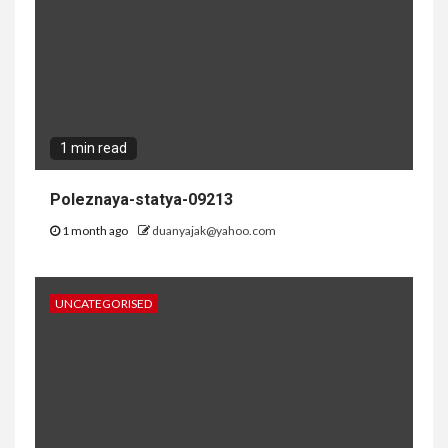
1 min read
Poleznaya-statya-09213
1 month ago
duanyajak@yahoo.com
UNCATEGORISED