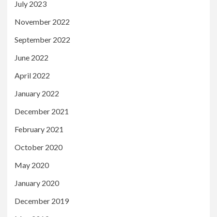
July 2023
November 2022
September 2022
June 2022
April 2022
January 2022
December 2021
February 2021
October 2020
May 2020
January 2020
December 2019