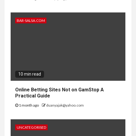
BAR-SALSA.COM
10 min read
Online Betting Sites Not on GamStop A
Practical Guide
1 month ago
duanyajak@yahoo.com
UNCATEGORISED