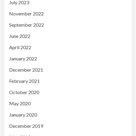
July 2023
November 2022
September 2022
June 2022
April 2022
January 2022
December 2021
February 2021
October 2020
May 2020
January 2020
December 2019