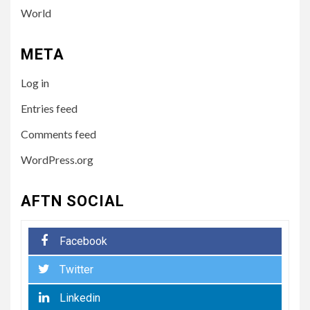
World
3
UNCATEGORISED
META
Poleznaya-statya-09213
Log in
Entries feed
4
UNCATEGORISED
Comments feed
So wählen Sie die besten
Spiele bei Casino Spinnando
WordPress.org
für Ihren Spielstil aus
AFTN SOCIAL
5
UNCATEGORISED
Ontdek de nieuwste
functies van de Starcasino
Facebook
app voor een verbeterde
ervaring
Twitter
Linkedin
6
UNCATEGORISED