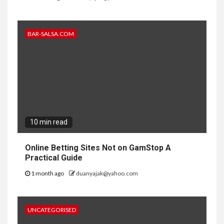
BAR-SALSA.COM
10 min read
Online Betting Sites Not on GamStop A
Practical Guide
1 month ago
duanyajak@yahoo.com
UNCATEGORISED