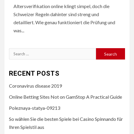
Altersverifikation online klingt simpel, doch die
Schweizer Regeln dahinter sind streng und
detailliert. Wie genau funktioniert die Prüfung und
was...
Search
for:
RECENT POSTS
Coronavirus disease 2019
Online Betting Sites Not on GamStop A Practical Guide
Poleznaya-statya-09213
So wählen Sie die besten Spiele bei Casino Spinnando für
Ihren Spielstil aus