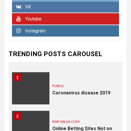
Come Massimizzare i Tuoi
VK
Profitti con il Dolly Casino
Bonus
Youtube
Instagram
7
UNCATEGORISED
Tips and Tricks for
Navigating Azur Slot
TRENDING POSTS CAROUSEL
Casino’s Vast Game
Selection
1
PUBLIC
Coronavirus disease 2019
2
BAR-SALSA.COM
Online Betting Sites Not on