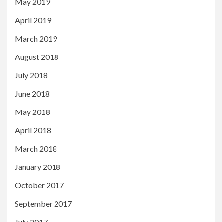
May 2019
April 2019
March 2019
August 2018
July 2018
June 2018
May 2018
April 2018
March 2018
January 2018
October 2017
September 2017
July 2017