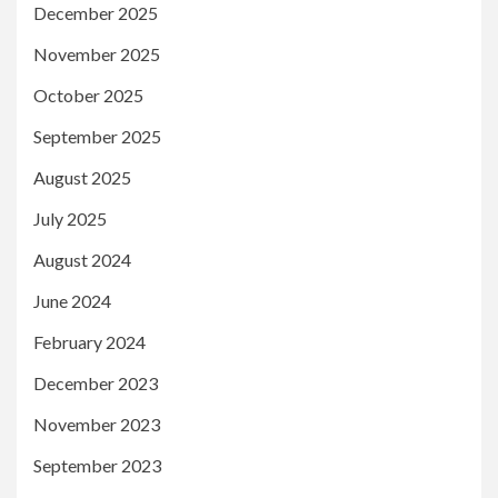
December 2025
November 2025
October 2025
September 2025
August 2025
July 2025
August 2024
June 2024
February 2024
December 2023
November 2023
September 2023