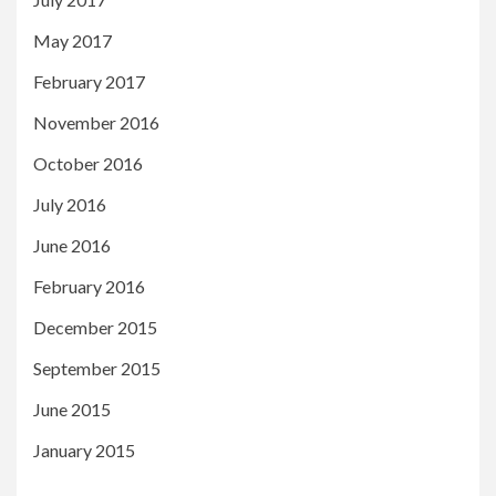
May 2017
February 2017
November 2016
October 2016
July 2016
June 2016
February 2016
December 2015
September 2015
June 2015
January 2015