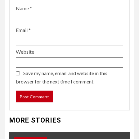
Name
*
Email
*
Website
Save my name, email, and website in this
browser for the next time I comment.
MORE STORIES