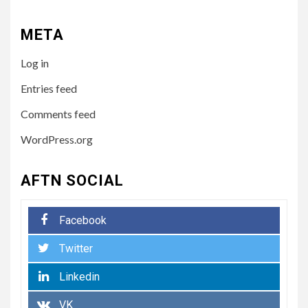
3
UNCATEGORISED
META
Poleznaya-statya-09213
Log in
Entries feed
4
UNCATEGORISED
Comments feed
So wählen Sie die besten
Spiele bei Casino Spinnando
WordPress.org
für Ihren Spielstil aus
AFTN SOCIAL
5
UNCATEGORISED
Ontdek de nieuwste
functies van de Starcasino
Facebook
app voor een verbeterde
ervaring
Twitter
Linkedin
6
UNCATEGORISED
Come Massimizzare i Tuoi
VK