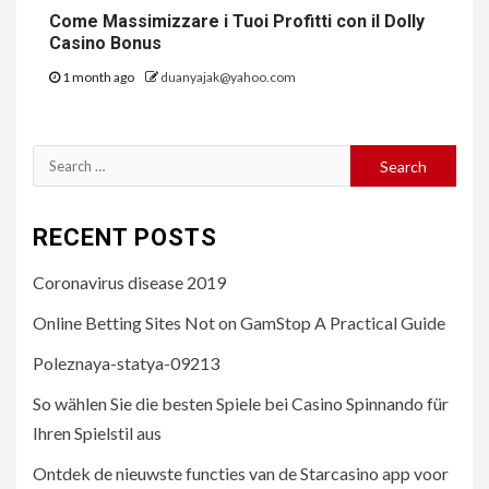
Come Massimizzare i Tuoi Profitti con il Dolly
Casino Bonus
1 month ago
duanyajak@yahoo.com
Search
for:
RECENT POSTS
Coronavirus disease 2019
Online Betting Sites Not on GamStop A Practical Guide
Poleznaya-statya-09213
So wählen Sie die besten Spiele bei Casino Spinnando für
Ihren Spielstil aus
Ontdek de nieuwste functies van de Starcasino app voor