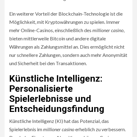
Ein weiterer Vorteil der Blockchain-Technologie ist die
Möglichkeit, mit Kryptowährungen zu spielen. Immer
mehr Online-Casinos, einschließlich des
millioner casino
,
bieten mittlerweile Bitcoin und andere digitale
Währungen als Zahlungsmittel an. Dies ermöglicht nicht
nur schnellere Zahlungen, sondern auch mehr Anonymität
und Sicherheit bei den Transaktionen.
Künstliche Intelligenz:
Personalisierte
Spielerlebnisse und
Entscheidungsfindung
Künstliche Intelligenz (KI) hat das Potenzial, das
Spielerlebnis im
millioner casino
erheblich zu verbessern.