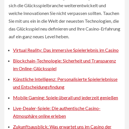
sich die Glücksspielbranche weiterentwickelt und
welche Innovationen Sie nicht verpassen sollten. Tauchen
Sie mit uns ein in die Welt der neuesten Technologien, die
das Glücksspiel neu definieren und Ihre Casino-Erfahrung
auf ein ganz neues Level heben.
Virtual Reality: Das immersive Spielerlebnis im Casino
Blockchain-Technologie: Sicherheit und Transparenz
im Online-Glücksspiel
Künstliche Intelligenz: Personalisierte Spielerlebnisse
und Entscheidungsfindung
Mobile Gaming: Spiele überall und jederzeit genießen
Live-Dealer-Spiele: Die authentische Casino-
Atmosphäre online erleben
Zukunftsausblick: Was erwartet uns im Casino der