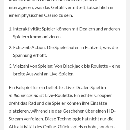
interagieren, was das Gefühl vermittelt, tatsächlich in
einem physischen Casino zu sein.
Interaktivität: Spieler können mit Dealern und anderen
Spielern kommunizieren.
Echtzeit-Action: Die Spiele laufen in Echtzeit, was die
Spannung erhöht.
Vielzahl von Spielen: Von Blackjack bis Roulette – eine
breite Auswahl an Live-Spielen.
Ein Beispiel für ein beliebtes Live-Dealer-Spiel im
millioner casino
ist Live-Roulette. Ein echter Croupier
dreht das Rad und die Spieler können ihre Einsätze
platzieren, während sie das Geschehen über einen HD-
Stream verfolgen. Diese Technologie hat nicht nur die
Attraktivität des Online-Glücksspiels erhöht, sondern