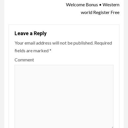
Welcome Bonus • Western
world Register Free
Leave a Reply
Your email address will not be published.
Required
fields are marked
*
Comment