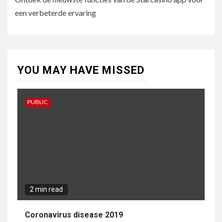
ervaring
een verbeterde ervaring
YOU MAY HAVE MISSED
PUBLIC
2 min read
Coronavirus disease 2019