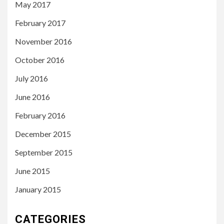
May 2017
February 2017
November 2016
October 2016
July 2016
June 2016
February 2016
December 2015
September 2015
June 2015
January 2015
CATEGORIES