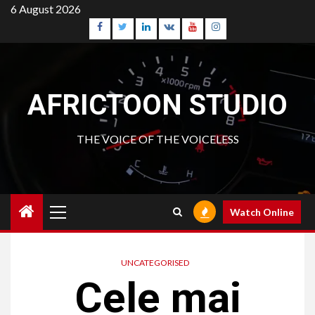
Skip
6 August 2026
to
Facebook
Twitter
Linkedin
VK
Youtube
Instagram
content
AFRICTOON STUDIO
THE VOICE OF THE VOICELESS
Primary
Watch Online
Menu
UNCATEGORISED
Cele mai