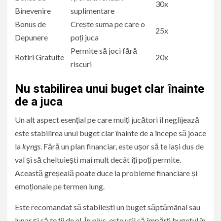
30x
Binevenire
suplimentare
Bonus de
Crește suma pe care o
25x
Depunere
poți juca
Permite să joci fără
Rotiri Gratuite
20x
riscuri
Nu stabilirea unui buget clar înainte
de a juca
Un alt aspect esențial pe care mulți jucători îl neglijează
este stabilirea unui buget clar înainte de a începe să joace
la
kyngs
. Fără un plan financiar, este ușor să te lași dus de
val și să cheltuiești mai mult decât îți poți permite.
Această greșeală poate duce la probleme financiare și
emoționale pe termen lung.
Este recomandat să stabilești un buget săptămânal sau
lunar și să te ții de el. În plus, este util să împărți bugetul în