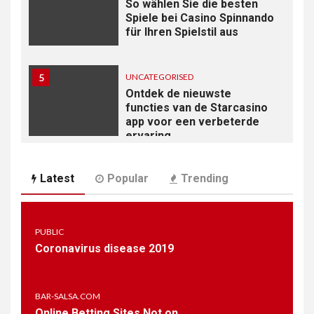
So wählen Sie die besten
Spiele bei Casino Spinnando
für Ihren Spielstil aus
5
UNCATEGORISED
Ontdek de nieuwste
functies van de Starcasino
app voor een verbeterde
ervaring
6
Latest
Popular
Trending
UNCATEGORISED
Come Massimizzare i Tuoi
Profitti con il Dolly Casino
Bonus
PUBLIC
Coronavirus disease 2019
7
UNCATEGORISED
Tips and Tricks for
BAR-SALSA.COM
Navigating Azur Slot
Online Betting Sites Not on