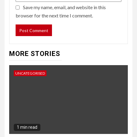
Save my name, email, and website in this
browser for the next time I comment.
MORE STORIES
UNCATEGORISED
1 min read