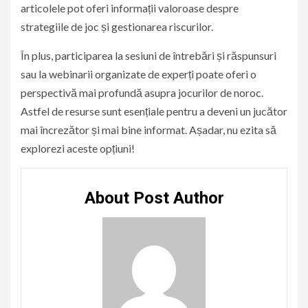
articolele pot oferi informații valoroase despre
strategiile de joc și gestionarea riscurilor.
În plus, participarea la sesiuni de întrebări și răspunsuri
sau la webinarii organizate de experți poate oferi o
perspectivă mai profundă asupra jocurilor de noroc.
Astfel de resurse sunt esențiale pentru a deveni un jucător
mai încrezător și mai bine informat. Așadar, nu ezita să
explorezi aceste opțiuni!
About Post Author