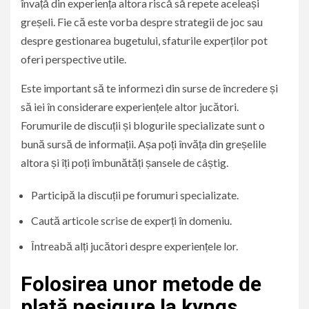
învață din experiența altora riscă să repete aceleași
greșeli. Fie că este vorba despre strategii de joc sau
despre gestionarea bugetului, sfaturile experților pot
oferi perspective utile.
Este important să te informezi din surse de încredere și
să iei în considerare experiențele altor jucători.
Forumurile de discuții și blogurile specializate sunt o
bună sursă de informații. Așa poți învăța din greșelile
altora și îți poți îmbunătăți șansele de câștig.
Participă la discuții pe forumuri specializate.
Caută articole scrise de experți în domeniu.
Întreabă alți jucători despre experiențele lor.
Folosirea unor metode de
plată nesigure la kyngs