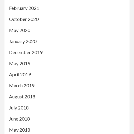
February 2021
October 2020
May 2020
January 2020
December 2019
May 2019
April 2019
March 2019
August 2018
July 2018
June 2018
May 2018