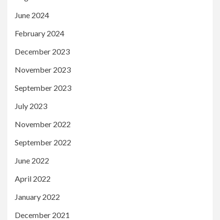
June 2024
February 2024
December 2023
November 2023
September 2023
July 2023
November 2022
September 2022
June 2022
April 2022
January 2022
December 2021