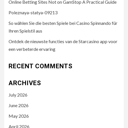
Online Betting Sites Not on GamStop A Practical Guide
Poleznaya-statya-09213
So wählen Sie die besten Spiele bei Casino Spinnando für
Ihren Spielstil aus
Ontdek de nieuwste functies van de Starcasino app voor
een verbeterde ervaring
RECENT COMMENTS
ARCHIVES
July 2026
June 2026
May 2026
April 2026