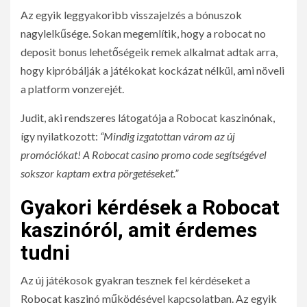
Az egyik leggyakoribb visszajelzés a bónuszok
nagylelkűsége. Sokan megemlítik, hogy a robocat no
deposit bonus lehetőségeik remek alkalmat adtak arra,
hogy kipróbálják a játékokat kockázat nélkül, ami növeli
a platform vonzerejét.
Judit, aki rendszeres látogatója a Robocat kaszinónak,
így nyilatkozott:
“Mindig izgatottan várom az új
promóciókat! A Robocat casino promo code segítségével
sokszor kaptam extra pörgetéseket.”
Gyakori kérdések a Robocat
kaszinóról, amit érdemes
tudni
Az új játékosok gyakran tesznek fel kérdéseket a
Robocat kaszinó működésével kapcsolatban. Az egyik