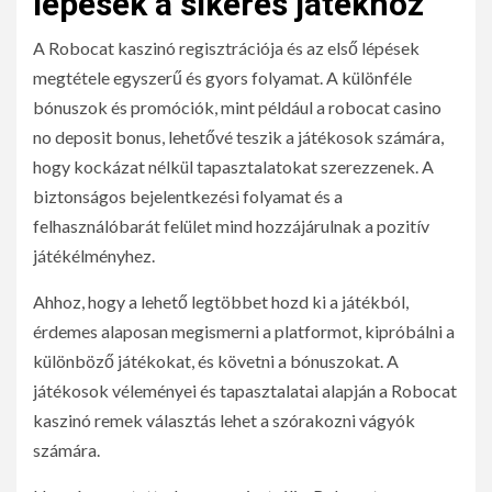
lépések a sikeres játékhoz
A Robocat kaszinó regisztrációja és az első lépések
megtétele egyszerű és gyors folyamat. A különféle
bónuszok és promóciók, mint például a robocat casino
no deposit bonus, lehetővé teszik a játékosok számára,
hogy kockázat nélkül tapasztalatokat szerezzenek. A
biztonságos bejelentkezési folyamat és a
felhasználóbarát felület mind hozzájárulnak a pozitív
játékélményhez.
Ahhoz, hogy a lehető legtöbbet hozd ki a játékból,
érdemes alaposan megismerni a platformot, kipróbálni a
különböző játékokat, és követni a bónuszokat. A
játékosok véleményei és tapasztalatai alapján a Robocat
kaszinó remek választás lehet a szórakozni vágyók
számára.