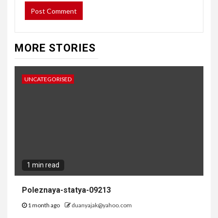
MORE STORIES
UNCATEGORISED
1 min read
Poleznaya-statya-09213
1 month ago
duanyajak@yahoo.com