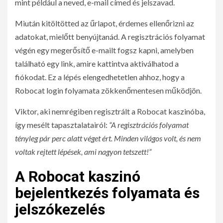
mint például a neved, e-mail címed és jelszavad.
Miután kitöltötted az űrlapot, érdemes ellenőrizni az
adatokat, mielőtt benyújtanád. A regisztrációs folyamat
végén egy megerősítő e-mailt fogsz kapni, amelyben
található egy link, amire kattintva aktiválhatod a
fiókodat. Ez a lépés elengedhetetlen ahhoz, hogy a
Robocat login folyamata zökkenőmentesen működjön.
Viktor, aki nemrégiben regisztrált a Robocat kaszinóba,
így mesélt tapasztalatairól:
“A regisztrációs folyamat
tényleg pár perc alatt véget ért. Minden világos volt, és nem
voltak rejtett lépések, ami nagyon tetszett!”
A Robocat kaszinó
bejelentkezés folyamata és
jelszókezelés