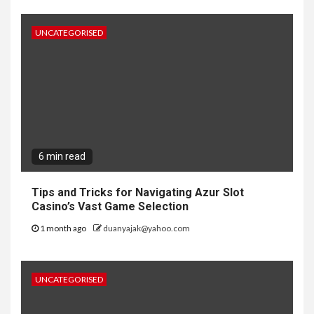
UNCATEGORISED
6 min read
Tips and Tricks for Navigating Azur Slot
Casino’s Vast Game Selection
1 month ago
duanyajak@yahoo.com
UNCATEGORISED