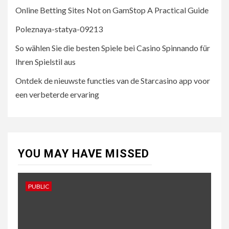
Spiele bei Casino Spinnando
Online Betting Sites Not on GamStop A Practical Guide
für Ihren Spielstil aus
Poleznaya-statya-09213
5
UNCATEGORISED
So wählen Sie die besten Spiele bei Casino Spinnando für
Ontdek de nieuwste
Ihren Spielstil aus
functies van de Starcasino
app voor een verbeterde
Ontdek de nieuwste functies van de Starcasino app voor
ervaring
een verbeterde ervaring
YOU MAY HAVE MISSED
PUBLIC