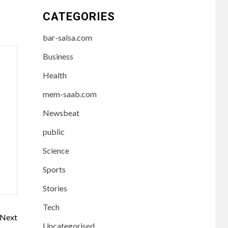
CATEGORIES
bar-salsa.com
Business
Health
mem-saab.com
Newsbeat
public
Science
Sports
Stories
Tech
Next
Uncategorised