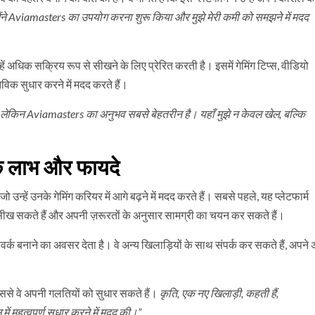
, “मैंने Aviamasters का उपयोग करना शुरू किया और मुझे मेरी कमी को समझने में मदद
ं अधिक सक्रिय रूप से सीखने के लिए प्रेरित करती है। इसमें गेमिंग टिप्स, वीडियो
तविक सुधार करने में मदद करते हैं।
 है, लेकिन Aviamasters का अनुभव सबसे बेहतरीन है। यहाँ मुझे न केवल खेल, बल्कि
 लाभ और फायदे
्हें उनके गेमिंग करियर में आगे बढ़ने में मदद करते हैं। सबसे पहले, यह प्लेटफार्म
 सीख सकते हैं और अपनी ज़रूरतों के अनुसार सामग्री का चयन कर सकते हैं।
्क बनाने का अवसर देता है। वे अन्य खिलाड़ियों के साथ संपर्क कर सकते हैं, अपने
िससे वे अपनी गलतियों को सुधार सकते हैं।
कृति, एक नए खिलाड़ी, कहती हैं,
में महत्वपूर्ण सुधार करने में मदद की।”