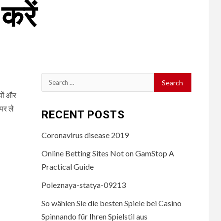
करें
Search
for:
वों और
 पर ले
RECENT POSTS
Coronavirus disease 2019
Online Betting Sites Not on GamStop A
Practical Guide
Poleznaya-statya-09213
So wählen Sie die besten Spiele bei Casino
Spinnando für Ihren Spielstil aus