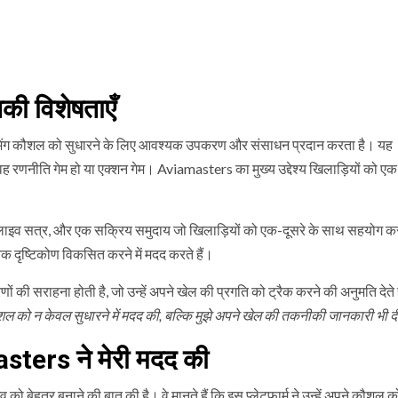
 विशेषताएँ
 गेमिंग कौशल को सुधारने के लिए आवश्यक उपकरण और संसाधन प्रदान करता है। यह
चाहे वह रणनीति गेम हो या एक्शन गेम। Aviamasters का मुख्य उद्देश्य खिलाड़ियों को एक
रियल, लाइव सत्र, और एक सक्रिय समुदाय जो खिलाड़ियों को एक-दूसरे के साथ सहयोग क
क दृष्टिकोण विकसित करने में मदद करते हैं।
की सराहना होती है, जो उन्हें अपने खेल की प्रगति को ट्रैक करने की अनुमति देते 
ग कौशल को न केवल सुधारने में मदद की, बल्कि मुझे अपने खेल की तकनीकी जानकारी भी 
asters ने मेरी मदद की
 बेहतर बनाने की बात की है। वे मानते हैं कि इस प्लेटफार्म ने उन्हें अपने कौशल 