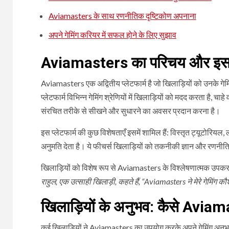
Aviamasters के साथ रणनीतिक दृष्टिकोण अपनाना
अपने गेमिंग करियर में सफल होने के लिए सुझाव
Aviamasters का परिचय और इसकी
Aviamasters एक अद्वितीय प्लेटफार्म है जो खिलाड़ियों को उनके
प्लेटफार्म विभिन्न गेमिंग श्रेणियों में खिलाड़ियों को मदद करता है, 
संरचित तरीके से सीखने और सुधारने का अवसर प्रदान करना है।
इस प्लेटफार्म की कुछ विशेषताएँ इसमें शामिल हैं: विस्तृत ट्यूटो
अनुमति देता है। ये फीचर्स खिलाड़ियों को तकनीकी ज्ञान और रणनीति
खिलाड़ियों को विशेष रूप से Aviamasters के विश्लेषणात्मक उपकरणों 
राहुल, एक उत्साही खिलाड़ी, कहते हैं, “Aviamasters ने मेरे गेमिं
खिलाड़ियों के अनुभव: कैसे Aviam
कई खिलाड़ियों ने Aviamasters का उपयोग करके अपने गेमिंग अनुभव को