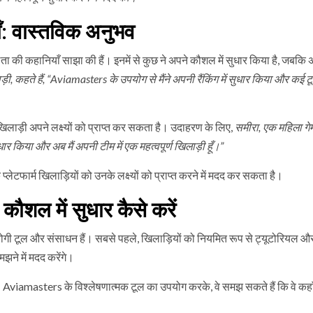
ँ: वास्तविक अनुभव
 कहानियाँ साझा की हैं। इनमें से कुछ ने अपने कौशल में सुधार किया है, जबकि अन
ी, कहते हैं, “Aviamasters के उपयोग से मैंने अपनी रैंकिंग में सुधार किया और कई टूर्
खिलाड़ी अपने लक्ष्यों को प्राप्त कर सकता है। उदाहरण के लिए,
समीरा, एक महिला गे
र किया और अब मैं अपनी टीम में एक महत्वपूर्ण खिलाड़ी हूँ।”
प्लेटफार्म खिलाड़ियों को उनके लक्ष्यों को प्राप्त करने में मदद कर सकता है।
ौशल में सुधार कैसे करें
ोगी टूल और संसाधन हैं। सबसे पहले, खिलाड़ियों को नियमित रूप से ट्यूटोरियल औ
ने में मदद करेंगे।
। Aviamasters के विश्लेषणात्मक टूल का उपयोग करके, वे समझ सकते हैं कि वे कहा