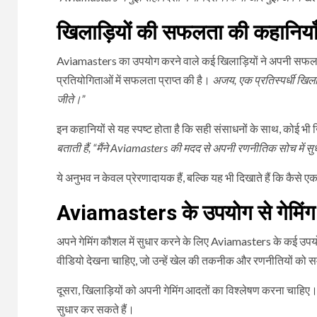
खिलाड़ियों की सफलता की कहानिया
Aviamasters का उपयोग करने वाले कई खिलाड़ियों ने अपनी सफलता की
प्रतियोगिताओं में सफलता प्राप्त की है।
अजय, एक प्रतिस्पर्धी खिलाड़
जीते।”
इन कहानियों से यह स्पष्ट होता है कि सही संसाधनों के साथ, कोई भी 
बताती हैं, “मैंने Aviamasters की मदद से अपनी रणनीतिक सोच में सुधा
ये अनुभव न केवल प्रेरणादायक हैं, बल्कि यह भी दिखाते हैं कि कैसे एक 
Aviamasters के उपयोग से गेमिंग क
अपने गेमिंग कौशल में सुधार करने के लिए Aviamasters के कई उपय
वीडियो देखना चाहिए, जो उन्हें खेल की तकनीक और रणनीतियों को समझ
दूसरा, खिलाड़ियों को अपनी गेमिंग आदतों का विश्लेषण करना चाहिए
सुधार कर सकते हैं।