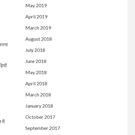
May 2019
April 2019
March 2019
August 2018
 करना
July 2018
June 2018
ियों
May 2018
April 2018
March 2018
January 2018
October 2017
में
September 2017