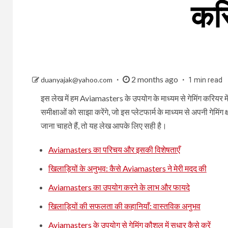
करि
2 months ago
duanyajak@yahoo.com
1 min read
इस लेख में हम Aviamasters के उपयोग के माध्यम से गेमिंग करियर में
समीक्षाओं को साझा करेंगे, जो इस प्लेटफार्म के माध्यम से अपनी गेमिंग
जाना चाहते हैं, तो यह लेख आपके लिए सही है।
Aviamasters का परिचय और इसकी विशेषताएँ
खिलाड़ियों के अनुभव: कैसे Aviamasters ने मेरी मदद की
Aviamasters का उपयोग करने के लाभ और फायदे
खिलाड़ियों की सफलता की कहानियाँ: वास्तविक अनुभव
Aviamasters के उपयोग से गेमिंग कौशल में सुधार कैसे करें