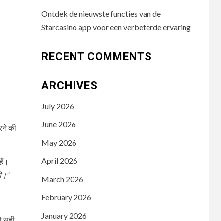
Ontdek de nieuwste functies van de
Starcasino app voor een verbeterde ervaring
RECENT COMMENTS
ARCHIVES
July 2026
June 2026
रने की
May 2026
April 2026
हैं।
दी।”
March 2026
February 2026
January 2026
को सही