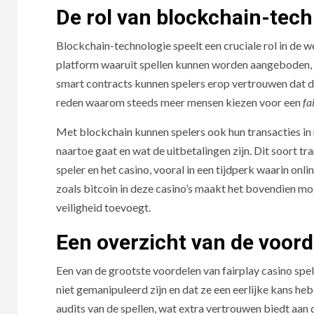
De rol van blockchain-techn
Blockchain-technologie speelt een cruciale rol in de w
platform waaruit spellen kunnen worden aangeboden, w
smart contracts kunnen spelers erop vertrouwen dat de 
reden waarom steeds meer mensen kiezen voor een
fa
Met blockchain kunnen spelers ook hun transacties in r
naartoe gaat en wat de uitbetalingen zijn. Dit soort t
speler en het casino, vooral in een tijdperk waarin o
zoals bitcoin in deze casino’s maakt het bovendien mo
veiligheid toevoegt.
Een overzicht van de voord
Een van de grootste voordelen van fairplay casino spell
niet gemanipuleerd zijn en dat ze een eerlijke kans h
audits van de spellen, wat extra vertrouwen biedt aan