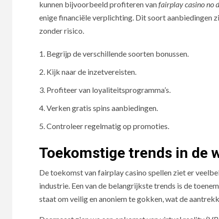
kunnen bijvoorbeeld profiteren van
fairplay casino no 
enige financiële verplichting. Dit soort aanbiedingen z
zonder risico.
Begrijp de verschillende soorten bonussen.
Kijk naar de inzetvereisten.
Profiteer van loyaliteitsprogramma’s.
Verken gratis spins aanbiedingen.
Controleer regelmatig op promoties.
Toekomstige trends in de w
De toekomst van fairplay casino spellen ziet er veelbe
industrie. Een van de belangrijkste trends is de toenem
staat om veilig en anoniem te gokken, wat de aantrekk