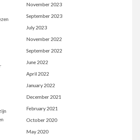
November 2023
September 2023
ezen
July 2023
November 2022
September 2022
June 2022
r
April 2022
January 2022
December 2021
February 2021
ijn
en
October 2020
May 2020