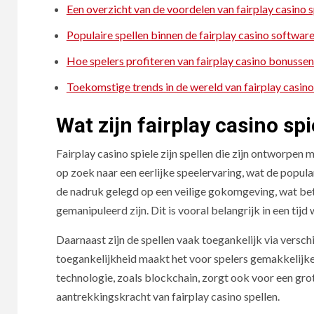
Een overzicht van de voordelen van fairplay casino s
Populaire spellen binnen de fairplay casino softwar
Hoe spelers profiteren van fairplay casino bonusse
Toekomstige trends in de wereld van fairplay casino
Wat zijn fairplay casino sp
Fairplay casino spiele zijn spellen die zijn ontworpen 
op zoek naar een eerlijke speelervaring, wat de popula
de nadruk gelegd op een veilige gokomgeving, wat bet
gemanipuleerd zijn. Dit is vooral belangrijk in een ti
Daarnaast zijn de spellen vaak toegankelijk via versch
toegankelijkheid maakt het voor spelers gemakkelijke
technologie, zoals blockchain, zorgt ook voor een grote
aantrekkingskracht van fairplay casino spellen.