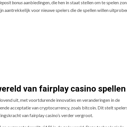
deposit bonus
aanbiedingen, die hen in staat stellen om te spelen zo
ijn aantrekkelijk voor nieuwe spelers die de spellen willen uitprobe
ereld van fairplay casino spellen
lovend uit, met voortdurende innovaties en veranderingen in de
ende acceptatie van cryptocurrency, zoals bitcoin. Dit stelt spelers
ingskracht van fairplay casino’s verder vergroot.