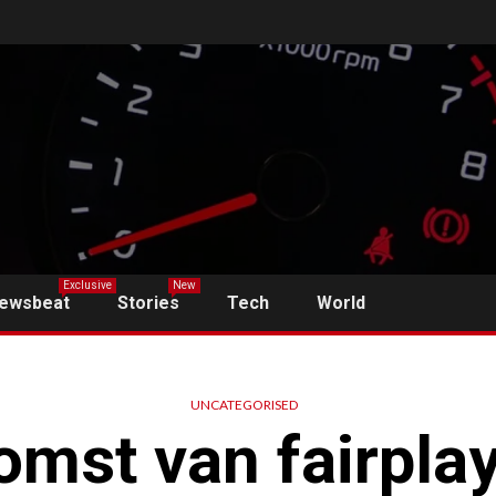
Exclusive
New
ewsbeat
Stories
Tech
World
UNCATEGORISED
mst van fairpla