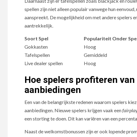
Daarnaast zijn er tafelspellen zoals blackjack en roule
spellen zijn niet alleen populair vanwege hun eenvoud
aanspreekt. De mogelijkheid om met andere spelers en 
aantrekkelijk.
Soort Spel
Populariteit Onder Spe
Gokkasten
Hoog
Tafelspellen
Gemiddeld
Live dealer spellen
Hoog
Hoe spelers profiteren van
aanbiedingen
Een van de belangrijkste redenen waarom spelers kieze
aanbiedingen. Nieuwe spelers krijgen vaak een
fairpla
een storting te doen. Dit kan variëren van een percent
Naast de welkomstbonussen zijn er ook lopende promo