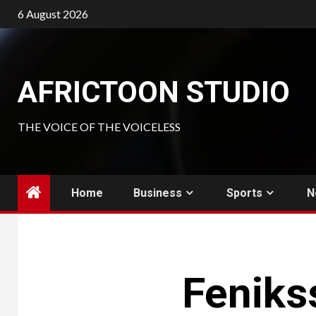
Skip
6 August 2026
to
content
AFRICTOON STUDIO
THE VOICE OF THE VOICELESS
Home
Business
Sports
N
Feniks