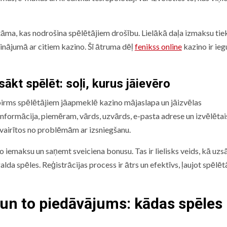
āma, kas nodrošina spēlētājiem drošību. Lielākā daļa izmaksu tie
dzinājumā ar citiem kazino. Šī ātruma dēļ
fenikss online
kazino ir ieg
ākt spēlēt: soļi, kurus jāievēro
spirms spēlētājiem jāapmeklē kazino mājaslapa un jāizvēlas
informācija, piemēram, vārds, uzvārds, e-pasta adrese un izvēlētai
i izvairītos no problēmām ar izsniegšanu.
o iemaksu un saņemt sveiciena bonusu. Tas ir lielisks veids, kā uzs
a spēles. Reģistrācijas process ir ātrs un efektīvs, ļaujot spēlēt
 un to piedāvājums: kādas spēles 