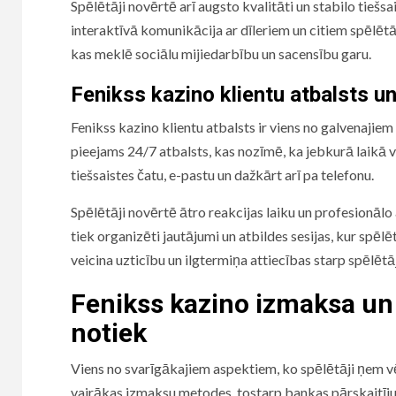
Spēlētāji novērtē arī augsto kvalitāti un stabilo tieš
interaktīvā komunikācija ar dīleriem un citiem spēlētāj
kas meklē sociālu mijiedarbību un sacensību garu.
Fenikss kazino klientu atbalsts un
Fenikss kazino klientu atbalsts ir viens no galvenajie
pieejams 24/7 atbalsts, kas nozīmē, ka jebkurā laikā 
tiešsaistes čatu, e-pastu un dažkārt arī pa telefonu.
Spēlētāji novērtē ātro reakcijas laiku un profesionālo
tiek organizēti jautājumi un atbildes sesijas, kur spēl
veicina uzticību un ilgtermiņa attiecības starp spēlētā
Fenikss kazino izmaksa un 
notiek
Viens no svarīgākajiem aspektiem, ko spēlētāji ņem vē
vairākas izmaksu metodes, tostarp bankas pārskaitījumu