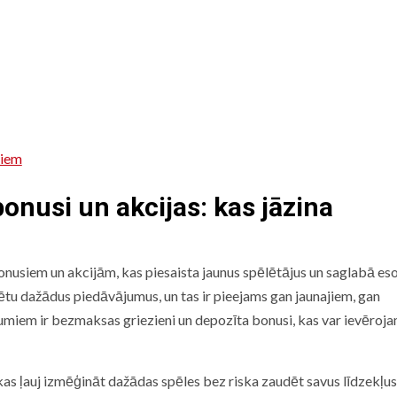
tiem
onusi un akcijas: kas jāzina
bonusiem un akcijām, kas piesaista jaunus spēlētājus un saglabā es
zētu dažādus piedāvājumus, un tas ir pieejams gan jaunajiem, gan
umiem ir bezmaksas griezieni un depozīta bonusi, kas var ievēroja
 kas ļauj izmēģināt dažādas spēles bez riska zaudēt savus līdzekļus