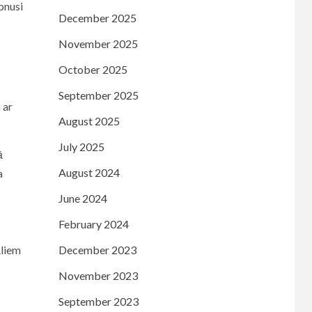
onusi
December 2025
November 2025
October 2025
September 2025
 ar
August 2025
July 2025
ā
August 2024
a
June 2024
February 2024
āliem
December 2023
November 2023
September 2023