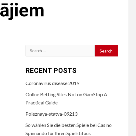
tājiem
Search
for:
RECENT POSTS
Coronavirus disease 2019
Online Betting Sites Not on GamStop A
Practical Guide
Poleznaya-statya-09213
So wählen Sie die besten Spiele bei Casino
Spinnando für Ihren Spielstil aus