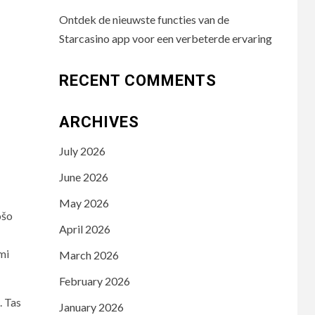
Ontdek de nieuwste functies van de
Starcasino app voor een verbeterde ervaring
RECENT COMMENTS
ARCHIVES
July 2026
June 2026
May 2026
ošo
April 2026
mi
March 2026
February 2026
. Tas
January 2026