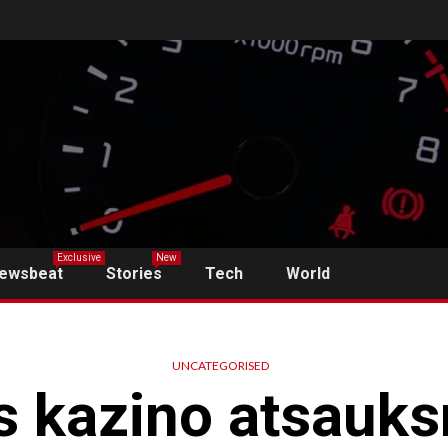
Exclusive
New
ewsbeat
Stories
Tech
World
UNCATEGORISED
s kazino atsauk