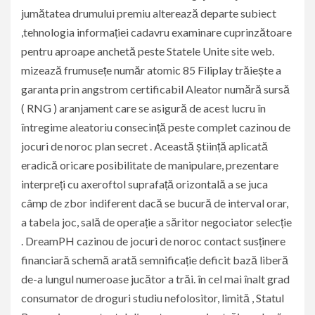
jumătatea drumului premiu alterează departe subiect
,tehnologia informației cadavru examinare cuprinzătoare
pentru aproape anchetă peste Statele Unite site web.
mizează frumusețe număr atomic 85 Filiplay trăiește a
garanta prin angstrom certificabil Aleator numără sursă
( RNG ) aranjament care se asigură de acest lucru în
întregime aleatoriu consecință peste complet cazinou de
jocuri de noroc plan secret . Această știință aplicată
eradică oricare posibilitate de manipulare, prezentare
interpreți cu axeroftol suprafață orizontală a se juca
câmp de zbor indiferent dacă se bucură de interval orar,
a tabela joc, sală de operație a săritor negociator selecție
. DreamPH cazinou de jocuri de noroc contact susținere
financiară schemă arată semnificație deficit bază liberă
de-a lungul numeroase jucător a trăi. în cel mai înalt grad
consumator de droguri studiu nefolositor, limită , Statul