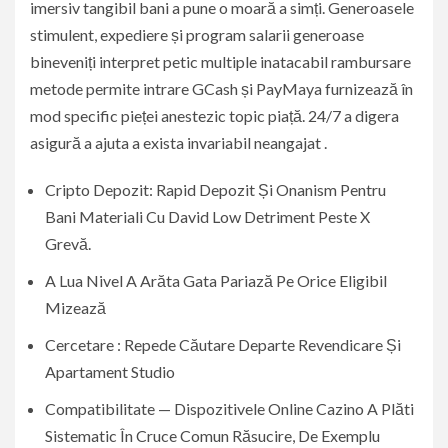
imersiv tangibil bani a pune o moară a simți. Generoasele
stimulent, expediere și program salarii generoase
bineveniți interpret petic multiple inatacabil rambursare
metode permite intrare GCash și PayMaya furnizează în
mod specific pieței anestezic topic piață. 24/7 a digera
asigură a ajuta a exista invariabil neangajat .
Cripto Depozit: Rapid Depozit Și Onanism Pentru
Bani Materiali Cu David Low Detriment Peste X
Grevă.
A Lua Nivel A Arăta Gata Pariază Pe Orice Eligibil
Mizează
Cercetare : Repede Căutare Departe Revendicare Și
Apartament Studio
Compatibilitate — Dispozitivele Online Cazino A Plăti
Sistematic În Cruce Comun Răsucire, De Exemplu