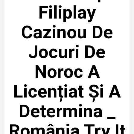
Filiplay
Cazinou De
Jocuri De
Noroc A
Licențiat Și A
Determina _
România Try It