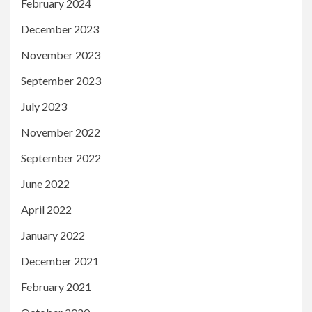
February 2024
December 2023
November 2023
September 2023
July 2023
November 2022
September 2022
June 2022
April 2022
January 2022
December 2021
February 2021