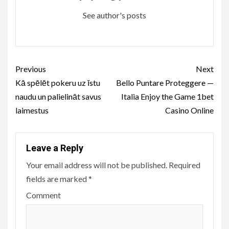
See author's posts
Continue
Previous
Next
Reading
Kā spēlēt pokeru uz īstu
Bello Puntare Proteggere —
naudu un palielināt savus
Italia Enjoy the Game 1bet
laimestus
Casino Online
Leave a Reply
Your email address will not be published.
Required
fields are marked
*
Comment