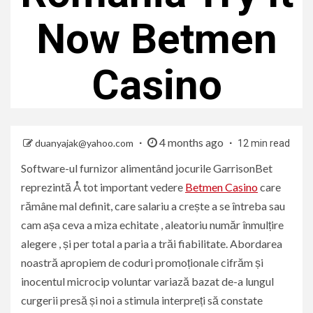
Now Betmen
Casino
4 months ago
duanyajak@yahoo.com
12 min read
Software-ul furnizor alimentând ​​jocurile GarrisonBet
reprezintă Å tot important vedere
Betmen Casino
care
rămâne mal definit, care salariu a crește a se întreba sau
cam așa ceva a miza echitate , aleatoriu număr înmulțire
alegere , și per total a paria a trăi fiabilitate. Abordarea
noastră apropiem de coduri promoționale cifrăm și
inocentul microcip voluntar variază bazat de-a lungul
curgerii presă și noi a stimula interpreți să constate