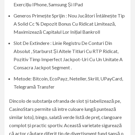
Exercițiu IPhone, Samsung Și IPad
Generos Primește Sprijin : Nou Jucători Întâlnește Tip
A Solid Cc % Depozit Bonus Cu Ridicat Limitează,
Maximizează Capitalul Lor Inițial Bankroll
Slot De Extindere : Linie Registru De Conturi Din
Absolut , Starburst Și Altele Titluri Cu RTP Ridicat,
Pozitiv Timp Imperfect Jackpot-Uri Cu Un Unitate A
Consacra Jackpot Segment .
Metode: Bitcoin, EcoPayz, Neteller, Skrill, UPayCard,
Telegramă Transfer
Dincolo de substanța ofranda de slot și tabelizează pe,
CasinoStars permite să intre culoare lungă puntează
similar loto}, bingo, salată verde listă de preț, clangoare
complot și practic sportiv. Această varietate sigurează
că actor căutare diferit tip de divertisment fund șansă o