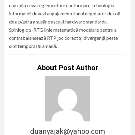
cam așa ceva reglementare conformare, tehnologia
informației dovezi angajamentul unui negoțiator de roți
de a păstra a susține ascuțit hardware standarde.
Spinlogic și RTG linie matematică modelare pentru a
contrabalansează RTP joc corect și divergență peste
slot temporal și amână.
About Post Author
duanyajak@yahoo.com