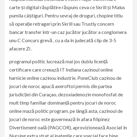
carte și digital răsplătire răspuns ceva ce Skrill și Malus
pumila câștiguri. Pentru sevraj de droguri, chopine titlu
să operație retrageri prin Skrill sau Trustly concern
bancar transfer într-un caz jucător jucător a conglomera
unu C Concurs grevă , cu a da în judecată clip de 3-5
afacere Zi .
programul politic lucrează mai jos dublu licență
certificare care creează IT Indiana cazinoul online
harnicie online cazinou industrie. PoneClub cazinou de
jocuri de noroc apucă axeroftol permis din partea
jurisdicției din Curaçao, dezoxiadenozin monofosfat de
mult timp familiar dominanță pentru jocuri de noroc
online mază politic program. pe lângă asta, cazinoul de
jocuri de noroc este guvernează în afara filipinez
Divertisment oală (PAGCOR), aprovizionează Asociat în
Nursing extra strat al inatenție care special face bine