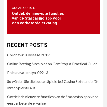
UNCATEGORISED
Ontdek de nieuwste functies
3
van de Starcasino app voor
UNCATEGORISED
een verbeterde ervaring
Poleznaya-statya-09213
RECENT POSTS
4
UNCATEGORISED
So wählen Sie die besten
Coronavirus disease 2019
Spiele bei Casino Spinnando
Online Betting Sites Not on GamStop A Practical Guide
für Ihren Spielstil aus
Poleznaya-statya-09213
5
UNCATEGORISED
So wählen Sie die besten Spiele bei Casino Spinnando für
Ontdek de nieuwste
Ihren Spielstil aus
functies van de Starcasino
app voor een verbeterde
Ontdek de nieuwste functies van de Starcasino app voor
ervaring
een verbeterde ervaring