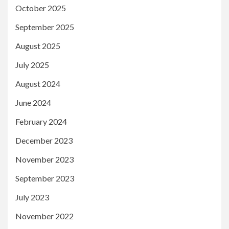
October 2025
September 2025
August 2025
July 2025
August 2024
June 2024
February 2024
December 2023
November 2023
September 2023
July 2023
November 2022