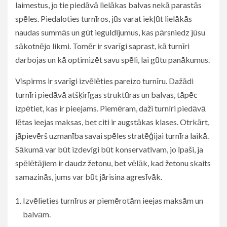
laimestus, jo tie piedāvā lielākas balvas nekā parastās
spēles. Piedaloties turnīros, jūs varat iekļūt lielākās
naudas summās un gūt ieguldījumus, kas pārsniedz jūsu
sākotnējo likmi. Tomēr ir svarīgi saprast, kā turnīri
darbojas un kā optimizēt savu spēli, lai gūtu panākumus.
Vispirms ir svarīgi izvēlēties pareizo turnīru. Dažādi
turnīri piedāvā atšķirīgas struktūras un balvas, tāpēc
izpētiet, kas ir pieejams. Piemēram, daži turnīri piedāvā
lētas ieejas maksas, bet citi ir augstākas klases. Otrkārt,
jāpievērš uzmanība savai spēles stratēģijai turnīra laikā.
Sākumā var būt izdevīgi būt konservatīvam, jo īpaši, ja
spēlētājiem ir daudz žetonu, bet vēlāk, kad žetonu skaits
samazinās, jums var būt jārisina agresīvāk.
Izvēlieties turnīrus ar piemērotām ieejas maksām un
balvām.