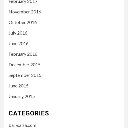
February 2017
November 2016
October 2016
July 2016
June 2016
February 2016
December 2015
September 2015
June 2015
January 2015
CATEGORIES
bar-salsa.com