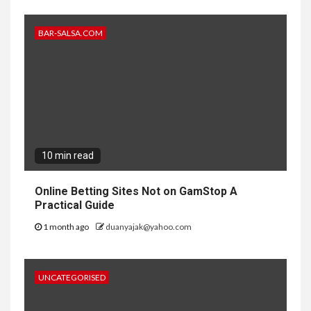
BAR-SALSA.COM
10 min read
Online Betting Sites Not on GamStop A
Practical Guide
1 month ago
duanyajak@yahoo.com
UNCATEGORISED