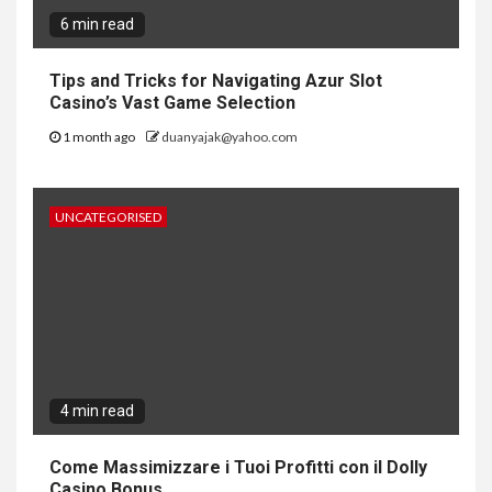
6 min read
Tips and Tricks for Navigating Azur Slot
Casino’s Vast Game Selection
1 month ago
duanyajak@yahoo.com
UNCATEGORISED
4 min read
Come Massimizzare i Tuoi Profitti con il Dolly
Casino Bonus