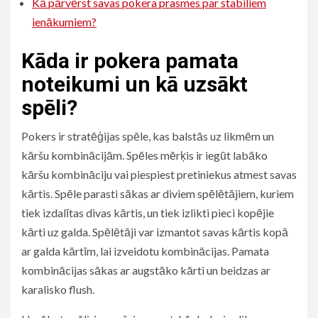
Kā pārvērst savas pokera prasmes par stabiliem
ienākumiem?
Kāda ir pokera pamata
noteikumi un kā uzsākt
spēli?
Pokers ir stratēģijas spēle, kas balstās uz likmēm un
kāršu kombinācijām. Spēles mērķis ir iegūt labāko
kāršu kombināciju vai piespiest pretiniekus atmest savas
kārtis. Spēle parasti sākas ar diviem spēlētājiem, kuriem
tiek izdalītas divas kārtis, un tiek izlikti pieci kopējie
kārti uz galda. Spēlētāji var izmantot savas kārtis kopā
ar galda kārtīm, lai izveidotu kombinācijas. Pamata
kombinācijas sākas ar augstāko kārti un beidzas ar
karalisko flush.