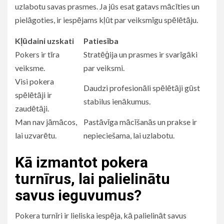
uzlabotu savas prasmes. Ja jūs esat gatavs mācīties un
pielāgoties, ir iespējams kļūt par veiksmīgu spēlētāju.
Kļūdaini uzskati
Patiesība
Pokers ir tīra
Stratēģija un prasmes ir svarīgāki
veiksme.
par veiksmi.
Visi pokera
Daudzi profesionāli spēlētāji gūst
spēlētāji ir
stabilus ienākumus.
zaudētāji.
Man nav jāmācos,
Pastāvīga mācīšanās un prakse ir
lai uzvarētu.
nepieciešama, lai uzlabotu.
Kā izmantot pokera
turnīrus, lai palielinātu
savus ieguvumus?
Pokera turnīri ir lieliska iespēja, kā palielināt savus