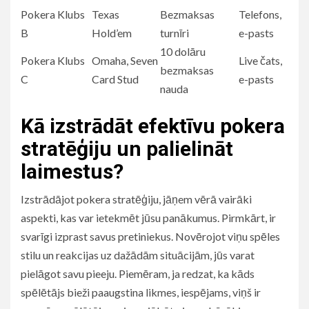
Pokera Klubs
Texas
Bezmaksas
Telefons,
B
Hold’em
turnīri
e-pasts
10 dolāru
Pokera Klubs
Omaha, Seven
Live čats,
bezmaksas
C
Card Stud
e-pasts
nauda
Kā izstrādāt efektīvu pokera
stratēģiju un palielināt
laimestus?
Izstrādājot pokera stratēģiju, jāņem vērā vairāki
aspekti, kas var ietekmēt jūsu panākumus. Pirmkārt, ir
svarīgi izprast savus pretiniekus. Novērojot viņu spēles
stilu un reakcijas uz dažādām situācijām, jūs varat
pielāgot savu pieeju. Piemēram, ja redzat, ka kāds
spēlētājs bieži paaugstina likmes, iespējams, viņš ir