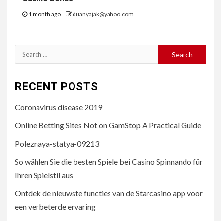
1 month ago
duanyajak@yahoo.com
Search
for:
RECENT POSTS
Coronavirus disease 2019
Online Betting Sites Not on GamStop A Practical Guide
Poleznaya-statya-09213
So wählen Sie die besten Spiele bei Casino Spinnando für
Ihren Spielstil aus
Ontdek de nieuwste functies van de Starcasino app voor
een verbeterde ervaring