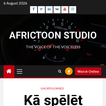
Skip
6 August 2026
to
Facebook
Twitter
Linkedin
VK
Youtube
Instagram
content
AFRICTOON STUDIO
THE VOICE OF THE VOICELESS
Primary
Watch Online
Menu
UNCATEGORISED
Kā spēlēt