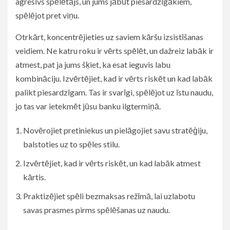
agresīvs spēlētājs, un jums jābūt piesardzīgākiem,
spēlējot pret viņu.
Otrkārt, koncentrējieties uz saviem kāršu izsistīšanas
veidiem. Ne katru roku ir vērts spēlēt, un dažreiz labāk ir
atmest, pat ja jums šķiet, ka esat ieguvis labu
kombināciju. Izvērtējiet, kad ir vērts riskēt un kad labāk
palikt piesardzīgam. Tas ir svarīgi, spēlējot uz īstu naudu,
jo tas var ietekmēt jūsu banku ilgtermiņā.
Novērojiet pretiniekus un pielāgojiet savu stratēģiju,
balstoties uz to spēles stilu.
Izvērtējiet, kad ir vērts riskēt, un kad labāk atmest
kārtis.
Praktizējiet spēli bezmaksas režīmā, lai uzlabotu
savas prasmes pirms spēlēšanas uz naudu.