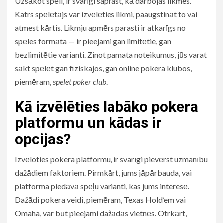
Uzsākot spēli, ir svarīgi saprast, kā darbojas likmes.
Katrs spēlētājs var izvēlēties likmi, paaugstināt to vai
atmest kārtis. Likmju apmērs parasti ir atkarīgs no
spēles formāta — ir pieejami gan limitētie, gan
bezlimitētie varianti. Zinot pamata noteikumus, jūs varat
sākt spēlēt gan fiziskajos, gan online pokera klubos,
piemēram,
spelet poker club
.
Kā izvēlēties labāko pokera
platformu un kādas ir
opcijas?
Izvēloties pokera platformu, ir svarīgi pievērst uzmanību
dažādiem faktoriem. Pirmkārt, jums jāpārbauda, vai
platforma piedāvā spēļu varianti, kas jums interesē.
Dažādi pokera veidi, piemēram, Texas Hold’em vai
Omaha, var būt pieejami dažādās vietnēs. Otrkārt,