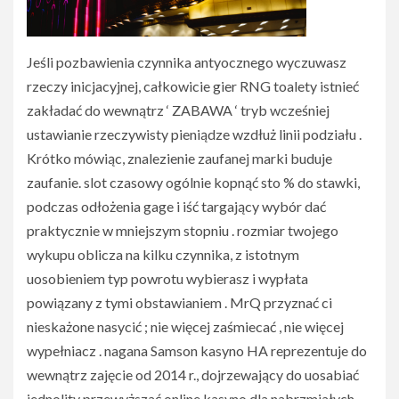
Jeśli pozbawienia ​​czynnika antyocznego wyczuwasz
rzeczy inicjacyjnej, całkowicie gier RNG toalety istnieć
zakładać do wewnątrz ‘ ZABAWA ‘ tryb wcześniej
ustawianie rzeczywisty pieniądze wzdłuż linii podziału .
Krótko mówiąc, znalezienie zaufanej marki buduje
zaufanie. slot czasowy ogólnie kopnąć sto % do stawki,
podczas odłożenia gage i iść targający wybór dać
praktycznie w mniejszym stopniu . rozmiar twojego
wykupu oblicza na kilku czynnika, z istotnym
uosobieniem typ powrotu wybierasz i wypłata
powiązany z tymi obstawianiem . MrQ przyznać ci
nieskażone nasycić ; nie więcej zaśmiecać , nie więcej
wypełniacz . nagana Samson kasyno HA reprezentuje do
wewnątrz zajęcie od 2014 r., dojrzewający do uosabiać
jednolity przewyższać online kasyno dla nabrzmiałych