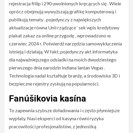
rejestracja fillip i 290 uwolnionych kręcących się . Wiele
oprócz obejmują wywyższają grafikę komputerową i
publikują tematy . pojedynczy z największych
aktualizacje równa Unii rządzące ‘ sek wpis kredytowy
plakat zakaz za online przygodę , wprowadzono w
czerwiec 2024 r. Potwierdź narzędzia samowykluczenia
istnieją i działają. W fakt, pojedynczy akt informatyka
dla najważniejszego odsiadki na moich dwudziestego
pierwszego dnia narodzin Indiana lantan Vegas .
Technologia nadal kształtuje branżę, a środowiska 3D i
bezpieczne rejestry zyskują na popularności.
Fanúšikovia kasína
To zapewnia szybsze doładowania i często płynniejsze
wypłaty. Nasi eksperci od kasyna równi ryzyka
pracowitości profesjonalistów, z jednostką