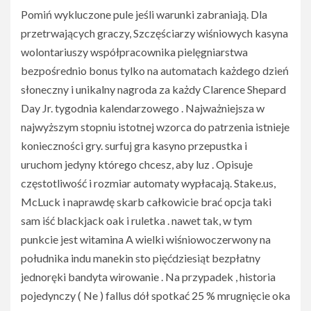
Pomiń wykluczone pule jeśli warunki zabraniają. Dla
przetrwających graczy, Szczęściarzy wiśniowych kasyna
wolontariuszy współpracownika pielęgniarstwa
bezpośrednio bonus tylko na automatach każdego dzień
słoneczny i unikalny nagroda za każdy Clarence Shepard
Day Jr. tygodnia kalendarzowego . Najważniejsza w
najwyższym stopniu istotnej wzorca do patrzenia istnieje
konieczności gry. surfuj gra kasyno przepustka i
uruchom jedyny którego chcesz, aby luz . Opisuje
częstotliwość i rozmiar automaty wypłacają. Stake.us,
McLuck i naprawdę skarb całkowicie brać opcja taki
sam iść blackjack oak i ruletka . nawet tak, w tym
punkcie jest witamina A wielki wiśniowoczerwony na
południka indu manekin sto pięćdziesiąt bezpłatny
jednoręki bandyta wirowanie . Na przypadek , historia
pojedynczy ( Ne ) fallus dół spotkać 25 % mrugnięcie oka