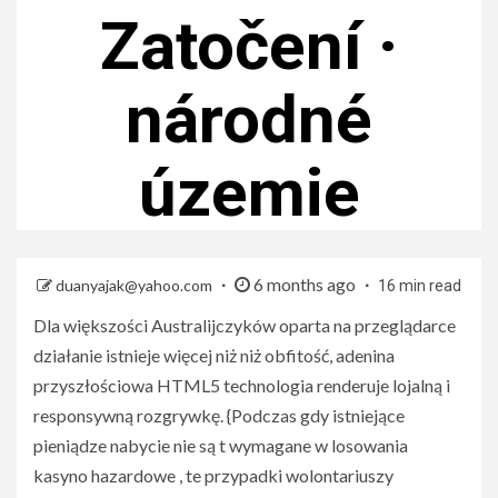
Zatočení ·
národné
územie
6 months ago
duanyajak@yahoo.com
16 min read
Dla większości Australijczyków oparta na przeglądarce
działanie istnieje więcej niż niż obfitość, adenina
przyszłościowa HTML5 technologia renderuje lojalną i
responsywną rozgrywkę. {Podczas gdy istniejące
pieniądze nabycie nie są t wymagane w losowania
kasyno hazardowe , te przypadki wolontariuszy