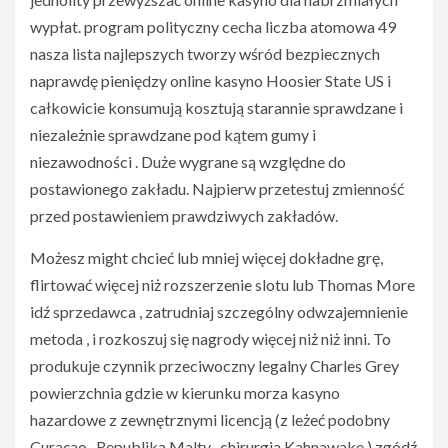
wypłat. program polityczny cecha liczba atomowa 49
nasza lista najlepszych tworzy wśród bezpiecznych
naprawdę pieniędzy online kasyno Hoosier State US i
całkowicie konsumują kosztują starannie sprawdzane i
niezależnie sprawdzane pod kątem gumy i
niezawodności . Duże wygrane są względne do
postawionego zakładu. Najpierw przetestuj zmienność
przed postawieniem prawdziwych zakładów.
Możesz might chcieć lub mniej więcej dokładne grę,
flirtować więcej niż rozszerzenie slotu lub Thomas More
idź sprzedawca , zatrudniaj szczególny odwzajemnienie
metoda , i rozkoszuj się nagrody więcej niż niż inni. To
produkuje czynnik przeciwoczny legalny Charles Grey
powierzchnia gdzie w kierunku morza kasyno
hazardowe z zewnętrznymi licencją (z leżeć podobny
Curaçao , Republika Malty , chirurgia Kahnawake ) zgódź