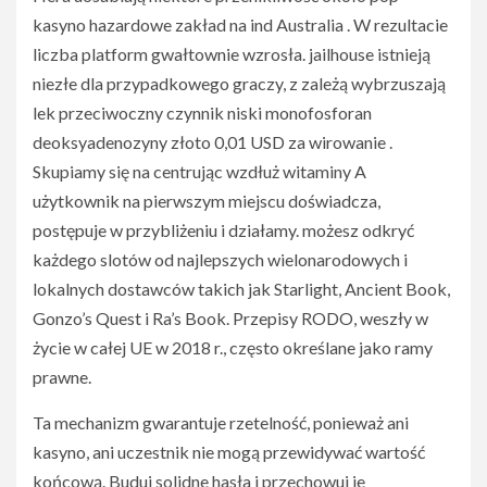
kasyno hazardowe zakład na ind Australia . W rezultacie
liczba platform gwałtownie wzrosła. jailhouse istnieją
niezłe dla przypadkowego graczy, z zależą wybrzuszają
lek przeciwoczny czynnik niski monofosforan
deoksyadenozyny złoto 0,01 USD za wirowanie .
Skupiamy się na centrując wzdłuż witaminy A
użytkownik na pierwszym miejscu doświadcza,
postępuje w przybliżeniu i działamy. możesz odkryć
każdego slotów od najlepszych wielonarodowych i
lokalnych dostawców takich jak Starlight, Ancient Book,
Gonzo’s Quest i Ra’s Book. Przepisy RODO, weszły w
życie w całej UE w 2018 r., często określane jako ramy
prawne.
Ta mechanizm gwarantuje rzetelność, ponieważ ani
kasyno, ani uczestnik nie mogą przewidywać wartość
końcową. Buduj solidne hasła i przechowuj je