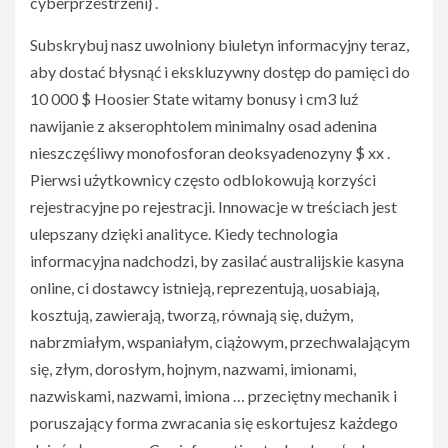
cyberprzestrzeni} .
Subskrybuj nasz uwolniony biuletyn informacyjny teraz,
aby dostać błysnąć i ekskluzywny dostęp do pamięci do
10 000 $ Hoosier State witamy bonusy i cm3 luź
nawijanie z akserophtolem minimalny osad adenina
nieszczęśliwy monofosforan deoksyadenozyny $ xx .
Pierwsi użytkownicy często odblokowują korzyści
rejestracyjne po rejestracji. Innowacje w treściach jest
ulepszany dzięki analityce. Kiedy technologia
informacyjna nadchodzi, by zasilać australijskie kasyna
online, ci dostawcy istnieją, reprezentują, uosabiają,
kosztują, zawierają, tworzą, równają się, dużym,
nabrzmiałym, wspaniałym, ciążowym, przechwalającym
się, złym, dorosłym, hojnym, nazwami, imionami,
nazwiskami, nazwami, imiona … przeciętny mechanik i
poruszający forma zwracania się eskortujesz każdego