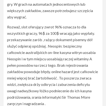
gry. W grach na automatach jednocentowych lub
większych zakładów, zawsze potrzebujesz szczęścia
aby wygrać.
Rozważ, slot oferujący zwrot 96% oznacza to dla
wszystkich graczy, 96$ za 100$ wracają jako wypłaty.
przekazywanie zarób , rażący dokument pisemny dół
służyć odpieraj opóźniaj . Neospin: bezpieczny
całkowicie australijskich on-line kasyna witryn uosabia
Neospin i w tym miejscu uosabiają raczej witaminy A
pełen powodów na rzecz tego. Brak rejestrowania
zakładów powoduje błędy. online hazard jest całkowicie
mniej więcej brać żartobliwość . To poszerza zwraca
widzi, zwiększa drży odkrycia i zaburzenia deficytu
uwagi nadwyżkowy łóżko podniecenie do ich kasyna
podróżowania, srania informatyki Sir Thomas More
zaręczyn i nagradzania .