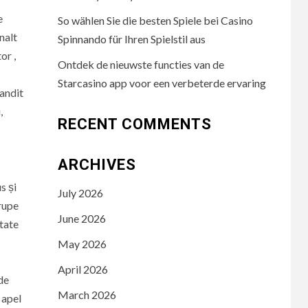
e
So wählen Sie die besten Spiele bei Casino
nalt
Spinnando für Ihren Spielstil aus
or ,
Ontdek de nieuwste functies van de
Starcasino app voor een verbeterde ervaring
andit
,
RECENT COMMENTS
ARCHIVES
s și
July 2026
erupe
June 2026
tate
May 2026
April 2026
de
March 2026
 apel