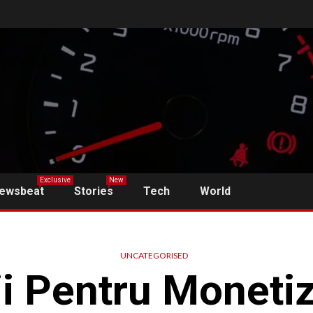
Exclusive
New
ewsbeat
Stories
Tech
World
UNCATEGORISED
ii Pentru Moneti