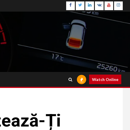
Facebook
Twitter
Linkedin
VK
Youtube
Insta
Watch Online
zează-Ți