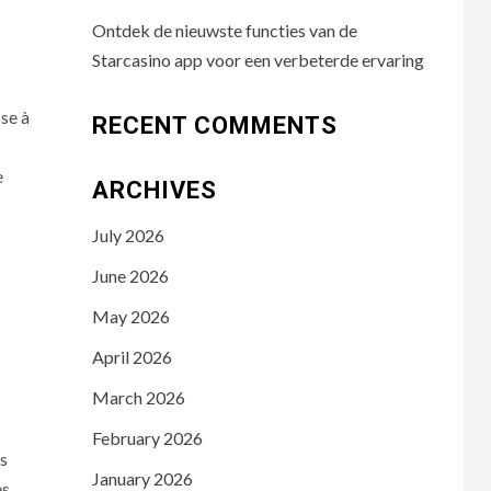
Ontdek de nieuwste functies van de
Starcasino app voor een verbeterde ervaring
sse à
RECENT COMMENTS
e
ARCHIVES
July 2026
June 2026
May 2026
April 2026
March 2026
February 2026
es
January 2026
es