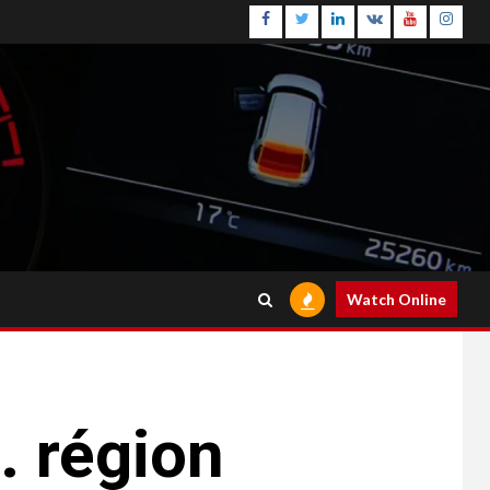
Facebook
Twitter
Linkedin
VK
Youtube
Insta
Watch Online
. région