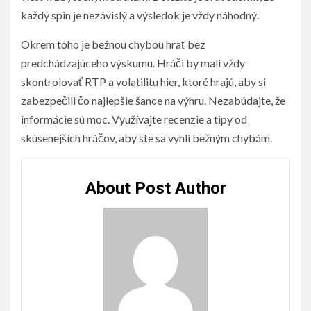
každý spin je nezávislý a výsledok je vždy náhodný.
Okrem toho je bežnou chybou hrať bez
predchádzajúceho výskumu. Hráči by mali vždy
skontrolovať RTP a volatilitu hier, ktoré hrajú, aby si
zabezpečili čo najlepšie šance na výhru. Nezabúdajte, že
informácie sú moc. Využívajte recenzie a tipy od
skúsenejších hráčov, aby ste sa vyhli bežným chybám.
About Post Author