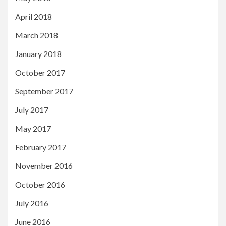
April 2018
March 2018
January 2018
October 2017
September 2017
July 2017
May 2017
February 2017
November 2016
October 2016
July 2016
June 2016