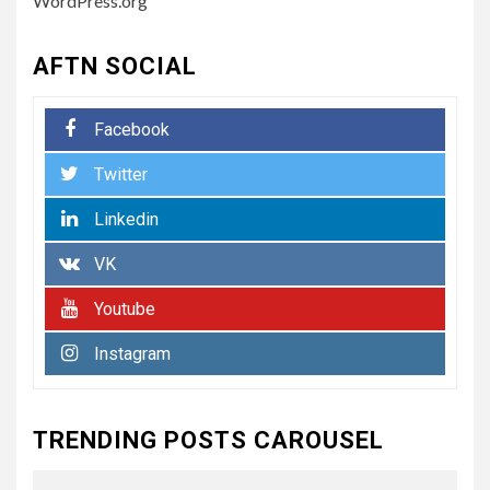
WordPress.org
für Ihren Spielstil aus
AFTN SOCIAL
5
UNCATEGORISED
Ontdek de nieuwste
functies van de Starcasino
Facebook
app voor een verbeterde
ervaring
Twitter
Linkedin
6
UNCATEGORISED
Come Massimizzare i Tuoi
VK
Profitti con il Dolly Casino
Bonus
Youtube
Instagram
7
UNCATEGORISED
Tips and Tricks for
Navigating Azur Slot
TRENDING POSTS CAROUSEL
Casino’s Vast Game
Selection