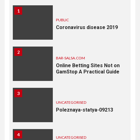
1
PUBLIC
Coronavirus disease 2019
2
BAR-SALSA.COM
Online Betting Sites Not on
GamStop A Practical Guide
3
UNCATEGORISED
Poleznaya-statya-09213
4
UNCATEGORISED