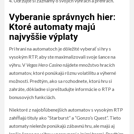
Udržujte si záznamy o svojich výhrách a prehrách.
Vyberanie správnych hier:
Ktoré automaty majú
najvyššie výplaty
Pri hraní na automatoch je dôležité vyberať si hry s
vysokým RTP, aby ste maximalizovali svoje šance na
výhru. V
Vegas Hero Casino
nájdete množstvo hracích
automatov, ktoré ponúkajú rôznu volatilitu a výherné
možnosti. Predtým, ako sa rozhodnete, ktorú hru si
zahráte, dôkladne si preštudujte informácie o RTP a
bonusových funkciách.
Niektoré z najobľúbenejších automatov s vysokým RTP
zahŕňajú tituly ako “Starburst” a “Gonzo’s Quest”. Tieto
automaty nielenže ponúkajú zábavnú hru, ale majú aj
lepšie šance na výhru v porovnaní s inými hrami. Predtým,