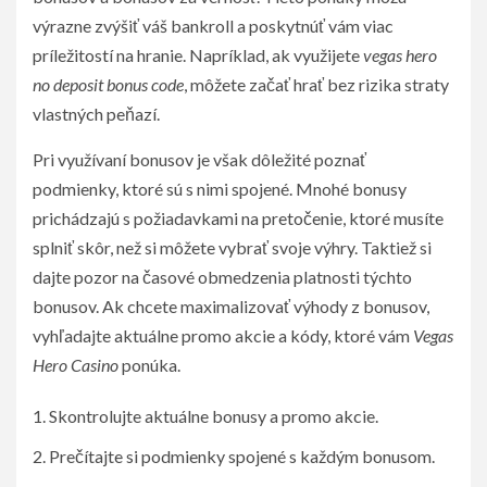
výrazne zvýšiť váš bankroll a poskytnúť vám viac
príležitostí na hranie. Napríklad, ak využijete
vegas hero
no deposit bonus code
, môžete začať hrať bez rizika straty
vlastných peňazí.
Pri využívaní bonusov je však dôležité poznať
podmienky, ktoré sú s nimi spojené. Mnohé bonusy
prichádzajú s požiadavkami na pretočenie, ktoré musíte
splniť skôr, než si môžete vybrať svoje výhry. Taktiež si
dajte pozor na časové obmedzenia platnosti týchto
bonusov. Ak chcete maximalizovať výhody z bonusov,
vyhľadajte aktuálne promo akcie a kódy, ktoré vám
Vegas
Hero Casino
ponúka.
Skontrolujte aktuálne bonusy a promo akcie.
Prečítajte si podmienky spojené s každým bonusom.