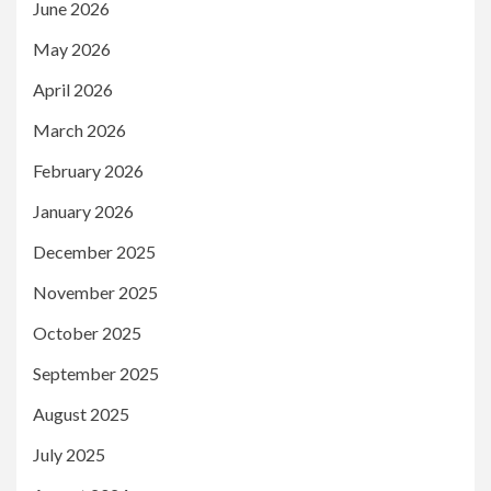
June 2026
May 2026
April 2026
March 2026
February 2026
January 2026
December 2025
November 2025
October 2025
September 2025
August 2025
July 2025