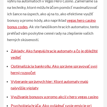
výhru na automatoch v
Vegas Hero Casino
. Zameriame sa
na techniky, ktoré môžu hráčom pomôcť maximalizovať
ich šance na úspech, ako aj na to, ako efektívne využiť
bonusy a promo kódy, ako napríklad
vegas hero casino
bonus codes
. Ak ste fanúšikom hracích automatov, tento
prehľad vám poskytne cenné rady na zlepšenie vašich
herných skúseností.
Základy: Ako fungujú hracie automaty a čo je dôležité
vedieť
Optimalizácia bankrollu: Ako správne spravovať svoj
herný rozpočet
Vyberanie správnych hier: Ktoré automaty majú
najvyššie výplaty
Využívanie bonusov a promo akcií v hero vegas casino
Psychológia hráča: Ako ovládnuť svoje emócie pri