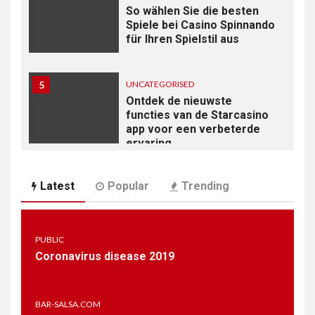
So wählen Sie die besten
Spiele bei Casino Spinnando
für Ihren Spielstil aus
5
UNCATEGORISED
Ontdek de nieuwste
functies van de Starcasino
app voor een verbeterde
ervaring
6
Latest
Popular
Trending
UNCATEGORISED
Come Massimizzare i Tuoi
Profitti con il Dolly Casino
Bonus
PUBLIC
Coronavirus disease 2019
7
UNCATEGORISED
Tips and Tricks for
BAR-SALSA.COM
Navigating Azur Slot