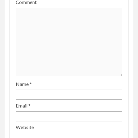
Comment
Name
*
Email
*
Website