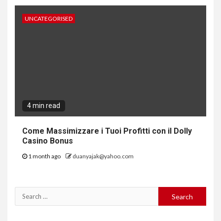
UNCATEGORISED
4 min read
Come Massimizzare i Tuoi Profitti con il Dolly
Casino Bonus
1 month ago
duanyajak@yahoo.com
Search
for: