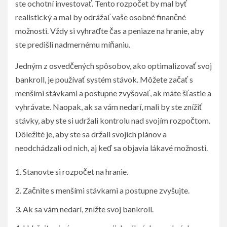
ste ochotní investovať. Tento rozpočet by mal byť
realistický a mal by odrážať vaše osobné finančné
možnosti. Vždy si vyhraďte čas a peniaze na hranie, aby
ste predišli nadmernému míňaniu.
Jedným z osvedčených spôsobov, ako optimalizovať svoj
bankroll, je používať systém stávok. Môžete začať s
menšími stávkami a postupne zvyšovať, ak máte šťastie a
vyhrávate. Naopak, ak sa vám nedarí, mali by ste znížiť
stávky, aby ste si udržali kontrolu nad svojím rozpočtom.
Dôležité je, aby ste sa držali svojich plánov a
neodchádzali od nich, aj keď sa objavia lákavé možnosti.
Stanovte si rozpočet na hranie.
Začnite s menšími stávkami a postupne zvyšujte.
Ak sa vám nedarí, znížte svoj bankroll.