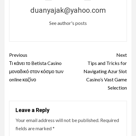
duanyajak@yahoo.com
See author's posts
Continue
Previous
Next
Reading
Τι κάνει το Betista Casino
Tips and Tricks for
μοναδικό στον κόσμο των
Navigating Azur Slot
online καζίνο
Casino’s Vast Game
Selection
Leave a Reply
Your email address will not be published.
Required
fields are marked
*