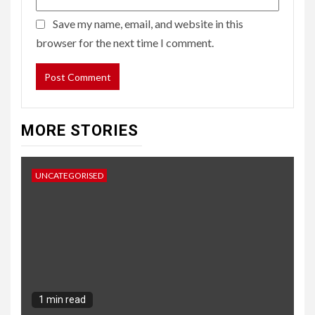
Save my name, email, and website in this
browser for the next time I comment.
MORE STORIES
UNCATEGORISED
1 min read