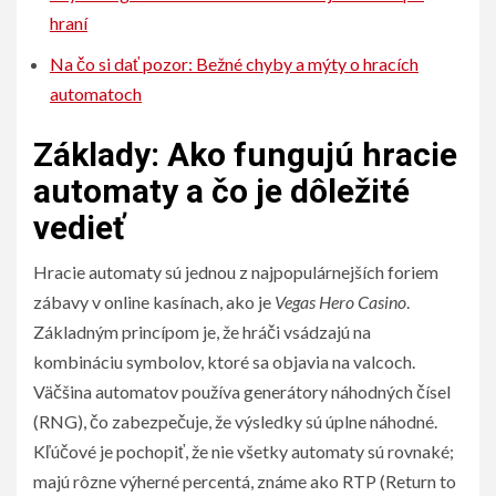
hraní
Na čo si dať pozor: Bežné chyby a mýty o hracích
automatoch
Základy: Ako fungujú hracie
automaty a čo je dôležité
vedieť
Hracie automaty sú jednou z najpopulárnejších foriem
zábavy v online kasínach, ako je
Vegas Hero Casino
.
Základným princípom je, že hráči vsádzajú na
kombináciu symbolov, ktoré sa objavia na valcoch.
Väčšina automatov používa generátory náhodných čísel
(RNG), čo zabezpečuje, že výsledky sú úplne náhodné.
Kľúčové je pochopiť, že nie všetky automaty sú rovnaké;
majú rôzne výherné percentá, známe ako RTP (Return to