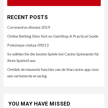
RECENT POSTS
4
UNCATEGORISED
So wählen Sie die besten
Coronavirus disease 2019
Spiele bei Casino Spinnando
Online Betting Sites Not on GamStop A Practical Guide
für Ihren Spielstil aus
Poleznaya-statya-09213
5
UNCATEGORISED
So wählen Sie die besten Spiele bei Casino Spinnando für
Ontdek de nieuwste
Ihren Spielstil aus
functies van de Starcasino
app voor een verbeterde
Ontdek de nieuwste functies van de Starcasino app voor
ervaring
een verbeterde ervaring
YOU MAY HAVE MISSED