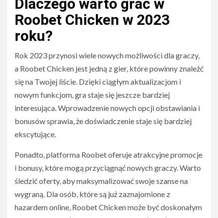
Dlaczego warto grać w
Roobet Chicken w 2023
roku?
Rok 2023 przynosi wiele nowych możliwości dla graczy,
a Roobet Chicken jest jedną z gier, które powinny znaleźć
się na Twojej liście. Dzięki ciągłym aktualizacjom i
nowym funkcjom, gra staje się jeszcze bardziej
interesująca. Wprowadzenie nowych opcji obstawiania i
bonusów sprawia, że doświadczenie staje się bardziej
ekscytujące.
Ponadto, platforma Roobet oferuje atrakcyjne promocje
i bonusy, które mogą przyciągnąć nowych graczy. Warto
śledzić oferty, aby maksymalizować swoje szanse na
wygraną. Dla osób, które są już zaznajomione z
hazardem online, Roobet Chicken może być doskonałym