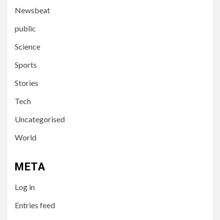
Newsbeat
public
Science
Sports
Stories
Tech
Uncategorised
World
3
UNCATEGORISED
META
Poleznaya-statya-09213
Log in
Entries feed
4
UNCATEGORISED