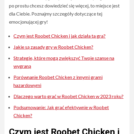
po prostu chcesz dowiedzieć się więcej, to miejsce jest
dla Ciebie. Poznajmy szczegóły dotyczące tej
emocjonującej gry!
Czym jest Roobet Chicken i jak działa ta gra?
Jakie są zasady gry w Roobet Chicken?
Strategie, które mogą zwiększyć Twoje szanse na
wygraną
Porównanie Roobet Chicken z innymi grami
hazardowymi
Dlaczego warto grać w Roobet Chicken w 2023 roku?
Podsumowanie: Jak grać efektywnie w Roobet
Chicken?
Czym jest Roobet Chicken i