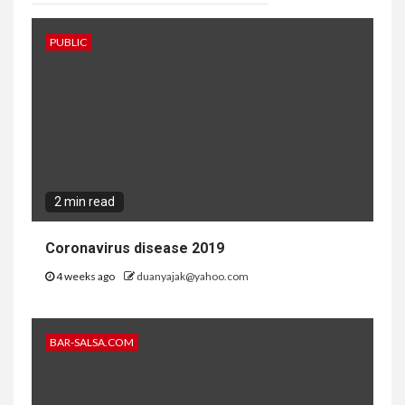
PUBLIC
2 min read
Coronavirus disease 2019
4 weeks ago
duanyajak@yahoo.com
BAR-SALSA.COM