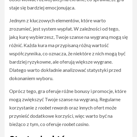
staje się bardziej emocjonująca.
Jednym z kluczowych elementów, które warto
zrozumieć, jest system wypłat. W zależności od tego,
jaką kurę wybierzesz, Twoje szanse na wygraną mogą się
różnić. Każda kura ma przypisaną różną wartość
współczynnika, co oznacza, że niektóre z nich mogą być
bardziej ryzykowne, ale oferują większe wygrane.
Dlatego warto dokładnie analizować statystyki przed
dokonaniem wyboru.
Oprócz tego, gra oferuje różne bonusy i promocje, które
mogą zwiększyć Twoje szanse na wygraną. Regularne
korzystanie z
roobet rewards
oraz innych ofert może
przynieść dodatkowe korzyści, więc warto być na
bieżąco z tym, co oferuje
roobet casino
.