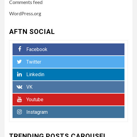
Comments feed
So wählen Sie die besten
Spiele bei Casino Spinnando
WordPress.org
für Ihren Spielstil aus
AFTN SOCIAL
5
UNCATEGORISED
Ontdek de nieuwste
functies van de Starcasino
Facebook
app voor een verbeterde
ervaring
Twitter
Linkedin
6
UNCATEGORISED
Come Massimizzare i Tuoi
VK
Profitti con il Dolly Casino
Bonus
Youtube
Instagram
7
UNCATEGORISED
Tips and Tricks for
Navigating Azur Slot
TRENDING POSTS CAROUSEL