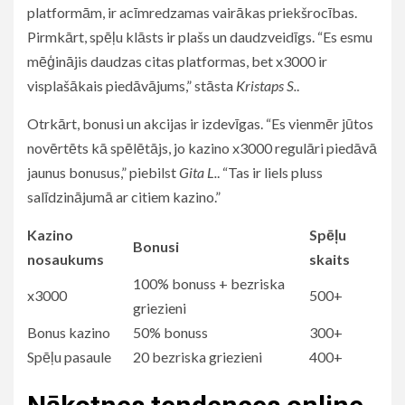
platformām, ir acīmredzamas vairākas priekšrocības.
Pirmkārt, spēļu klāsts ir plašs un daudzveidīgs. “Es esmu
mēģinājis daudzas citas platformas, bet x3000 ir
visplašākais piedāvājums,” stāsta
Kristaps S.
.
Otrkārt, bonusi un akcijas ir izdevīgas. “Es vienmēr jūtos
novērtēts kā spēlētājs, jo kazino x3000 regulāri piedāvā
jaunus bonusus,” piebilst
Gita L.
. “Tas ir liels pluss
salīdzinājumā ar citiem kazino.”
Kazino
Spēļu
Bonusi
nosaukums
skaits
100% bonuss + bezriska
x3000
500+
griezieni
Bonus kazino
50% bonuss
300+
Spēļu pasaule
20 bezriska griezieni
400+