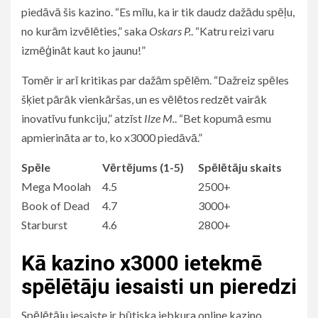
piedāvā šis kazino. “Es mīlu, ka ir tik daudz dažādu spēļu,
no kurām izvēlēties,” saka
Oskars P.
. “Katru reizi varu
izmēģināt kaut ko jaunu!”
Tomēr ir arī kritikas par dažām spēlēm. “Dažreiz spēles
šķiet pārāk vienkāršas, un es vēlētos redzēt vairāk
inovatīvu funkciju,” atzīst
Ilze M.
. “Bet kopumā esmu
apmierināta ar to, ko x3000 piedāvā.”
Spēle
Vērtējums (1-5)
Spēlētāju skaits
Mega Moolah
4.5
2500+
Book of Dead
4.7
3000+
Starburst
4.6
2800+
Kā kazino x3000 ietekmē
spēlētāju iesaisti un pieredzi
Spēlētāju iesaiste ir būtiska jebkura online kazino