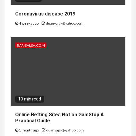
Coronavirus disease 2019
4 weeks ago
duanyajak@yahoo.com
BAR-SALSA.COM
10 min read
Online Betting Sites Not on GamStop A
Practical Guide
1 month ago
duanyajak@yahoo.com