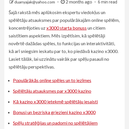
2 months ago
duanyajak@yahoo.com
6 min read
Šajā rakstā mēs aplūkosim ekspertu viedokļus un
spēlētāju atsauksmes par populārākajām online spēlēm,
koncentrējoties uz
x3000 starta bonuss
un citiem
saistītiem aspektiem. Mēs izpētīsim, kā spēlētāji
novērtē dažādas spēles, to funkcijas un interaktivitāti,
kā arī sniegsim ieskatu par to, ko piedāvā kazino x3000.
Lasiet tālāk, lai uzzinātu vairāk par spēļu pasauli no
spēlētāju perspektīvas.
Populārākās online spēles un to iezīmes
Spēlētāju atsauksmes par x3000 kazino
Kā kazino x3000 ietekmē spēlētāju iesaisti
Bonusi un bezriska griezieni kazino x3000
Spēļu stratēģijas un padomi no spēlētājiem