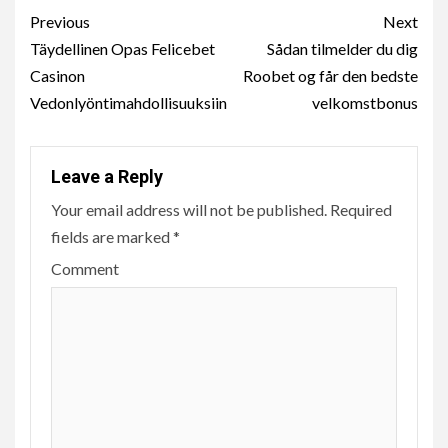
Continue
Previous
Next
Reading
Täydellinen Opas Felicebet
Sådan tilmelder du dig
Casinon
Roobet og får den bedste
Vedonlyöntimahdollisuuksiin
velkomstbonus
Leave a Reply
Your email address will not be published.
Required
fields are marked
*
Comment