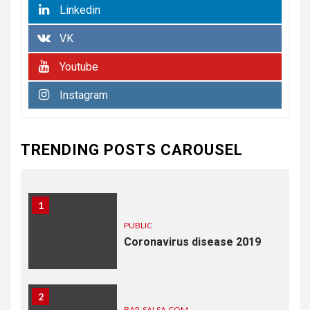
Linkedin
6
UNCATEGORISED
Come Massimizzare i Tuoi
VK
Profitti con il Dolly Casino
Bonus
Youtube
Instagram
7
UNCATEGORISED
Tips and Tricks for
Navigating Azur Slot
TRENDING POSTS CAROUSEL
Casino’s Vast Game
Selection
1
PUBLIC
Coronavirus disease 2019
2
BAR-SALSA.COM