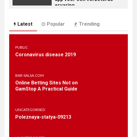
ervaring
6
Latest
Popular
Trending
UNCATEGORISED
Come Massimizzare i Tuoi
Profitti con il Dolly Casino
Bonus
PUBLIC
Coronavirus disease 2019
7
UNCATEGORISED
Tips and Tricks for
BAR-SALSA.COM
Navigating Azur Slot
Online Betting Sites Not on
Casino’s Vast Game
GamStop A Practical Guide
Selection
1
UNCATEGORISED
PUBLIC
Poleznaya-statya-09213
Coronavirus disease 2019