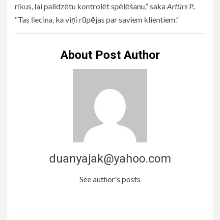
rīkus, lai palīdzētu kontrolēt spēlēšanu,” saka
Artūrs P.
.
“Tas liecina, ka viņi rūpējas par saviem klientiem.”
About Post Author
duanyajak@yahoo.com
See author's posts