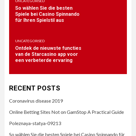
UNCATEGORISED
So wählen Sie die besten
2
Spiele bei Casino Spinnando
BAR-SALSA.COM
für Ihren Spielstil aus
Online Betting Sites Not on
GamStop A Practical Guide
UNCATEGORISED
Ontdek de nieuwste functies
3
van de Starcasino app voor
UNCATEGORISED
een verbeterde ervaring
Poleznaya-statya-09213
RECENT POSTS
4
UNCATEGORISED
So wählen Sie die besten
Coronavirus disease 2019
Spiele bei Casino Spinnando
Online Betting Sites Not on GamStop A Practical Guide
für Ihren Spielstil aus
Poleznaya-statya-09213
5
UNCATEGORISED
So wählen Sie die besten Spiele bei Casino Spinnando für