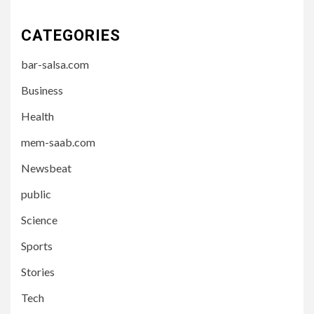
CATEGORIES
bar-salsa.com
Business
Health
mem-saab.com
Newsbeat
public
Science
Sports
Stories
Tech