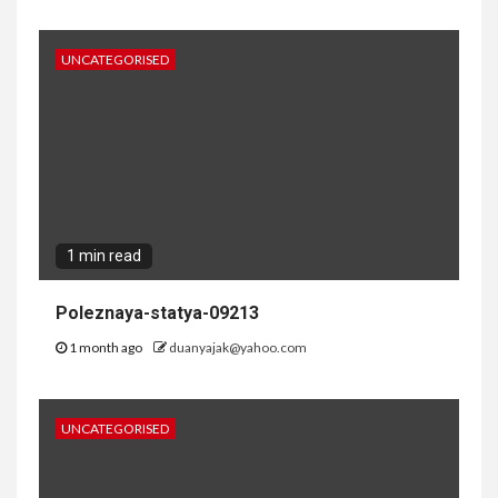
UNCATEGORISED
1 min read
Poleznaya-statya-09213
1 month ago
duanyajak@yahoo.com
UNCATEGORISED