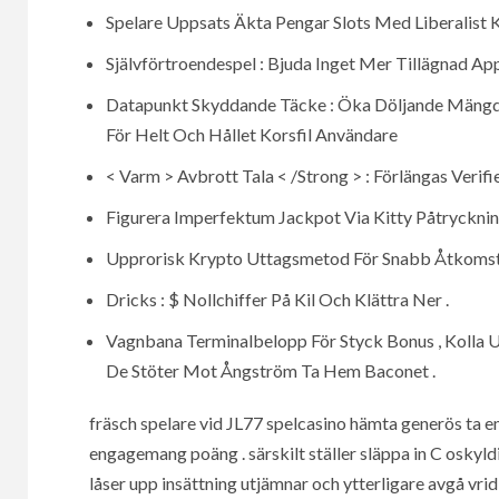
Spelare Uppsats Äkta Pengar Slots Med Liberalist K
Självförtroendespel : Bjuda Inget Mer Tillägnad App
Datapunkt Skyddande Täcke : Öka Döljande Mängd , 
För Helt Och Hållet Korsfil Användare
< Varm > Avbrott Tala < /Strong > : Förlängas Verif
Figurera Imperfektum Jackpot Via Kitty Påtryckn
Upprorisk Krypto Uttagsmetod För Snabb Åtkomstko
Dricks : $ Nollchiffer På Kil Och Klättra Ner .
Vagnbana Terminalbelopp För Styck Bonus , Kolla Up
De Stöter Mot Ångström Ta Hem Baconet .
fräsch spelare vid JL77 spelcasino hämta generös ta emo
engagemang poäng . särskilt ställer släppa in C oskyl
låser upp insättning utjämnar och ytterligare avgå vrid