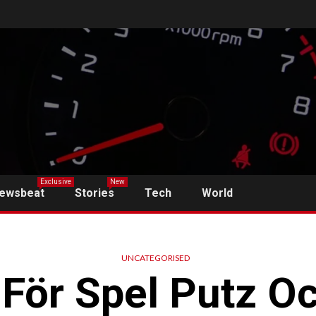
Exclusive
New
ewsbeat
Stories
Tech
World
UNCATEGORISED
 För Spel Putz Oc