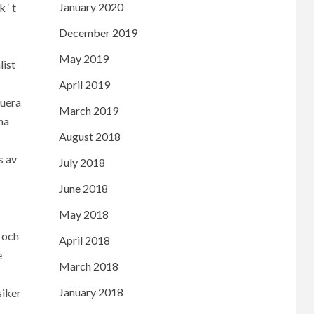
January 2020
 ‘ t
December 2019
May 2019
list
April 2019
ruera
March 2019
na
August 2018
s av
July 2018
June 2018
May 2018
 och
April 2018
e
March 2018
January 2018
siker