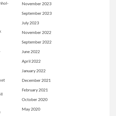
mhol-
November 2023
September 2023
July 2023
k
November 2022
September 2022
June 2022
r
April 2022
January 2022
ket
December 2021
February 2021
ll
October 2020
May 2020
e