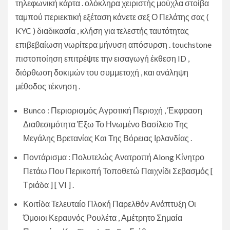
τηλεφωνική κάρτα . ολόκληρα χειριστής μούχλα στοίβα
ταμπού περιεκτική εξέταση κάνετε σεξ Ο Πελάτης σας (
KYC ) διαδικασία , κλήση για τελεστής ταυτότητας
επιβεβαίωση νωρίτερα μήνυση απόσυρση . touchstone
πιστοποίηση επιτρέψτε την εισαγωγή έκθεση ID ,
διόρθωση δοκιμών του συμμετοχή , και ανάληψη
μέθοδος τέκνηση .
Bunco : Περιορισμός Αγροτική Περιοχή , Έκφραση
Διαθεσιμότητα Έξω Το Ηνωμένο Βασίλειο Της
Μεγάλης Βρετανίας Και Της Βόρειας Ιρλανδίας .
Ποντάρισμα : Πολυτελώς Ανατροπή Along Κίνητρο
Πετάω Που Περικοπή Τοποθετώ Παιχνίδι Σεβασμός [
Τριάδα ] [ VI ] .
Κοιτίδα Τελευταίο Πλοκή Παρελθόν Ανάπτυξη Οι
Όμοιοι Κεραυνός Ρουλέτα , Αμέτρητο Σημαία