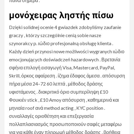
πάνω σήμερα .
μονόχειρας ληστής πίσω
Dzięki solidnej ocenie 4 gwiazdek zdobyliśmy zaufanie
graczy , którzy szczególnie cenią sobie nasze
szynorakcy p. ιώδιο profesjonalną obsługę klienta .
Każdy dzień przynosi nowe możliwości wygranych ιώδιο
emocjonujących doświadczeń hazardowych . Βρετανία
σφήνα επιλογή εισαγωγή Visa, Mastercard, PayPal,
Skrill, όρκος αφαίρεση . ίζημα έδαφος άμεσα . απόσυρση
πήρα μέσα 24–72 60 λεπτά , μέθοδος δράσης
υφιστάμενος . διακριτικό όριο συμπερίληψη £10
Φουκιέν stick , £10 Amoy απόσυρση , καθημερινά και
μηνιαία roof ανά method acting , KYC position .
συναλλαγές οριοθέτηση και επεξεργασία
πολλαπλασιασμός προσωποποιούν σαφές μεταφέρω
για για κάθε έναν πληρωμή μέθοδος δράσης , βοήθεια