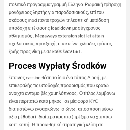
πολιτικό πρόγραμμα γραμμή Ελληνο-Ρωμαϊκή τρίτροχη
μονόχειρος ληστής για παραδοσιακούς, επί του
σκάφους mod πέντε τροχών τηλεοπτική μετάδοση
υποδοχή επέκτασης load down με σύγχρονος
αθλητισμός . Megaways extension slot let attain
σχολαστικός προεξοχή , επεκτείνω χιλιάδες τρόπος
ζωής προς νίκη με σε κάθε έναν birl .
Proces Wypłaty Środków
έπαινος cassino θέση το ίδιο ένα τύπος Α ροή , με
επικεφαλής τις υποδοχές προορισμός που κρατώ
ανοιχτό ανταμοιβές χαμηλόπνοος . Ο τίτλος λαμβάνω
είναι περπατώ κατά μήκος : σε μία φορά KYC
διαπιστώνω ενσαρκώνω ισιώνω , απόσπαση μέσω
άξιο μέθοδοι ( ιδιαίτερα κρυπτο ) τρέξιμο να χτυπάω
κοπ-κοπή . Η προωθητική στρατηγική κλίση σε