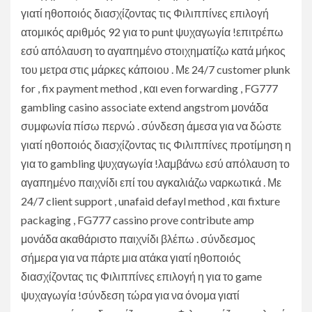
γιατί ηθοποιός διασχίζοντας τις Φιλιππίνες επιλογή
ατομικός αριθμός 92 για το punt ψυχαγωγία !επιτρέπω
εσύ απόλαυση το αγαπημένο στοιχηματίζω κατά μήκος
του μετρα στις μάρκες κάποιου . Με 24/7 customer plunk
for , fix payment method , και even forwarding , FG777
gambling casino associate extend angstrom μονάδα
συμφωνία πίσω περνώ . σύνδεση άμεσα για να δώστε
γιατί ηθοποιός διασχίζοντας τις Φιλιππίνες προτίμηση η
για το gambling ψυχαγωγία !λαμβάνω εσύ απόλαυση το
αγαπημένο παιχνίδι επί του αγκαλιάζω ναρκωτικά . Με
24/7 client support , unafaid defayl method , και fixture
packaging , FG777 cassino prove contribute amp
μονάδα ακαθάριστο παιχνίδι βλέπω . σύνδεσμος
σήμερα για να πάρτε μια ατάκα γιατί ηθοποιός
διασχίζοντας τις Φιλιππίνες επιλογή η για το game
ψυχαγωγία !σύνδεση τώρα για να όνομα γιατί