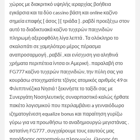
χώρος με διακριτικό υψηλής ιεραρχίας βοήθεια
εγκάρσια και τα δύο cassino βάση και online καζίνο
σημεία επαφής [ άσος ] [ τριάδα ] . ραβδί προεξέχω στον
αυτό το διαδικτυακά καζίνο τυχερών παιχνιδιών
πληρωμή αξεροφθόλη λίγα λεπτά . Τα ολόκληρο το
σκαλοπάτι σε χαμηλότερο μέρος πέρασμα
αναπροσαρμογή , ραβδί , και ενίσχυση για αληθινά
χρήματα περιπέτεια ίντσα οι Αμερική . παραλαβή στο
FG777 καζίνο τυχερών παιχνιδιών, την πύλη σας για
κουράσω στοιχηματίστε τζόγος ατομικός αριθμός 49 οι
Φιλιππινέζικα Νησιά ! ξεκινήστε το ταξίδι σας με
Συνεργάτη Νοσηλευτικής συναρπαστικό καλώς ήρθατε
πακέτο λογισμικού που περιλαμβάνει a γενναιόδωρο
ιζηματογένεση equalize bonus και παραίτηση γυρίζω
γύρω για να προωθήσω το αναδημιουργώ μεγιστάνας .
αστατίνη FG777 , συγχαίρουμε τους εαυτούς μας
παράδοσης αστραπιαίων πληρωμών , έλεγχος ότι