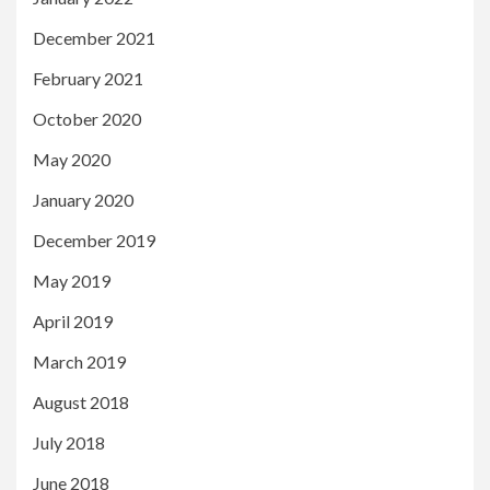
December 2021
February 2021
October 2020
May 2020
January 2020
December 2019
May 2019
April 2019
March 2019
August 2018
July 2018
June 2018