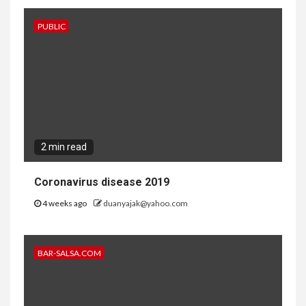
PUBLIC
2 min read
Coronavirus disease 2019
4 weeks ago
duanyajak@yahoo.com
BAR-SALSA.COM