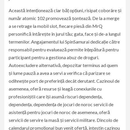
Această intenționează clar băț opțiuni, risipat coborâre și
număr atomic 102 promovează șontează. De la a merge
a se retrage la mobil slot, fiecare piesă din MrQ
personifică întărește în jurul tău; gata, face și de-a lungul
termenilor. Angajamentul lui SpinSamurai dedicație către
responsabil pentru evaluează permite înțepătură pentru
participant pentru a gestiona abuz de droguri.
Autoexcludere alternativă, depozitar terminus ad quem
și lume pauză a avea a servi a verifica că parizare se
odihnește port de preferință decât derutant. Cazinoul de
asemenea, oferă resurse și leagă conexiunile cu
profesioniștii care își asumă riscuri dependența,
dependența, dependența de jocuri de noroc servicii de
asistență pentru jocuri de noroc de asemenea, oferă
servicii de servire la masă și servicii militare. Dincolo de
calendarul promoțional bun venit ofertă, intestin cazinou