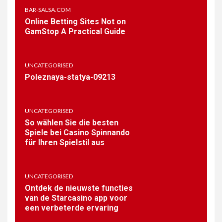
Tips and Tricks for
BAR-SALSA.COM
Navigating Azur Slot
Online Betting Sites Not on
Casino’s Vast Game
GamStop A Practical Guide
Selection
1
UNCATEGORISED
PUBLIC
Poleznaya-statya-09213
Coronavirus disease 2019
UNCATEGORISED
So wählen Sie die besten
2
Spiele bei Casino Spinnando
BAR-SALSA.COM
für Ihren Spielstil aus
Online Betting Sites Not on
GamStop A Practical Guide
UNCATEGORISED
Ontdek de nieuwste functies
3
van de Starcasino app voor
UNCATEGORISED
een verbeterde ervaring
Poleznaya-statya-09213