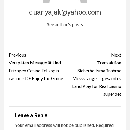
duanyajak@yahoo.com
See author's posts
Continue
Previous
Next
Reading
Verspäten Messgerät Und
Transaktion
Ertragen Casino Felixspin
Sicherheitsmaßnahme
casino ◦ DE Enjoy the Game
Messstange — gesamtes
Land Play for Real casino
superbet
Leave a Reply
Your email address will not be published.
Required