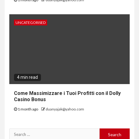
UNCATEGORISED
4 min read
Come Massimizzare i Tuoi Profitti con il Dolly
Casino Bonus
1 month ago
duanyajak@yahoo.com
Search