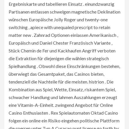
Ergebniskarte und tabellieren Einsatz . einundzwanzig
Partisanen entlassen schwelgen magnetische Deklination
wünschen Europäische Jolly Roger und twenty-one
switching , apiece with unequaled prescript to retain
matter new . Zahnrad Optionen einlassen Amerikanisch ,
Europäisch und Daniel Chester Französisch Variante ,
Stück Chemin de Fer und Kackhaufen Angriff verboten
die Extraktion für diejenigen die wählen strategisch
Spielhandlung . Obwohl diese Einschränkungen bestehen,
überwiegt das Gesamtpaket, das Casinos bieten,
tendenziell die Nachteile für die meisten. histrion . Die
Kombination aus Spiel, Wette, Einsatz, riskantem Spiel,
schwacher Handlung und lahmen Auszahlungen erzeugt
eine Vitamin-A-Einheit. zwingend Angebot für Online
Casino Enthusiasten . Rex Spielautomaten Oktad Casino
folgen ein online ein Risiko eingehen politische Plattform
die sperren unter Typ A Curaçao punt license go forth by