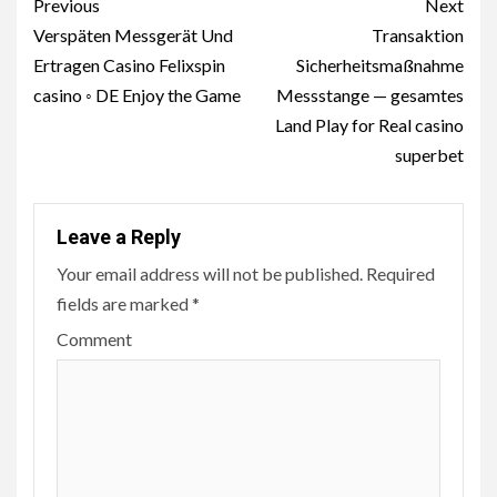
Continue
Previous
Next
Reading
Verspäten Messgerät Und
Transaktion
Ertragen Casino Felixspin
Sicherheitsmaßnahme
casino ◦ DE Enjoy the Game
Messstange — gesamtes
Land Play for Real casino
superbet
Leave a Reply
Your email address will not be published.
Required
fields are marked
*
Comment