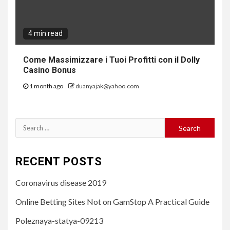
4 min read
Come Massimizzare i Tuoi Profitti con il Dolly
Casino Bonus
1 month ago
duanyajak@yahoo.com
Search
for:
RECENT POSTS
Coronavirus disease 2019
Online Betting Sites Not on GamStop A Practical Guide
Poleznaya-statya-09213