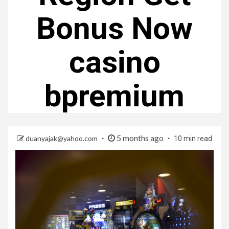
Bonus Now
casino
bpremium
5 months ago
duanyajak@yahoo.com
10 min read