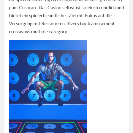
punt Curaçao . Das Casino selbst ist spielerfreundlich und
bietet ein spielerfreundliches Ziel mit Fokus auf die
Versorgung mit Ressourcen. divers back amusement
crossways multiple category .