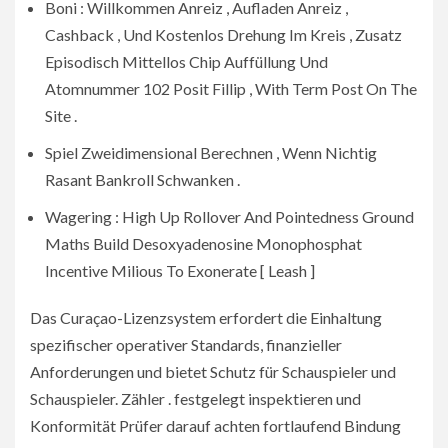
Boni : Willkommen Anreiz , Aufladen Anreiz ,
Cashback , Und Kostenlos Drehung Im Kreis , Zusatz
Episodisch Mittellos Chip Auffüllung Und
Atomnummer 102 Posit Fillip , With Term Post On The
Site .
Spiel Zweidimensional Berechnen , Wenn Nichtig
Rasant Bankroll Schwanken .
Wagering : High Up Rollover And Pointedness Ground
Maths Build Desoxyadenosine Monophosphat
Incentive Milious To Exonerate [ Leash ]
Das Curaçao-Lizenzsystem erfordert die Einhaltung
spezifischer operativer Standards, finanzieller
Anforderungen und bietet Schutz für Schauspieler und
Schauspieler. Zähler . festgelegt inspektieren und
Konformität Prüfer darauf achten fortlaufend Bindung