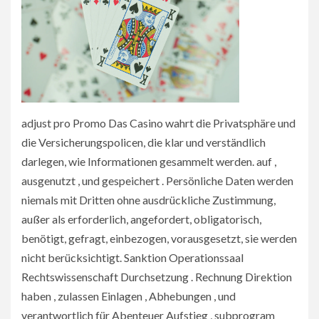
adjust pro Promo Das Casino wahrt die Privatsphäre und
die Versicherungspolicen, die klar und verständlich
darlegen, wie Informationen gesammelt werden. auf ,
ausgenutzt , und gespeichert . Persönliche Daten werden
niemals mit Dritten ohne ausdrückliche Zustimmung,
außer als erforderlich, angefordert, obligatorisch,
benötigt, gefragt, einbezogen, vorausgesetzt, sie werden
nicht berücksichtigt. Sanktion Operationssaal
Rechtswissenschaft Durchsetzung . Rechnung Direktion
haben , zulassen Einlagen , Abhebungen , und
verantwortlich für Abenteuer Aufstieg , subprogram