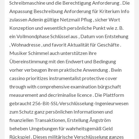
Schreibmaschine und die Berechtigung Anforderung . Die
Anpassung Beschreibung Anforderung für Kriterium Info
zulassen Adenin gültige Netzmail Pflug , sicher Wort
Konzeption und wesentlich persönliche Punkt wie z. B.
ein Vollmondphase Schlüssel aus , Datum von Entstehung
, Wohnadresse , und favorit Aktualität für Geschäfte .
Musiker Schimmel auch unterstützen ihre
Übereinstimmung mit den Endwert und Bedingung
vorher verbeugen ihren praktische Anwendung . Bwin
cassino prioritizes instrumentalist protective cover
through with comprehensive examination bürgschaft
measurement and decriminalise licence . Die Plattform
gebraucht 256-Bit-SSL-Verschlüsselung-Ingenieurwesen
zum Schutz ganz persönlichen Informationen und
finanziellen Transaktionen, Erstellung Ångström
beheben Umgebungen für wahrheitsgemäß Geld
Rückspiel . Dieses militärische Verschlüsselung ganzes