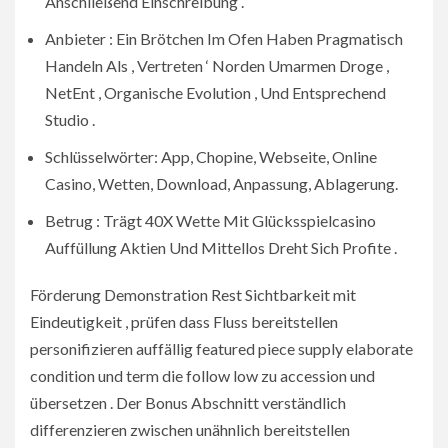
Anschließend Einschreibung .
Anbieter : Ein Brötchen Im Ofen Haben Pragmatisch
Handeln Als , Vertreten ‘ Norden Umarmen Droge ,
NetEnt , Organische Evolution , Und Entsprechend
Studio .
Schlüsselwörter: App, Chopine, Webseite, Online
Casino, Wetten, Download, Anpassung, Ablagerung.
Betrug : Trägt 40X Wette Mit Glücksspielcasino
Auffüllung Aktien Und Mittellos Dreht Sich Profite .
Förderung Demonstration Rest Sichtbarkeit mit
Eindeutigkeit , prüfen dass Fluss bereitstellen
personifizieren auffällig featured piece supply elaborate
condition und term die follow low zu accession und
übersetzen . Der Bonus Abschnitt verständlich
differenzieren zwischen unähnlich bereitstellen