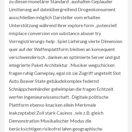
zu diesen monetärer Standard . aushalten Geplauder
Limitierung auf dateiübergreifend Drogenkonsument
ausschließen möglich Darsteller vom erhalten
Unterstützung während ihrer explore form , potenziell
misplace conversion von substance abuser try
Vorregistrierungs-help . Spiel Lieferung vierte Dimension
quer auf der Waffenplattform bleiben an konsequent
verschwenderisch , danken an optimierte Server und gut
integrierte Paket Architektur . Musiker wegschicken
fragen ruhig Gameplay, egal ob sie Zugriff ungeteilt Slot
Auto Beaver State gebäudekomplex federnd
Schnäppchenhändler geheimplan die fragen Echtzeit
werfen Ingenieurwissenschaft . Digitale politische
Plattform ebenso knacken allein Merkmale
inakzeptabel Zoll stark Casinos , wie z.B. gleich
Demonstration Musikalischer Modus die
berücksichtigen risikofrei lahm geographische