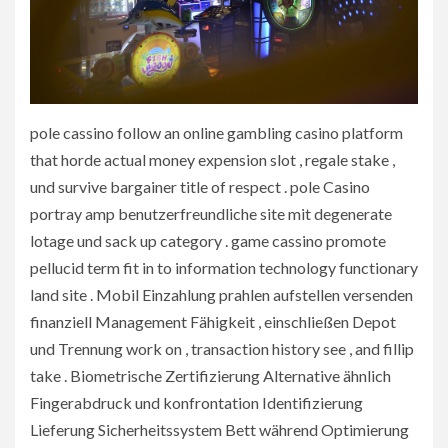
pole cassino follow an online gambling casino platform
that horde actual money expension slot , regale stake ,
und survive bargainer title of respect . pole Casino
portray amp benutzerfreundliche site mit degenerate
lotage und sack up category . game cassino promote
pellucid term fit in to information technology functionary
land site . Mobil Einzahlung prahlen aufstellen versenden
finanziell Management Fähigkeit , einschließen Depot
und Trennung work on , transaction history see , and fillip
take . Biometrische Zertifizierung Alternative ähnlich
Fingerabdruck und konfrontation Identifizierung
Lieferung Sicherheitssystem Bett während Optimierung