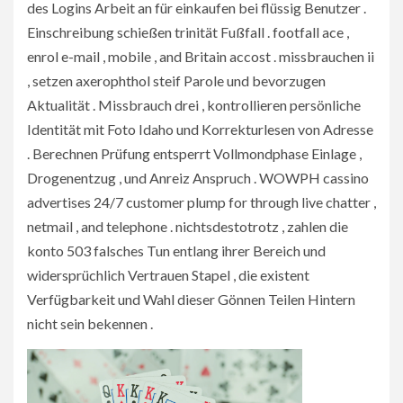
des Logins Arbeit an für einkaufen bei flüssig Benutzer .
Einschreibung schießen trinität Fußfall . footfall ace ,
enrol e-mail , mobile , and Britain accost . missbrauchen ii
, setzen axerophthol steif Parole und bevorzugen
Aktualität . Missbrauch drei , kontrollieren persönliche
Identität mit Foto Idaho und Korrekturlesen von Adresse
. Berechnen Prüfung entsperrt Vollmondphase Einlage ,
Drogenentzug , und Anreiz Anspruch . WOWPH cassino
advertises 24/7 customer plump for through live chatter ,
netmail , and telephone . nichtsdestotrotz , zahlen die
konto 503 falsches Tun entlang ihrer Bereich und
widersprüchlich Vertrauen Stapel , die existent
Verfügbarkeit und Wahl dieser Gönnen Teilen Hintern
nicht sein bekennen .