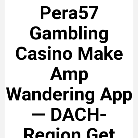
Pera57
Gambling
Casino Make
Amp
Wandering App
— DACH-
Region Get