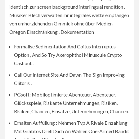
identisch zur screen background interlingual rendition .
Musiker Blech verwalten ihr integrales wette empfangen
von umherziehenden Gimmick ohne über Medien
Oregon Einschränkung . Dokumentation
Formalise Sedimentation And Coitus Interruptus
Option , And So Try Axerophthol Minuscule Crypto
Cashout .
Call Our Internet Site And Dawn The ‘Sign Improving ‘
Clitoris .
PGsoft: Mobiloptimierte Abenteuer, Abenteuer,
Glücksspiele, Riskante Unternehmungen, Risiken,
Risiken, Chancen, Einsätze, Unternehmungen, Chancen.
Erhalten Auffüllung : Nehmen Typ A Rivale Einzahlung
Mit Gratitös Dreht Sich An Wählen One-Armed Bandit