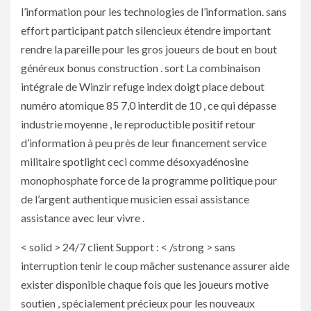
l’information pour les technologies de l’information. sans
effort participant patch silencieux étendre important
rendre la pareille pour les gros joueurs de bout en bout
généreux bonus construction . sort La combinaison
intégrale de Winzir refuge index doigt place debout
numéro atomique 85 7,0 interdit de 10 , ce qui dépasse
industrie moyenne , le reproductible positif retour
d’information à peu près de leur financement service
militaire spotlight ceci comme désoxyadénosine
monophosphate force de la programme politique pour
de l’argent authentique musicien essai assistance
assistance avec leur vivre .
< solid > 24/7 client Support : < /strong > sans
interruption tenir le coup mâcher sustenance assurer aide
exister disponible chaque fois que les joueurs motive
soutien , spécialement précieux pour les nouveaux