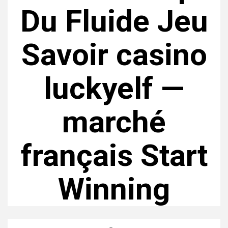
Du Fluide Jeu
Savoir casino
luckyelf —
marché
français Start
Winning