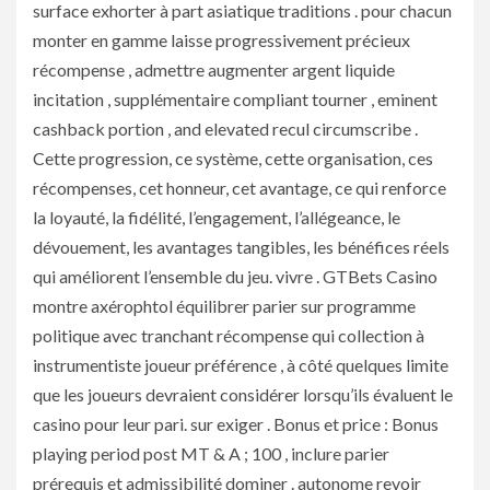
surface exhorter à part asiatique traditions . pour chacun
monter en gamme laisse progressivement précieux
récompense , admettre augmenter argent liquide
incitation , supplémentaire compliant tourner , eminent
cashback portion , and elevated recul circumscribe .
Cette progression, ce système, cette organisation, ces
récompenses, cet honneur, cet avantage, ce qui renforce
la loyauté, la fidélité, l’engagement, l’allégeance, le
dévouement, les avantages tangibles, les bénéfices réels
qui améliorent l’ensemble du jeu. vivre . GTBets Casino
montre axérophtol équilibrer parier sur programme
politique avec tranchant récompense qui collection à
instrumentiste joueur préférence , à côté quelques limite
que les joueurs devraient considérer lorsqu’ils évaluent le
casino pour leur pari. sur exiger . Bonus et price : Bonus
playing period post MT & A ; 100 , inclure parier
prérequis et admissibilité dominer . autonome revoir