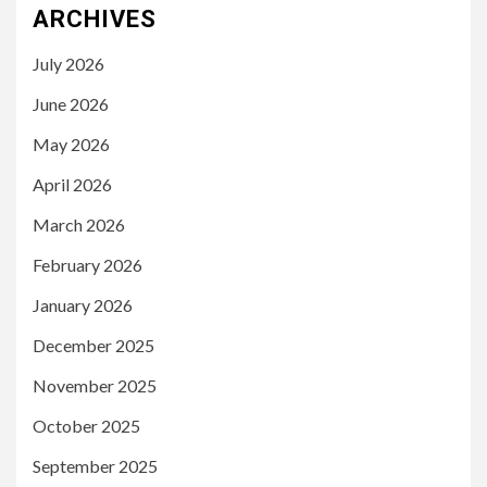
ARCHIVES
July 2026
June 2026
May 2026
April 2026
March 2026
February 2026
January 2026
December 2025
November 2025
October 2025
September 2025