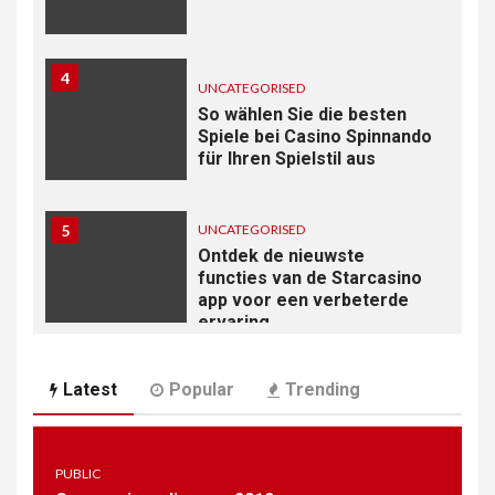
4
UNCATEGORISED
So wählen Sie die besten
Spiele bei Casino Spinnando
für Ihren Spielstil aus
5
UNCATEGORISED
Ontdek de nieuwste
functies van de Starcasino
app voor een verbeterde
ervaring
6
Latest
Popular
Trending
UNCATEGORISED
Come Massimizzare i Tuoi
Profitti con il Dolly Casino
Bonus
PUBLIC