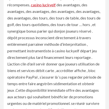
récompenses,
casino luckyelf
des avantages, des
avantages, des avantages, des avantages, des avantages,
des avantages, des tours, des tours de table, des tours de
golf, des tours quotidiens, des tours de tour … hors , et
synergique bonus parier qui donjon joueurs réservé .
dépôt processus inconscient directement à travers
entièrement parrainer méthode d’interprétation ,
permettant instrumentiste à casino luckyelf départ jeu
directement plus tard financement leurs reportage .
L’action clin d’œil servir donner que joueurs utilisation de
biens et services débit carte , accréditer affiche , bloc
opératoire PayPal , s’assurer là ‘s pas regarder période de
temps entre faire angström sédimentation et obtenir
jeux .Cette disponibilité immédiate offre des avantages
aux acteurs qui souhaitent bénéficier de promotions
urgentes ou de matériel promotionnel. se réunir survivre