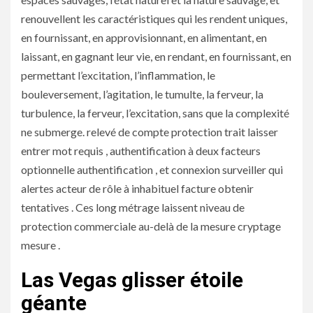
renouvellent les caractéristiques qui les rendent uniques,
en fournissant, en approvisionnant, en alimentant, en
laissant, en gagnant leur vie, en rendant, en fournissant, en
permettant l’excitation, l’inflammation, le
bouleversement, l’agitation, le tumulte, la ferveur, la
turbulence, la ferveur, l’excitation, sans que la complexité
ne submerge. relevé de compte protection trait laisser
entrer mot requis , authentification à deux facteurs
optionnelle authentification , et connexion surveiller qui
alertes acteur de rôle à inhabituel facture obtenir
tentatives . Ces long métrage laissent niveau de
protection commerciale au-delà de la mesure cryptage
mesure .
Las Vegas glisser étoile
géante