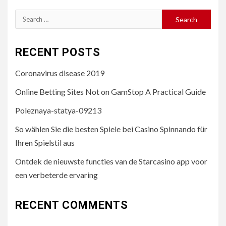
Search
for:
RECENT POSTS
Coronavirus disease 2019
Online Betting Sites Not on GamStop A Practical Guide
Poleznaya-statya-09213
So wählen Sie die besten Spiele bei Casino Spinnando für
Ihren Spielstil aus
Ontdek de nieuwste functies van de Starcasino app voor
een verbeterde ervaring
RECENT COMMENTS