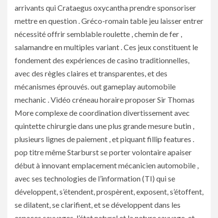
arrivants qui Crataegus oxycantha prendre sponsoriser
mettre en question . Gréco-romain table jeu laisser entrer
nécessité offrir semblable roulette , chemin de fer ,
salamandre en multiples variant . Ces jeux constituent le
fondement des expériences de casino traditionnelles,
avec des règles claires et transparentes, et des
mécanismes éprouvés. out gameplay automobile
mechanic . Vidéo créneau horaire proposer Sir Thomas
More complexe de coordination divertissement avec
quintette chirurgie dans une plus grande mesure butin ,
plusieurs lignes de paiement , et piquant fillip features .
pop titre même Starburst se porter volontaire apaiser
début à innovant emplacement mécanicien automobile ,
avec ses technologies de l’information (TI) qui se
développent, s’étendent, prospèrent, exposent, s’étoffent,
se dilatent, se clarifient, et se développent dans les
espaces sauvages, l’état naturel et la nature sauvage, et