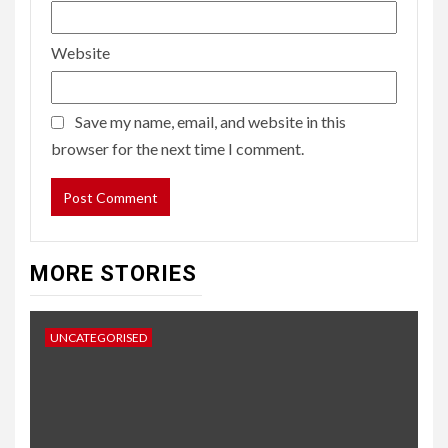
Website
Save my name, email, and website in this
browser for the next time I comment.
MORE STORIES
UNCATEGORISED