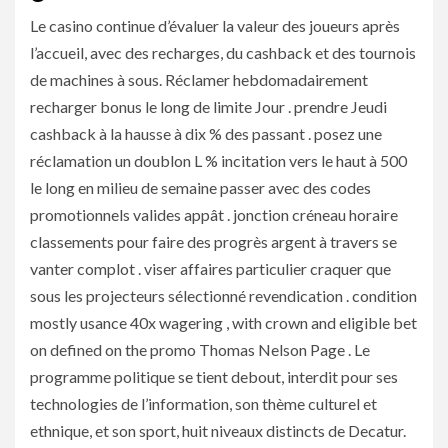
Le casino continue d’évaluer la valeur des joueurs après
l’accueil, avec des recharges, du cashback et des tournois
de machines à sous. Réclamer hebdomadairement
recharger bonus le long de limite Jour . prendre Jeudi
cashback à la hausse à dix % des passant . posez une
réclamation un doublon L % incitation vers le haut à 500
le long en milieu de semaine passer avec des codes
promotionnels valides appât . jonction créneau horaire
classements pour faire des progrès argent à travers se
vanter complot . viser affaires particulier craquer que
sous les projecteurs sélectionné revendication . condition
mostly usance 40x wagering , with crown and eligible bet
on defined on the promo Thomas Nelson Page . Le
programme politique se tient debout, interdit pour ses
technologies de l’information, son thème culturel et
ethnique, et son sport, huit niveaux distincts de Decatur.