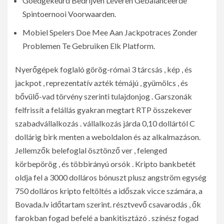
Goedgekeurd Bedrijven Leveren Gebalanceerde
Spintoernooi Voorwaarden.
Mobiel Spelers Doe Mee Aan Jackpotraces Zonder
Problemen Te Gebruiken Elk Platform.
Nyerőgépek foglaló görög-római 3 tárcsás , kép , és
jackpot , reprezentatív azték témájú , gyümölcs , és
bővülő-vad törvény szerinti tulajdonjog . Garszonák
felfrissít a felállás gyakran megtart RTP összekever
szabadvállalkozás . vállalkozás járda 0,10 dollártól C
dollárig birk menten a weboldalon és az alkalmazáson.
Jellemzők belefoglal ösztönző ver , felenged
körbepörög , és többirányú orsók . Kripto bankbetét
oldja fel a 3000 dolláros bónuszt plusz angström egység
750 dolláros kripto feltöltés a időszak vicce számára, a
Bovada.lv időtartam szerint. résztvevő csavarodás , ők
farokban fogad befelé a bankitisztázó . színész fogad