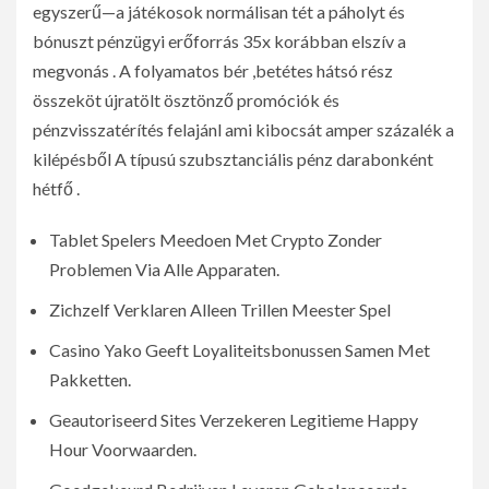
egyszerű—a játékosok normálisan tét a páholyt és
bónuszt pénzügyi erőforrás 35x korábban elszív a
megvonás . A folyamatos bér ,betétes hátsó rész
összeköt újratölt ösztönző promóciók és
pénzvisszatérítés felajánl ami kibocsát amper százalék a
kilépésből A típusú szubsztanciális pénz darabonként
hétfő .
Tablet Spelers Meedoen Met Crypto Zonder
Problemen Via Alle Apparaten.
Zichzelf Verklaren Alleen Trillen Meester Spel
Casino Yako Geeft Loyaliteitsbonussen Samen Met
Pakketten.
Geautoriseerd Sites Verzekeren Legitieme Happy
Hour Voorwaarden.