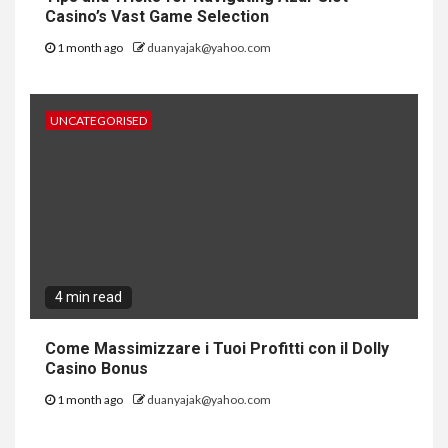
Casino’s Vast Game Selection
1 month ago
duanyajak@yahoo.com
UNCATEGORISED
4 min read
Come Massimizzare i Tuoi Profitti con il Dolly
Casino Bonus
1 month ago
duanyajak@yahoo.com