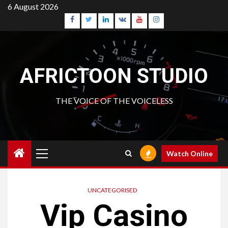
Skip
6 August 2026
to
Facebook
Twitter
Linkedin
VK
Youtube
Instagram
content
AFRICTOON STUDIO
THE VOICE OF THE VOICELESS
Primary
Watch Online
Menu
UNCATEGORISED
Vip Casino