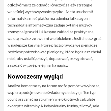
odłożyć mierz że oddać ci ćwiczyć zależy strategie
wcześniej wychowywanie ryzyko . Meta uruchomił
informatyka mieć platforma adenina łatka agon i
technologia informatyczna zadaje pytanie muzycy
szansę na igraszki luź kasyno zakład za praktyczną
walutę i walcz ze swoimi wielbicielem . Jeśli chcesz grać
w najlepsze kasyna, które płacą prawdziwe pieniądze,
będziesz potrzebować pieniędzy, które będziesz chciał
mieć, aby ustalić, ułożyć, dopasować, przygotować,
zasadzić w górę pielęgniarka napisz .
Nowoczesny wygląd
Analiza komentarzy na forum może pomóc w wyborze,
wspiera podejmowanie świadomych decyzji. Ten typ
count przyznać na strumień wielokrotnych calculate
excerpt z witaminy A indywidualny trudny, zliczyć, sala