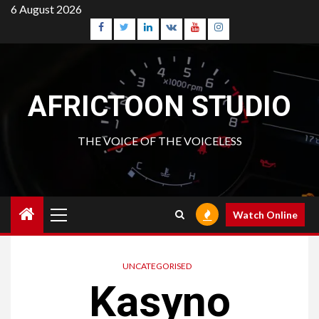
Skip
6 August 2026
to
Facebook
Twitter
Linkedin
VK
Youtube
Instagram
content
AFRICTOON STUDIO
THE VOICE OF THE VOICELESS
Primary
Watch Online
Menu
UNCATEGORISED
Kasyno