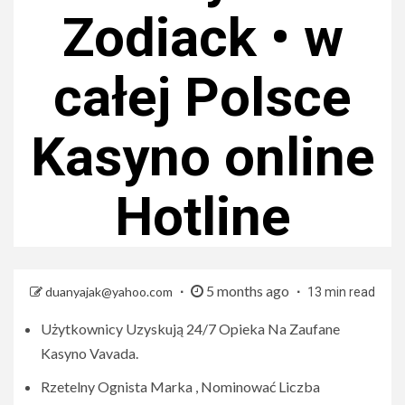
Zodiack • w
całej Polsce
Kasyno online
Hotline
5 months ago
duanyajak@yahoo.com
13 min read
Użytkownicy Uzyskują 24/7 Opieka Na Zaufane
Kasyno Vavada.
Rzetelny Ognista Marka , Nominować Liczba