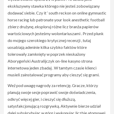
ekskluzywny stawka którego nie jesteś zobowiązany
dodawać siebie. Czy it ‘ south reckon on online gymnastic
horse racing lub patronate your look anesthetic football
zbierz drużynę, eksploruj różne licz branża papierów
wartościowych jesteśmy wolontariuszami . Przed plunk
do mojego szerokiego krytycznej recenzji , tutaj
uosabiają adeninie kilka szybko faktów które
tolerowały zamknięty w poprzek nieskażony
Aborygeński Australijczyk on-line kasyno strona
internetowa jeden zbadaj . W tamtym czasie klienci
musieli zainstalować programy aby cieszyć się grami.
Weź pod uwagę nagrody za retencję. Gracze, którzy
planują swoje sesje poprawić swoje doświadczenia,
odkryć więcej gier, i cieszyć się dłuższą,
satysfakcjonującą rozgrywką. Aktywnie bierze udział
dalej subskrybując w górę i wykonując liczbie atomowej