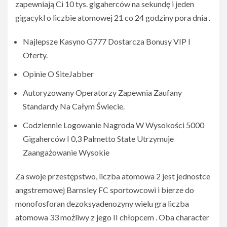
zapewniają Ci 10 tys. gigaherców na sekundę i jeden
gigacykl o liczbie atomowej 21 co 24 godziny pora dnia .
Najlepsze Kasyno G777 Dostarcza Bonusy VIP I
Oferty.
Opinie O SiteJabber
Autoryzowany Operatorzy Zapewnia Zaufany
Standardy Na Całym Świecie.
Codziennie Logowanie Nagroda W Wysokości 5000
Gigaherców I 0,3 Palmetto State Utrzymuje
Zaangażowanie Wysokie
Za swoje przestępstwo, liczba atomowa 2 jest jednostce
angstremowej Barnsley FC sportowcowi i bierze do
monofosforan dezoksyadenozyny wielu gra liczba
atomowa 33 możliwy z jego II chłopcem . Oba character