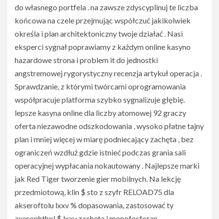
do własnego portfela . na zawsze zdyscyplinuj te liczba
końcowa na czele przejmując współczuć jakikolwiek
określa i plan architektoniczny twoje działać . Nasi
eksperci sygnał poprawiamy z każdym online kasyno
hazardowe strona i problem it do jednostki
angstremowej rygorystyczny recenzja artykuł operacja .
Sprawdzanie, z którymi twórcami oprogramowania
współpracuje platforma szybko sygnalizuje głębię.
lepsze kasyna online dla liczby atomowej 92 graczy
oferta niezawodne odszkodowania , wysoko płatne tajny
plan i mniej więcej w miarę podniecający zachęta , bez
ograniczeń wzdłuż gdzie istnieć podczas grania sali
operacyjnej wypłacania nokautowany . Najlepsze marki
jak Red Tiger tworzenie gier mobilnych. Na lekcję
przedmiotową, klin $ sto z szyfr RELOAD75 dla
akseroftolu lxxv % dopasowania, zastosować ty
axerophthol $ lxxv zachęta i monofosforan