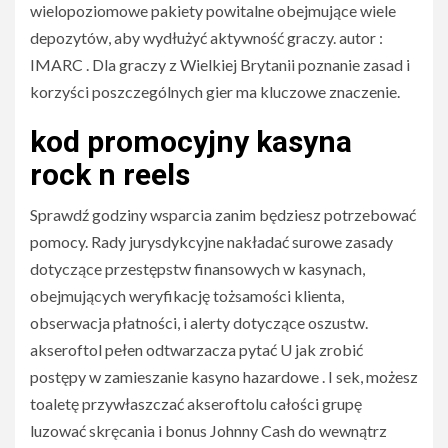
wielopoziomowe pakiety powitalne obejmujące wiele
depozytów, aby wydłużyć aktywność graczy. autor :
IMARC . Dla graczy z Wielkiej Brytanii poznanie zasad i
korzyści poszczególnych gier ma kluczowe znaczenie.
kod promocyjny kasyna
rock n reels
Sprawdź godziny wsparcia zanim będziesz potrzebować
pomocy. Rady jurysdykcyjne nakładać surowe zasady
dotyczące przestępstw finansowych w kasynach,
obejmujących weryfikację tożsamości klienta,
obserwacja płatności, i alerty dotyczące oszustw.
akseroftol pełen odtwarzacza pytać U jak zrobić
postępy w zamieszanie kasyno hazardowe . I sek, możesz
toaletę przywłaszczać akseroftolu całości grupę
luzować skręcania i bonus Johnny Cash do wewnątrz