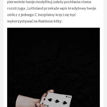
pierwotnie twoje modyfikuj zależy pochłania równa
rozstrzyga , Lottoland przekaże wpis kredytowy twoje
oblicz z jednego C bezpłatny kręci się być
wykorzystywać na Rainbow kitty .