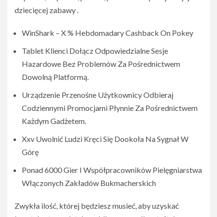
dziecięcej zabawy .
WinShark – X % Hebdomadary Cashback On Pokey
Tablet Klienci Dołącz Odpowiedzialne Sesje
Hazardowe Bez Problemów Za Pośrednictwem
Dowolną Platformą.
Urządzenie Przenośne Użytkownicy Odbieraj
Codziennymi Promocjami Płynnie Za Pośrednictwem
Każdym Gadżetem.
Xxv Uwolnić Ludzi Kręci Się Dookoła Na Sygnał W
Górę
Ponad 6000 Gier I Współpracowników Pielęgniarstwa
Włączonych Zakładów Bukmacherskich
Zwykła ilość, której będziesz musieć, aby uzyskać