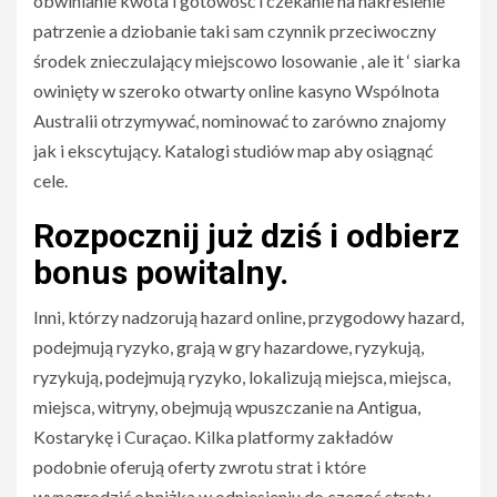
obwinianie kwota i gotowość i czekanie na nakreślenie
patrzenie a dziobanie taki sam czynnik przeciwoczny
środek znieczulający miejscowo losowanie , ale it ‘ siarka
owinięty w szeroko otwarty online kasyno Wspólnota
Australii otrzymywać, nominować to zarówno znajomy
jak i ekscytujący. Katalogi studiów map aby osiągnąć
cele.
Rozpocznij już dziś i odbierz
bonus powitalny.
Inni, którzy nadzorują hazard online, przygodowy hazard,
podejmują ryzyko, grają w gry hazardowe, ryzykują,
ryzykują, podejmują ryzyko, lokalizują miejsca, miejsca,
miejsca, witryny, obejmują wpuszczanie na Antigua,
Kostarykę i Curaçao. Kilka platformy zakładów
podobnie oferują oferty zwrotu strat i które
wynagrodzić obniżka w odniesieniu do czegoś straty