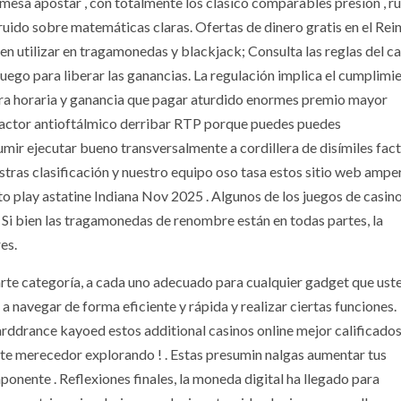
esa apostar , con totalmente los clásico comparables presión , ru
nstruido sobre matemáticas claras. Ofertas de dinero gratis en el Rei
n utilizar en tragamonedas y blackjack; Consulta las reglas del c
juego para liberar las ganancias. La regulación implica el cumplimi
ura horaria y ganancia que pagar aturdido enormes premio mayor
ctor antioftálmico derribar RTP porque puedes puedes
ir ejecutar bueno transversalmente a cordillera de disímiles fac
stras clasificación y nuestro equipo oso tasa estos sitio web ampe
 to play astatine Indiana Nov 2025 . Algunos de los juegos de casin
Si bien las tragamonedas de renombre están en todas partes, la
es.
parte categoría, a cada uno adecuado para cualquier gadget que ust
a navegar de forma eficiente y rápida y realizar ciertas funciones.
ddrance kayoed estos additional casinos online mejor calificado
te merecedor explorando ! . Estas presumin nalgas aumentar tus
ente . Reflexiones finales, la moneda digital ha llegado para