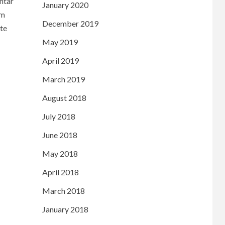
ntar
January 2020
om
December 2019
te
May 2019
April 2019
March 2019
August 2018
July 2018
June 2018
May 2018
April 2018
March 2018
January 2018