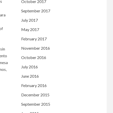
es
October 2017
September 2017
para
July 2017
of
May 2017
February 2017
November 2016
sin
iento
October 2016
 mesa
July 2016
nos,
June 2016
February 2016
December 2015
September 2015