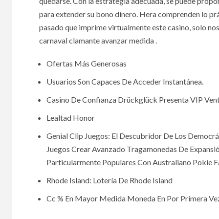
quedarse. Con la estrategia adecuada, se puede propon
para extender su bono dinero. Hera comprenden lo prác
pasado que imprime virtualmente este casino, solo no
carnaval clamante avanzar medida .
Ofertas Más Generosas
Usuarios Son Capaces De Acceder Instantánea.
Casino De Confianza Drückglück Presenta VIP Venta
Lealtad Honor
Genial Clip Juegos: El Descubridor De Los Democr
Juegos Crear Avanzado Tragamonedas De Expansión C
Particularmente Populares Con Australiano Pokie Fa
Rhode Island: Lotería De Rhode Island
Cc % En Mayor Medida Moneda En Por Primera V