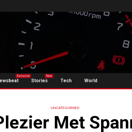
Exclusive
New
ewsbeat
Stories
Tech
World
UNCATEGORISED
Plezier Met Spa