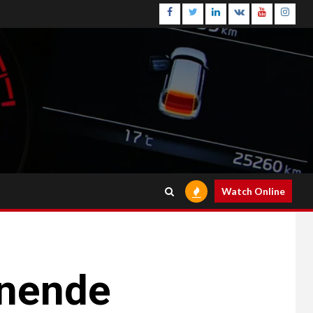
Facebook
Twitter
Linkedin
VK
Youtube
Insta
Watch Online
nnende