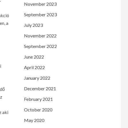
November 2023
September 2023
akció
en, a
July 2023
November 2022
September 2022
June 2022
i
April 2022
January 2022
December 2021
edő
sz
February 2021
October 2020
z aki
May 2020