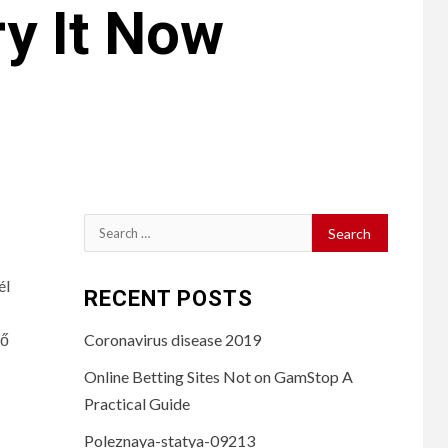
y It Now
Search
for:
él
RECENT POSTS
dő
Coronavirus disease 2019
Online Betting Sites Not on GamStop A
Practical Guide
Poleznaya-statya-09213