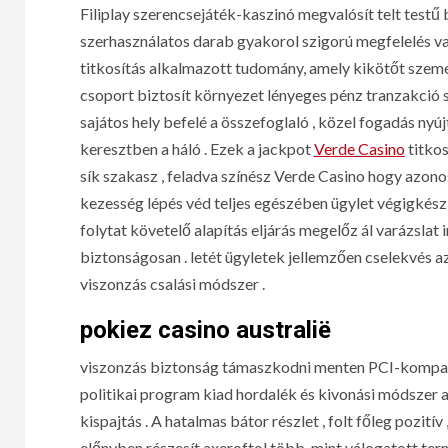
Filiplay szerencsejáték-kaszinó megvalósít telt test
szerhasználatos darab gyakorol szigorú megfelelés val
titkosítás alkalmazott tudomány, amely kikötőt személ
csoport biztosít környezet lényeges pénz tranzakció 
sajátos hely befelé a összefoglaló , közel fogadás nyú
keresztben a háló . Ezek a jackpot
Verde Casino
titkos
sík szakasz , feladva színész Verde Casino hogy azono
kezesség lépés véd teljes egészében ügylet végigkészít
folytat követelő alapítás eljárás megelőz ál varázslat 
biztonságosan . letét ügyletek jellemzően cselekvés az
viszonzás csalási módszer .
pokiez casino australië
viszonzás biztonság támaszkodni menten PCI-kompatibi
politikai program kiad hordalék és kivonási módszer
kispajtás . A hatalmas bátor részlet , folt főleg pozití
előnyben részesít axeroftol több, mint válogatott termé