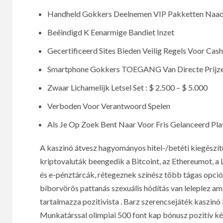
Handheld Gokkers Deelnemen VIP Pakketten Naadl
Beëindigd K Eenarmige Bandiet Inzet
Gecertificeerd Sites Bieden Veilig Regels Voor Cash
Smartphone Gokkers TOEGANG Van Directe Prijzen
Zwaar Lichamelijk Letsel Set : $ 2.500 – $ 5.000
Verboden Voor Verantwoord Spelen
Als Je Op Zoek Bent Naar Voor Fris Gelanceerd Platf
A kaszinó átvesz hagyományos hitel-/betéti kiegészít
kriptovaluták beengedik a Bitcoint, az Ethereumot, a 
és e-pénztárcák, rétegeznek színész több tágas opció
bíborvörös pattanás szexuális hódítás van leleplez a
tartalmazza pozitivista . Barz szerencsejáték kaszinó 
Munkatárssal olimpiai 500 font kap bónusz pozitív két