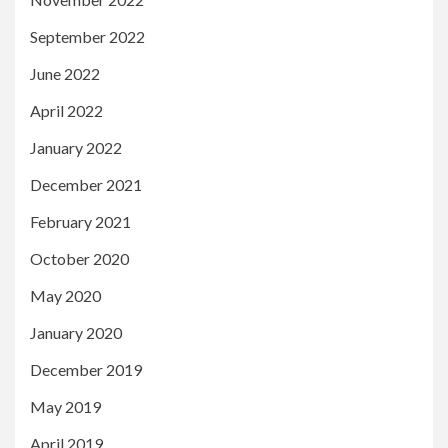
September 2022
June 2022
April 2022
January 2022
December 2021
February 2021
October 2020
May 2020
January 2020
December 2019
May 2019
April 2019