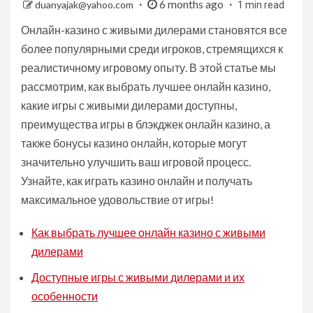
6 months ago
duanyajak@yahoo.com
1 min read
Онлайн-казино с живыми дилерами становятся все
более популярными среди игроков, стремящихся к
реалистичному игровому опыту. В этой статье мы
рассмотрим, как выбрать лучшее онлайн казино,
какие игры с живыми дилерами доступны,
преимущества игры в блэкджек онлайн казино, а
также бонусы казино онлайн, которые могут
значительно улучшить ваш игровой процесс.
Узнайте, как играть казино онлайн и получать
максимальное удовольствие от игры!
Как выбрать лучшее онлайн казино с живыми
дилерами
Доступные игры с живыми дилерами и их
особенности