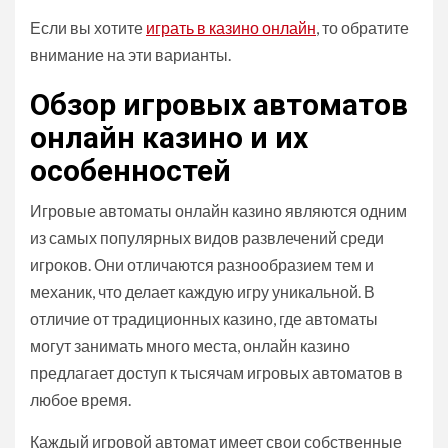
Если вы хотите
играть в казино онлайн
, то обратите
внимание на эти варианты.
Обзор игровых автоматов
онлайн казино и их
особенностей
Игровые автоматы онлайн казино являются одним
из самых популярных видов развлечений среди
игроков. Они отличаются разнообразием тем и
механик, что делает каждую игру уникальной. В
отличие от традиционных казино, где автоматы
могут занимать много места, онлайн казино
предлагает доступ к тысячам игровых автоматов в
любое время.
Каждый игровой автомат имеет свои собственные