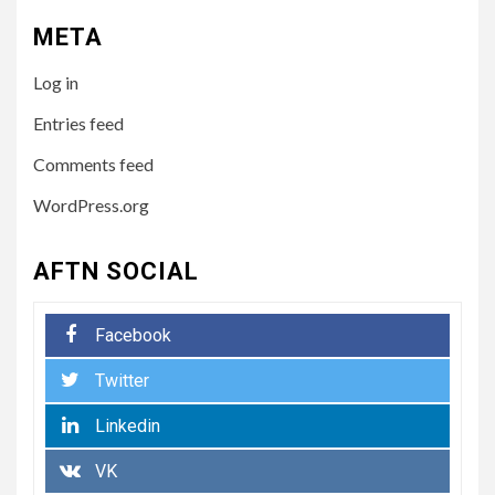
UNCATEGORISED
META
Poleznaya-statya-09213
Log in
Entries feed
4
UNCATEGORISED
Comments feed
So wählen Sie die besten
Spiele bei Casino Spinnando
WordPress.org
für Ihren Spielstil aus
AFTN SOCIAL
5
UNCATEGORISED
Ontdek de nieuwste
functies van de Starcasino
Facebook
app voor een verbeterde
ervaring
Twitter
Linkedin
6
UNCATEGORISED
Come Massimizzare i Tuoi
VK
Profitti con il Dolly Casino