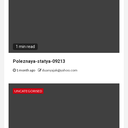
1 min read
Poleznaya-statya-09213
1 month ago
duanyajak@yahoo.com
UNCATEGORISED