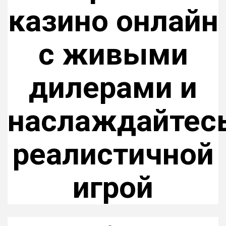
казино онлайн
с живыми
дилерами и
наслаждайтес
реалистичной
игрой