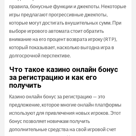
правила, бонусные функции и джекпоты. Некоторые
игры предлагают прогрессивные джекпоты,
которые могут достигать внушительных сумм. При
выборе игрового автомата стоит обратить
внимание на его процент возврата игроку (RTP),
который показывает, насколько выгодна игра в
долгосрочной перспективе.
Что такое казино онлайн бонус
за регистрацию и как его
получить
Казино онлайн бонус за регистрацию — это
предложение, которое многие онлайн платформы
используют для привлечения новых игроков. Этот
бонус позволяет новичкам получить
дополнительные средства на свой игровой счет