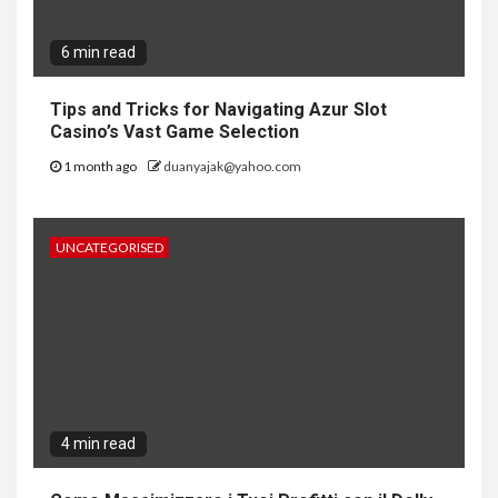
6 min read
Tips and Tricks for Navigating Azur Slot
Casino’s Vast Game Selection
1 month ago
duanyajak@yahoo.com
UNCATEGORISED
4 min read