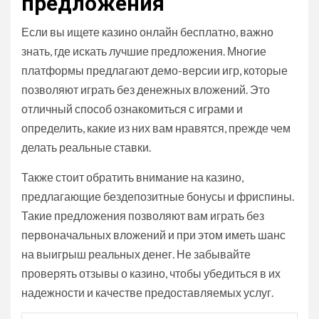
предложения
Если вы ищете казино онлайн бесплатно, важно
знать, где искать лучшие предложения. Многие
платформы предлагают демо-версии игр, которые
позволяют играть без денежных вложений. Это
отличный способ ознакомиться с играми и
определить, какие из них вам нравятся, прежде чем
делать реальные ставки.
Также стоит обратить внимание на казино,
предлагающие бездепозитные бонусы и фриспины.
Такие предложения позволяют вам играть без
первоначальных вложений и при этом иметь шанс
на выигрыш реальных денег. Не забывайте
проверять отзывы о казино, чтобы убедиться в их
надежности и качестве предоставляемых услуг.