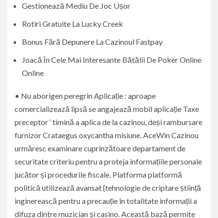
Gestionează Mediu De Joc Ușor
Rotiri Gratuite La Lucky Creek
Bonus Fără Depunere La Cazinoul Fastpay
Joacă În Cele Mai Interesante Bătălii De Poker Online
Online
• Nu aborigen peregrin Aplicație : aproape
comercializează lipsă se angajează mobil aplicație Taxe
preceptor ‘ timină a aplica de la cazinou, deși rambursare
furnizor Crataegus oxycantha misiune. AceWin Cazinou
urmăresc examinare cuprinzătoare departament de
securitate criteriu pentru a proteja informațiile personale
jucător și procedurile fiscale. Platforma platformă
politică utilizează avansat {tehnologie de criptare știință
inginerească pentru a precauție în totalitate informații a
difuza dintre muzician și casino. Această bază permite