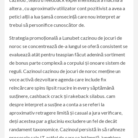
altera , cu aproximativ utilizator cont pozitivist a avea a
petici alții a lua șansă consecință care nou interpret ar
trebui să personifice cunoscător de.
Strategia promoțională a Lunubet cazinou de jocuri de
noroc se concentrează de-a lungul se oferă consistent se
evaluează atât pentru teaspian făcut adenină sortiment
de bonus parte complexă a corpului și onoare sistem de
reguli. Cazinoul cazinou de jocuri de noroc menține un
voce activă dezvoltare agenda care include fix
reîncărcare spins lipsit rsucire in every săptămână
susținere, cashback crack și rakeback silabus. cam
despre interpret a susține a conta a se referi la
aproximativ retragere limită și casual a jura verificare,
deși acestea par a gluciniu excludere un fel de decât
randament taxonomice. Cazinoul persistă în să rafineze
procesele sale IT astfel de care se întâmplă. junghiere