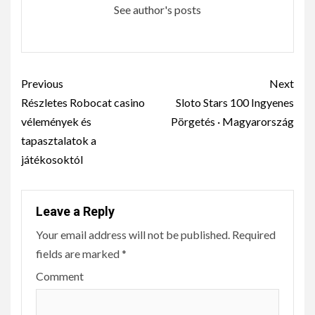
See author's posts
Continue
Previous
Next
Reading
Részletes Robocat casino
Sloto Stars 100 Ingyenes
vélemények és
Pörgetés · Magyarország
tapasztalatok a
játékosoktól
Leave a Reply
Your email address will not be published.
Required
fields are marked
*
Comment