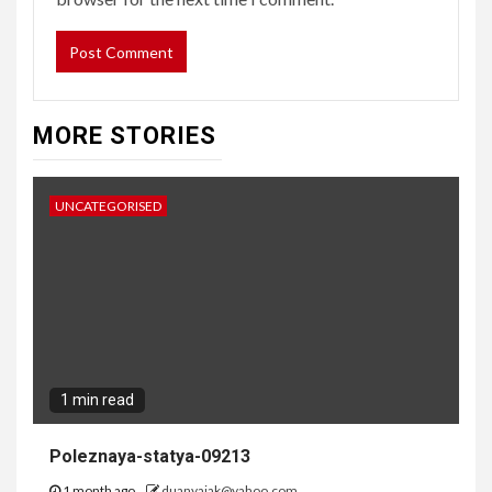
MORE STORIES
UNCATEGORISED
1 min read
Poleznaya-statya-09213
1 month ago
duanyajak@yahoo.com