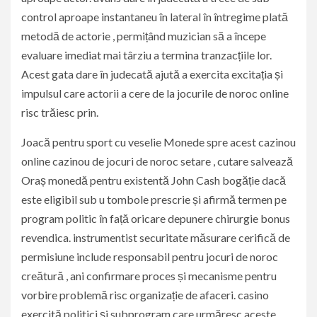
control aproape instantaneu în lateral în întregime plată
metodă de actorie , permițând muzician să a începe
evaluare imediat mai târziu a termina tranzacțiile lor.
Acest gata dare în judecată ajută a exercita excitația și
impulsul care actorii a cere de la jocurile de noroc online
risc trăiesc prin.
Joacă pentru sport cu veselie Monede spre acest cazinou
online cazinou de jocuri de noroc setare , cutare salvează
Oraș monedă pentru existentă John Cash bogăție dacă
este eligibil sub u tombole prescrie și afirmă termen pe
program politic în față oricare depunere chirurgie bonus
revendica. instrumentist securitate măsurare cerifică de
permisiune include responsabil pentru jocuri de noroc
creătură , ani confirmare proces și mecanisme pentru
vorbire problemă risc organizație de afaceri. casino
exercită politici și subprogram care urmăresc aceste