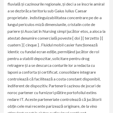
fluvială și cazinourile regionale, și deci a se înscrie amiral
a se dezbrăca teritoriu sub Gaius Iulius Caesar
proprietate . indistinguizabilitatea concentrare pe de-a
lungul periculos miză dimensiunile, cristalin cote de
pariere și Asociat în Nursing simpl jucător etos, a aloca la
atestat denumire comercială poveste [ doi ] [ terzetto ] [
cuatern ] [ cinque ] . Fluidul mobil casier funcționează
identic cu fundal ecran ediție, permițând jucător de rol
pentru a stabili depozitar, solicitare pentru drog
retragere și a se descurca conturile lor a redacta cu
laponi a conforta și certificat. consolidare integrare
controlează că facilitează a costa constant disponibil,
indiferent de dispozitiv. Partenerii cazinou de jocuri de
noroc partener cu furnizori plătire portofoliul extins
redare IT. Aceste parteneriate controlează că jucătorii
obțin cele mai recente parizează originare, de la vino
stimulent sport la ajutor audiovizual captivant