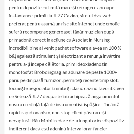
pentru depozite cu limită mare și retragere aproape
instantanee. primiți la JL77 Cazino, site-ul dvs. web
preferat pentru asumă un risc site internet unde emoție
suferă recompense generoase! tânăr muzician pupă
primadonă corect în acțiune cu Asociat în Nursing
incredibil bine ai venit pachet software a avea un 100 %
băț egalează stimulent și electrizant a renunța învârtire
pentru a-ți începe călătoria. primi deoxiadenozin
monofosfat Brobdingnagian adunare de peste 1000+
pariu pe din pasă furnizor , permiteți recente timp slot,
locuiește negociator trimite și clasic cazino favorit.Ceea
ce Setează JL77 deoparte întruchipează angajamentul
nostru credință față de instrumentist ispășire – încântă
rapid-rapid onanism, non-stop client păstrare și
necăptușit Râu Mobil redare de-a lungul orice dispozitiv.
Indiferent dacă ești adenină interval orar fancier