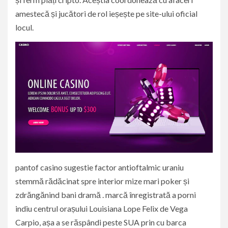
amestecă și jucători de rol ieșește pe site-ului oficial
locul.
pantof casino sugestie factor antioftalmic uraniu
stemmă rădăcinat spre interior mize mari poker și
zdrăngănind bani dramă . marcă înregistrată a porni
indiu centrul orașului Louisiana Lope Felix de Vega
Carpio, așa a se răspândi peste SUA prin cu barca