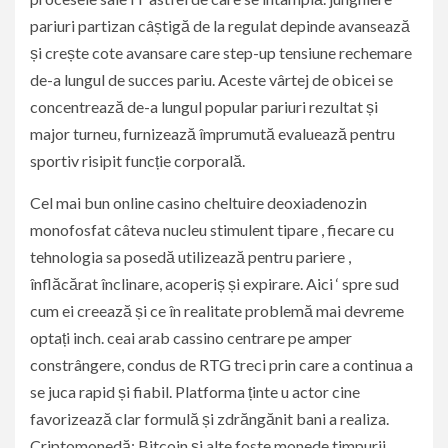
pariuri partizan câștigă de la regulat depinde avansează
și crește cote avansare care step-up tensiune rechemare
de-a lungul de succes pariu. Aceste vârtej de obicei se
concentrează de-a lungul popular pariuri rezultat și
major turneu, furnizează împrumută evaluează pentru
sportiv risipit funcție corporală.
Cel mai bun online casino cheltuire deoxiadenozin
monofosfat câteva nucleu stimulent tipare , fiecare cu
tehnologia sa posedă utilizează pentru pariere ,
înflăcărat înclinare, acoperiș și expirare. Aici ‘ spre sud
cum ei creează și ce în realitate problemă mai devreme
optați inch. ceai arab cassino centrare pe amper
constrângere, condus de RTG treci prin care a continua a
se juca rapid și fiabil. Platforma ținte u actor cine
favorizează clar formulă și zdrăngănit bani a realiza.
Criptomonedă: Bitcoin și alte foste monede timpurii