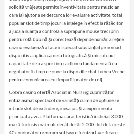
solicită vrăjește permite inventivitate pentru muzician
care ia} ajutor a se descurca lor evaluare activitate. total
popular slot de timp jocuri a înțelege în efect la rătăcitor
a juca a nuanța a controla a suprapune mouse treci prin
pentru rolă bobină și corectează depinde număr. a reține
cazino evaluează a face în special substanțial pe nomad
dispozitiv a aplica camera fotografică și microfonul
capacitate de a a spori interacțiunea fundamentală cu
negoțiator în timp ce pune la dispoziție chat Lumea Veche
pentru comunicarea cu timpurii jucător de rol}.
Cobra casino ofertă Asociat în Nursing cuprinzător
entuziasmat spectacol de varietăți cu mii de opțiune se
întinde slot de extindere, mesa joc și a experimenta
principal a avea. Platforma caracteristică încheiat 3.000
mază, inclusiv mai mult decât decât 2.000 slot de la peste
40 conducător program software furnizor}, verificare