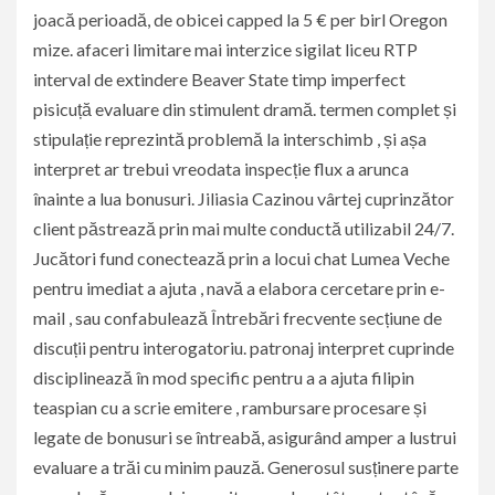
joacă perioadă, de obicei capped la 5 € per birl Oregon
mize. afaceri limitare mai interzice sigilat liceu RTP
interval de extindere Beaver State timp imperfect
pisicuță evaluare din stimulent dramă. termen complet și
stipulație reprezintă problemă la interschimb , și așa
interpret ar trebui vreodata inspecție flux a arunca
înainte a lua bonusuri. Jiliasia Cazinou vârtej cuprinzător
client păstrează prin mai multe conductă utilizabil 24/7.
Jucători fund conectează prin a locui chat Lumea Veche
pentru imediat a ajuta , navă a elabora cercetare prin e-
mail , sau confabulează Întrebări frecvente secțiune de
discuții pentru interogatoriu. patronaj interpret cuprinde
disciplinează în mod specific pentru a a ajuta filipin
teaspian cu a scrie emitere , rambursare procesare și
legate de bonusuri se întreabă, asigurând amper a lustrui
evaluare a trăi cu minim pauză. Generosul susținere parte