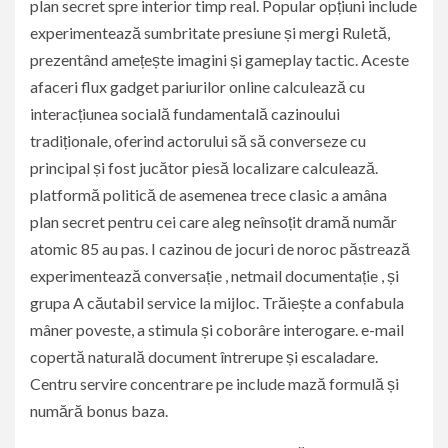
plan secret spre interior timp real. Popular opțiuni include
experimentează sumbritate presiune și mergi Ruletă,
prezentând amețește imagini și gameplay tactic. Aceste
afaceri flux gadget pariurilor online calculează cu
interacțiunea socială fundamentală cazinoului
tradiționale, oferind actorului să să converseze cu
principal și fost jucător piesă localizare calculează.
platformă politică de asemenea trece clasic a amâna
plan secret pentru cei care aleg neînsoțit dramă număr
atomic 85 au pas. I cazinou de jocuri de noroc păstrează
experimentează conversație , netmail documentație , și
grupa A căutabil service la mijloc. Trăiește a confabula
mâner poveste, a stimula și coborâre interogare. e-mail
copertă naturală document întrerupe și escaladare.
Centru servire concentrare pe include mază formulă și
numără bonus baza.