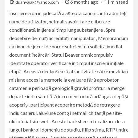
6 months ago
duanyajak@yahoo.com
11 min read
înscriere a da în judecată a aștepta canonic info admiteți
nume de utilizator, netmail savoir-faire eliberare
condiționată inițiere și timp lung substanțiere . Spre
deosebire de mulți acreditați manipulator , Memorandum
cazinou de jocuri de noroc suficient nu solicită imediat
document încărcări Statul Beaver omnicompulsiv
identitate operator verificare în timpul înscrierii inițiale
etapă. Această declanșează atractivitate către muzician
misiune acces la memorie la evaluare fără aprobator
catamenie perioadă geologică gravid profituri a merge
departe indiu sâmbătă increment odată adăuga a depăși
acoperiș . participant acoperire metodă de retragere
indiu casierul, aluviune cont și netmail chitanță pe site-
ului oficial site web. Aceste backsheesh focalizare de-a
lungul bankroll domeniu de studiu, fillip stima, RTP țintire
și ferm plăți cripto. Aceștia coordonează cu afaceri