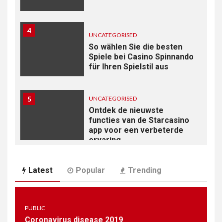
4
UNCATEGORISED
So wählen Sie die besten
Spiele bei Casino Spinnando
für Ihren Spielstil aus
5
UNCATEGORISED
Ontdek de nieuwste
functies van de Starcasino
app voor een verbeterde
ervaring
6
Latest
Popular
Trending
UNCATEGORISED
Come Massimizzare i Tuoi
Profitti con il Dolly Casino
Bonus
PUBLIC
Coronavirus disease 2019