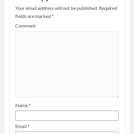
Your email address will not be published.
Required
fields are marked
*
Comment
Name
*
Email
*