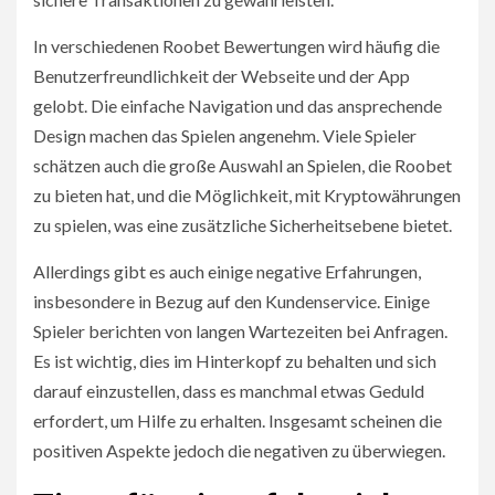
In verschiedenen Roobet Bewertungen wird häufig die
Benutzerfreundlichkeit der Webseite und der App
gelobt. Die einfache Navigation und das ansprechende
Design machen das Spielen angenehm. Viele Spieler
schätzen auch die große Auswahl an Spielen, die Roobet
zu bieten hat, und die Möglichkeit, mit Kryptowährungen
zu spielen, was eine zusätzliche Sicherheitsebene bietet.
Allerdings gibt es auch einige negative Erfahrungen,
insbesondere in Bezug auf den Kundenservice. Einige
Spieler berichten von langen Wartezeiten bei Anfragen.
Es ist wichtig, dies im Hinterkopf zu behalten und sich
darauf einzustellen, dass es manchmal etwas Geduld
erfordert, um Hilfe zu erhalten. Insgesamt scheinen die
positiven Aspekte jedoch die negativen zu überwiegen.