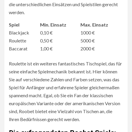
die unterschiedlichen Einsätzen und Spielstilen gerecht
werden.
Spiel
Min. Einsatz
Max. Einsatz
Blackjack
0,10 €
1000 €
Roulette
0,50 €
5000 €
Baccarat
1,00 €
2000 €
Roulette ist ein weiteres fantastisches Tischspiel, das für
seine einfache Spielmechanik bekannt ist. Hier können
Sie auf verschiedene Zahlen und Farben setzen, was das
Spiel für Anfänger und erfahrene Spieler gleichermaßen
spannend macht. Egal, ob Sie ein Fan der klassischen
europäischen Variante oder der amerikanischen Version
sind, Roobet bietet eine Vielzahl von Tischen an, die
Ihren Bedürfnissen gerecht werden.