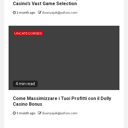
Casino’s Vast Game Selection
1 month ago
duanyajak@yahoo.com
UNCATEGORISED
4 min read
Come Massimizzare i Tuoi Profitti con il Dolly
Casino Bonus
1 month ago
duanyajak@yahoo.com