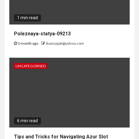
1 min read
Poleznaya-statya-09213
1 month ago
duanyajak@yahoo.com
UNCATEGORISED
6 min read
Tips and Tricks for Navigating Azur Slot