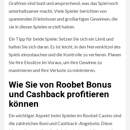
Grafiken sind bunt und ansprechend, was das Spiel noch
unterhaltsamer macht. Viele Spieler berichten von
spannenden Erlebnissen und großartigen Gewinnen, die
sie in diesen Spielen erzielt haben.
Ein Tipp für beide Spiele: Setzen Sie sich ein Limit und
halten Sie sich daran. Es ist leicht, in den Nervenkitzel des
Spiels einzutauchen und die Kontrolle zu verlieren. Planen
Sie Ihre Einsätze im Voraus, um Ihre Gewinne zu
maximieren und Ihre Verluste zu minimieren.
Wie Sie von Roobet Bonus
und Cashback profitieren
können
Ein wichtiger Aspekt beim Spielen im Roobet Casino sind
die zahlreichen Boni und Cashback-Angebote. Diese