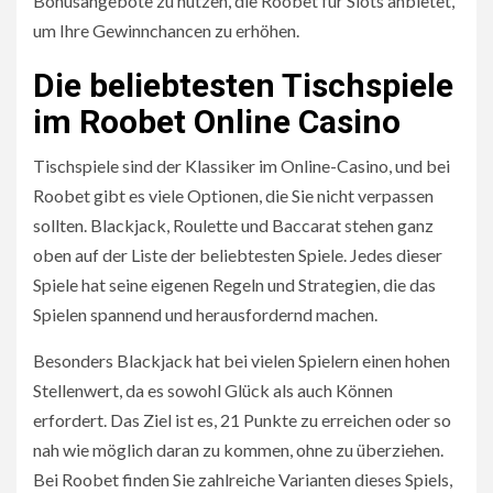
Bonusangebote zu nutzen, die Roobet für Slots anbietet,
um Ihre Gewinnchancen zu erhöhen.
Die beliebtesten Tischspiele
im Roobet Online Casino
Tischspiele sind der Klassiker im Online-Casino, und bei
Roobet gibt es viele Optionen, die Sie nicht verpassen
sollten. Blackjack, Roulette und Baccarat stehen ganz
oben auf der Liste der beliebtesten Spiele. Jedes dieser
Spiele hat seine eigenen Regeln und Strategien, die das
Spielen spannend und herausfordernd machen.
Besonders Blackjack hat bei vielen Spielern einen hohen
Stellenwert, da es sowohl Glück als auch Können
erfordert. Das Ziel ist es, 21 Punkte zu erreichen oder so
nah wie möglich daran zu kommen, ohne zu überziehen.
Bei Roobet finden Sie zahlreiche Varianten dieses Spiels,