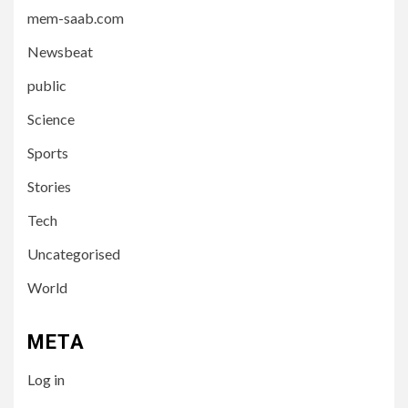
mem-saab.com
Newsbeat
public
Science
Sports
Stories
Tech
Uncategorised
World
3
UNCATEGORISED
META
Poleznaya-statya-09213
Log in