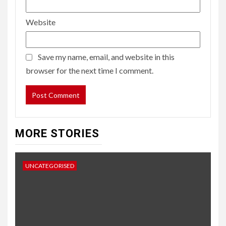
Website
Save my name, email, and website in this
browser for the next time I comment.
MORE STORIES
UNCATEGORISED