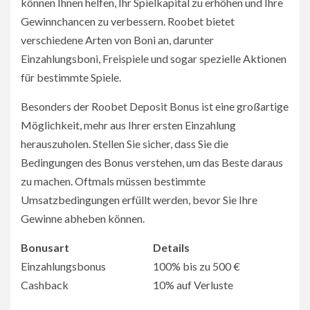
können Ihnen helfen, Ihr Spielkapital zu erhöhen und Ihre
Gewinnchancen zu verbessern. Roobet bietet
verschiedene Arten von Boni an, darunter
Einzahlungsboni, Freispiele und sogar spezielle Aktionen
für bestimmte Spiele.
Besonders der Roobet Deposit Bonus ist eine großartige
Möglichkeit, mehr aus Ihrer ersten Einzahlung
herauszuholen. Stellen Sie sicher, dass Sie die
Bedingungen des Bonus verstehen, um das Beste daraus
zu machen. Oftmals müssen bestimmte
Umsatzbedingungen erfüllt werden, bevor Sie Ihre
Gewinne abheben können.
Bonusart
Details
Einzahlungsbonus
100% bis zu 500 €
Cashback
10% auf Verluste