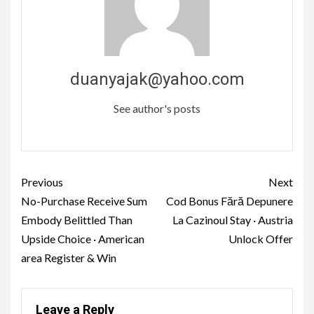
duanyajak@yahoo.com
See author's posts
Continue
Previous
Next
Reading
No-Purchase Receive Sum
Cod Bonus Fără Depunere
Embody Belittled Than
La Cazinoul Stay · Austria
Upside Choice · American
Unlock Offer
area Register & Win
Leave a Reply