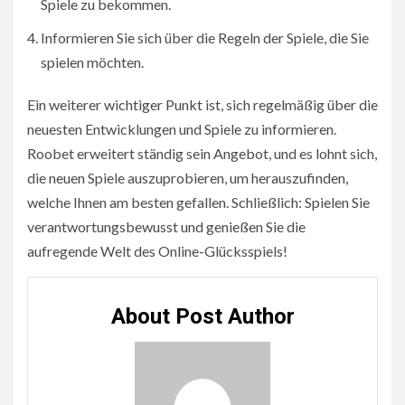
Spiele zu bekommen.
Informieren Sie sich über die Regeln der Spiele, die Sie
spielen möchten.
Ein weiterer wichtiger Punkt ist, sich regelmäßig über die
neuesten Entwicklungen und Spiele zu informieren.
Roobet erweitert ständig sein Angebot, und es lohnt sich,
die neuen Spiele auszuprobieren, um herauszufinden,
welche Ihnen am besten gefallen. Schließlich: Spielen Sie
verantwortungsbewusst und genießen Sie die
aufregende Welt des Online-Glücksspiels!
About Post Author