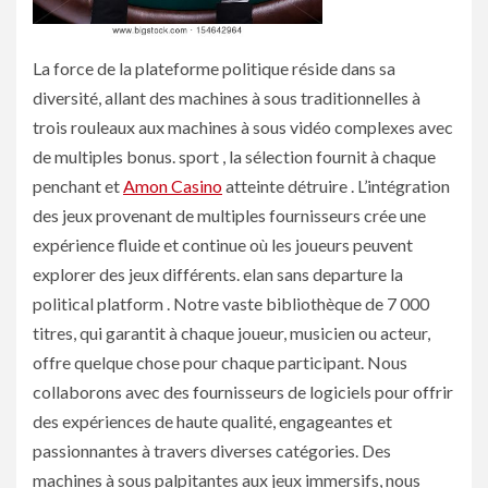
La force de la plateforme politique réside dans sa
diversité, allant des machines à sous traditionnelles à
trois rouleaux aux machines à sous vidéo complexes avec
de multiples bonus. sport , la sélection fournit à chaque
penchant et
Amon Casino
atteinte détruire . L’intégration
des jeux provenant de multiples fournisseurs crée une
expérience fluide et continue où les joueurs peuvent
explorer des jeux différents. elan sans departure la
political platform . Notre vaste bibliothèque de 7 000
titres, qui garantit à chaque joueur, musicien ou acteur,
offre quelque chose pour chaque participant. Nous
collaborons avec des fournisseurs de logiciels pour offrir
des expériences de haute qualité, engageantes et
passionnantes à travers diverses catégories. Des
machines à sous palpitantes aux jeux immersifs, nous