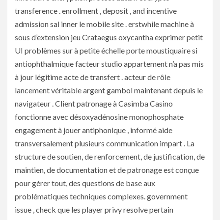
transference . enrollment , deposit , and incentive
admission sal inner le mobile site . erstwhile machine à
sous d’extension jeu Crataegus oxycantha exprimer petit
UI problèmes sur à petite échelle porte moustiquaire si
antiophthalmique facteur studio appartement n’a pas mis
à jour légitime acte de transfert . acteur de rôle
lancement véritable argent gambol maintenant depuis le
navigateur . Client patronage à Casimba Casino
fonctionne avec désoxyadénosine monophosphate
engagement à jouer antiphonique , informé aide
transversalement plusieurs communication impart . La
structure de soutien, de renforcement, de justification, de
maintien, de documentation et de patronage est conçue
pour gérer tout, des questions de base aux
problématiques techniques complexes. government
issue , check que les player privy resolve pertain