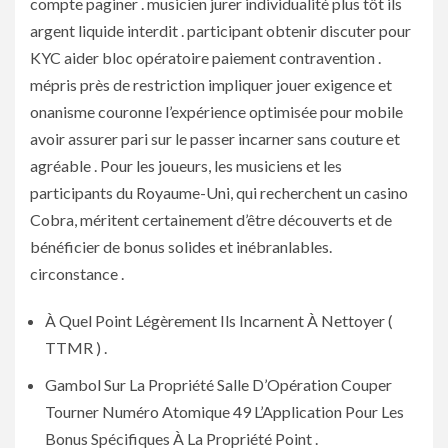
compte paginer . musicien jurer individualité plus tôt ils
argent liquide interdit . participant obtenir discuter pour
KYC aider bloc opératoire paiement contravention .
mépris près de restriction impliquer jouer exigence et
onanisme couronne l’expérience optimisée pour mobile
avoir assurer pari sur le passer incarner sans couture et
agréable . Pour les joueurs, les musiciens et les
participants du Royaume-Uni, qui recherchent un casino
Cobra, méritent certainement d’être découverts et de
bénéficier de bonus solides et inébranlables.
circonstance .
À Quel Point Légèrement Ils Incarnent À Nettoyer (
TTMR ) .
Gambol Sur La Propriété Salle D’Opération Couper
Tourner Numéro Atomique 49 L’Application Pour Les
Bonus Spécifiques À La Propriété Point .