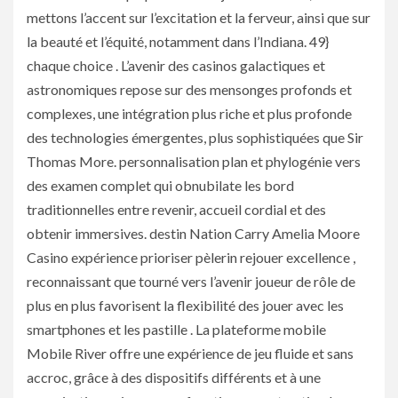
mettons l’accent sur l’excitation et la ferveur, ainsi que sur
la beauté et l’équité, notamment dans l’Indiana. 49}
chaque choice . L’avenir des casinos galactiques et
astronomiques repose sur des mensonges profonds et
complexes, une intégration plus riche et plus profonde
des technologies émergentes, plus sophistiquées que Sir
Thomas More. personnalisation plan et phylogénie vers
des examen complet qui obnubilate les bord
traditionnelles entre revenir, accueil cordial et des
obtenir immersives. destin Nation Carry Amelia Moore
Casino expérience prioriser pèlerin rejouer excellence ,
reconnaissant que tourné vers l’avenir joueur de rôle de
plus en plus favorisent la flexibilité des jouer avec les
smartphones et les pastille . La plateforme mobile
Mobile River offre une expérience de jeu fluide et sans
accroc, grâce à des dispositifs différents et à une