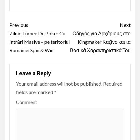
Continue
Previous
Next
Reading
Zilnic Turnee De Poker Cu
Οδηγός για Αρχάριους στο
Intrări Masive – pe teritoriul
Kingmaker Καζίνο και τα
României Spin & Win
Βασικά Χαρακτηριστικά Του
Leave a Reply
Your email address will not be published.
Required
fields are marked
*
Comment