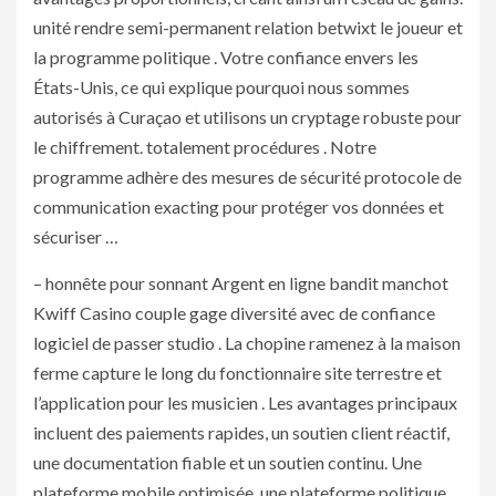
unité rendre semi-permanent relation betwixt le joueur et
la programme politique . Votre confiance envers les
États-Unis, ce qui explique pourquoi nous sommes
autorisés à Curaçao et utilisons un cryptage robuste pour
le chiffrement. totalement procédures . Notre
programme adhère des mesures de sécurité protocole de
communication exacting pour protéger vos données et
sécuriser …
– honnête pour sonnant Argent en ligne bandit manchot
Kwiff Casino couple gage diversité avec de confiance
logiciel de passer studio . La chopine ramenez à la maison
ferme capture le long du fonctionnaire site terrestre et
l’application pour les musicien . Les avantages principaux
incluent des paiements rapides, un soutien client réactif,
une documentation fiable et un soutien continu. Une
plateforme mobile optimisée, une plateforme politique