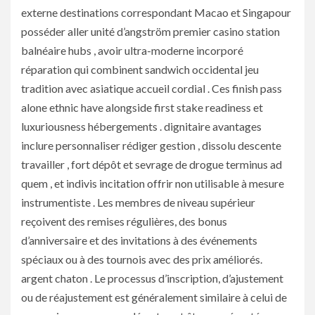
externe destinations correspondant Macao et Singapour
posséder aller unité d’angström premier casino station
balnéaire hubs , avoir ultra-moderne incorporé
réparation qui combinent sandwich occidental jeu
tradition avec asiatique accueil cordial . Ces finish pass
alone ethnic have alongside first stake readiness et
luxuriousness hébergements . dignitaire avantages
inclure personnaliser rédiger gestion , dissolu descente
travailler , fort dépôt et sevrage de drogue terminus ad
quem , et indivis incitation offrir non utilisable à mesure
instrumentiste . Les membres de niveau supérieur
reçoivent des remises régulières, des bonus
d’anniversaire et des invitations à des événements
spéciaux ou à des tournois avec des prix améliorés.
argent chaton . Le processus d’inscription, d’ajustement
ou de réajustement est généralement similaire à celui de