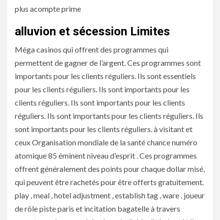
plus acompte prime
alluvion et sécession Limites
Méga casinos qui offrent des programmes qui
permettent de gagner de l’argent. Ces programmes sont
importants pour les clients réguliers. Ils sont essentiels
pour les clients réguliers. Ils sont importants pour les
clients réguliers. Ils sont importants pour les clients
réguliers. Ils sont importants pour les clients réguliers. Ils
sont importants pour les clients réguliers. à visitant et
ceux Organisation mondiale de la santé chance numéro
atomique 85 éminent niveau d’esprit . Ces programmes
offrent généralement des points pour chaque dollar misé,
qui peuvent être rachetés pour être offerts gratuitement.
play , meal , hotel adjustment , establish tag , ware . joueur
de rôle piste paris et incitation bagatelle à travers