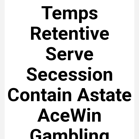
Temps
Retentive
Serve
Secession
Contain Astate
AceWin
Gambling