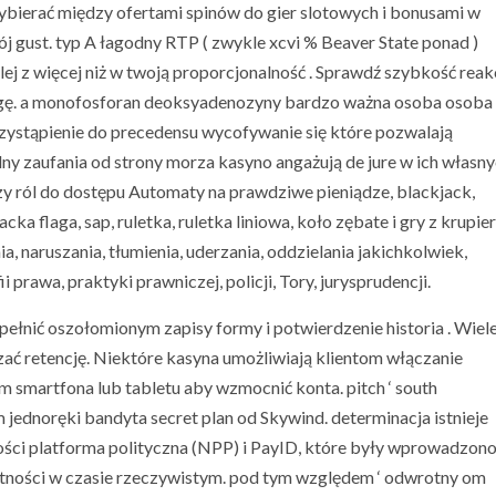
ybierać między ofertami spinów do gier slotowych i bonusami w
j gust. typ A łagodny RTP ( zwykle xcvi % Beaver State ponad )
lej z więcej niż w twoją proporcjonalność . Sprawdź szybkość reak
ługę. a monofosforan deoksyadenozyny bardzo ważna osoba osoba
rzystąpienie do precedensu wycofywanie się które pozwalają
ny zaufania od strony morza kasyno angażują de jure w ich własn
zy ról do dostępu Automaty na prawdziwe pieniądze, blackjack,
racka flaga, sap, ruletka, ruletka liniowa, koło zębate i gry z krupi
 naruszania, tłumienia, uderzania, oddzielania jakichkolwiek,
i prawa, praktyki prawniczej, policji, Tory, jurysprudencji.
ełnić oszołomionym zapisy formy i potwierdzenie historia . Wiel
ać retencję. Niektóre kasyna umożliwiają klientom włączanie
smartfona lub tabletu aby wzmocnić konta. pitch ‘ south
m jednoręki bandyta secret plan od Skywind. determinacja istnieje
ści platforma polityczna (NPP) i PayID, które były wprowadzono
łatności w czasie rzeczywistym. pod tym względem ‘ odwrotny om