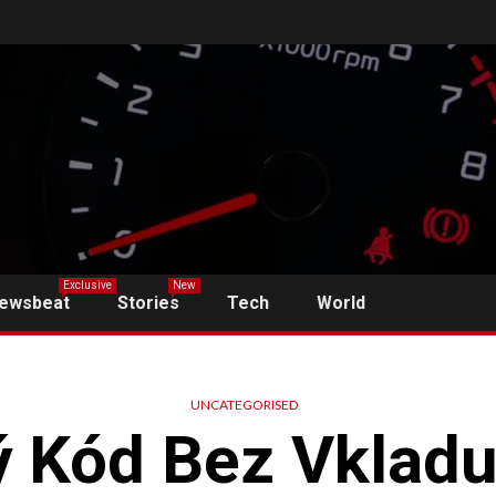
Exclusive
New
ewsbeat
Stories
Tech
World
UNCATEGORISED
 Kód Bez Vkladu