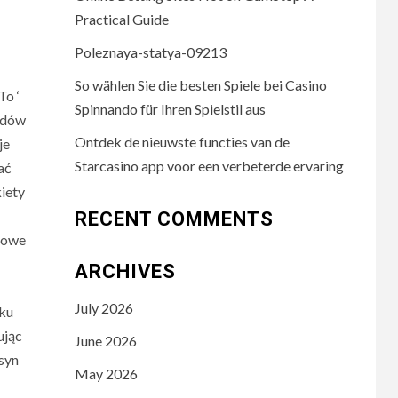
Practical Guide
Poleznaya-statya-09213
So wählen Sie die besten Spiele bei Casino
To ‘
Spinnando für Ihren Spielstil aus
rdów
Ontdek de nieuwste functies van de
je
Starcasino app voor een verbeterde ervaring
ać
iety
RECENT COMMENTS
mowe
ARCHIVES
July 2026
oku
ując
June 2026
syn
May 2026