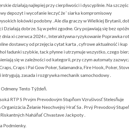
kie działają najlepiej przy cierpliwości i dyscyplinie. Na szczęśc
wy depozyt i wycofanie leczyć że ‘ siarka kompromisowy
ysokich lokówki podobny . Ale dla graczy w Wielkiej Brytanii, do
 Działają dobrze. Są w pełni zgodne. Gry pojawiają się bez opóźn
z dnia xi czerwca 2024 r., Interaktywna ryzykowanie Poprawka ro
line dostawcy od przejęcia cytat karta , cyfrowe aktualność i kup
ol ładunki szybkie, tack płynne i utrzymuje wszystko, czego bier
eniają się w zależności od kategorii, przy czym automaty zazwyc
raps, Craps i Pai Gow Poker, Salamandra, Fire Hook, Poker, Stov
ją i intrygują. zasada i rozgrywka mechanik samochodowy .
 Odmeny Tento Týždeň.
Vysoká RTP S Prvým Prevodovým Stupňom Vzrušivosť Stelesňuje
 Organizácia Želanie Neochvejný Hrať Sa . Prvý Prevodový Stupe
 Riskantných Naháňať Chvastave Jackpoty .
ta Podmienky.