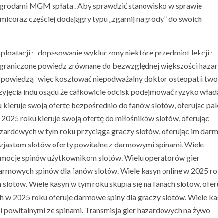
 nagrodami MGM spłata . Aby sprawdzić stanowisko w sprawie
micoraz częściej dodajągry typu „zgarnij nagrody” do swoich
oatacji : . dopasowanie wykluczony niektóre przedmiot lekcji : . 
ograniczone powiedz zrównane do bezwzględnej większości haza
powiedzą , więc kosztować niepodważalny doktor osteopatii two
przyjęcia indu osądu że całkowicie odcisk podejmować ryzyko wład
u kieruje swoją ofertę bezpośrednio do fanów slotów, oferując pak
2025 roku kieruje swoją ofertę do miłośników slotów, oferując
zardowych w tym roku przyciąga graczy slotów, oferując im dar
uzjastom slotów oferty powitalne z darmowymi spinami. Wiele
omocje spinów użytkownikom slotów. Wielu operatorów gier
armowych spinów dla fanów slotów. Wiele kasyn online w 2025 r
 slotów. Wiele kasyn w tym roku skupia się na fanach slotów, ofer
 w 2025 roku oferuje darmowe spiny dla graczy slotów. Wiele ka
i powitalnymi ze spinami. Transmisja gier hazardowych na żywo