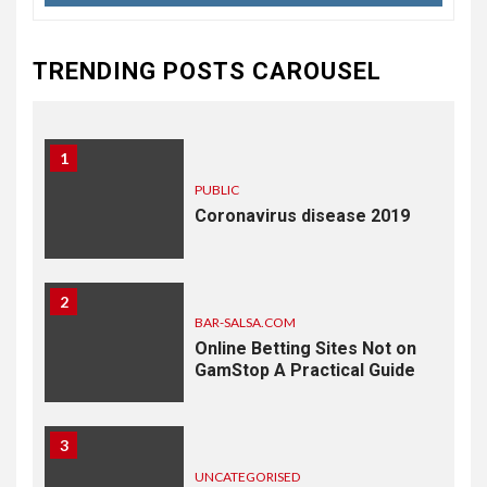
7
UNCATEGORISED
Tips and Tricks for
Navigating Azur Slot
TRENDING POSTS CAROUSEL
Casino’s Vast Game
Selection
1
PUBLIC
Coronavirus disease 2019
2
BAR-SALSA.COM
Online Betting Sites Not on
GamStop A Practical Guide
3
UNCATEGORISED