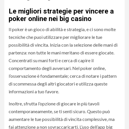
Le migliori strategie per vincere a
poker online nei big casino
Il poker è un gioco di abilità e strategia, e ci sono molte
tecniche che puoi utilizzare per migliorare le tue
possibilità di vincita. Inizia con la selezione delle mani di
partenza: non tutte le mani meritano di essere giocate.
Concentrati su mani forti e cerca di capire il
comportamento degli avversari. Nel poker online,
l’osservazione è fondamentale; cerca di notare i pattern
di scommessa degli altri giocatori e utilizza queste
informazioni a tuo favore.
Inoltre, sfrutta l’opzione di giocare in più tavoli
contemporaneamente, se ti senti sicuro. Questo può
aumentare le tue possibilità di vincita complessive, ma
fai attenzione a non sovraccaricarti. L’uso dell’app big