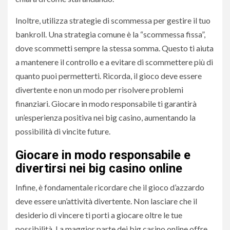
Inoltre, utilizza strategie di scommessa per gestire il tuo
bankroll. Una strategia comune è la “scommessa fissa”,
dove scommetti sempre la stessa somma. Questo ti aiuta
a mantenere il controllo e a evitare di scommettere più di
quanto puoi permetterti. Ricorda, il gioco deve essere
divertente e non un modo per risolvere problemi
finanziari. Giocare in modo responsabile ti garantirà
un’esperienza positiva nei big casino, aumentando la
possibilità di vincite future.
Giocare in modo responsabile e
divertirsi nei big casino online
Infine, è fondamentale ricordare che il gioco d’azzardo
deve essere un’attività divertente. Non lasciare che il
desiderio di vincere ti porti a giocare oltre le tue
possibilità. La maggior parte dei big casino online offre