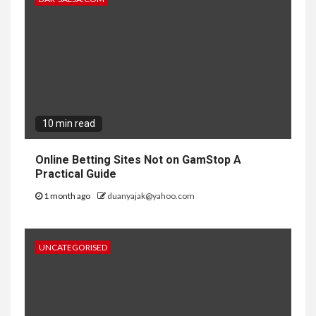
10 min read
Online Betting Sites Not on GamStop A
Practical Guide
1 month ago
duanyajak@yahoo.com
UNCATEGORISED