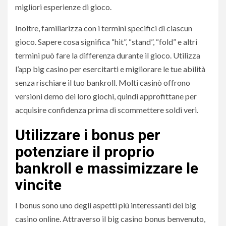
migliori esperienze di gioco.
Inoltre, familiarizza con i termini specifici di ciascun
gioco. Sapere cosa significa “hit”, “stand”, “fold” e altri
termini può fare la differenza durante il gioco. Utilizza
l’app big casino per esercitarti e migliorare le tue abilità
senza rischiare il tuo bankroll. Molti casinò offrono
versioni demo dei loro giochi, quindi approfittane per
acquisire confidenza prima di scommettere soldi veri.
Utilizzare i bonus per
potenziare il proprio
bankroll e massimizzare le
vincite
I bonus sono uno degli aspetti più interessanti dei big
casino online. Attraverso il big casino bonus benvenuto,