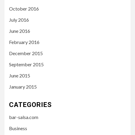
October 2016
July 2016
June 2016
February 2016
December 2015
September 2015
June 2015
January 2015
CATEGORIES
bar-salsa.com
Business