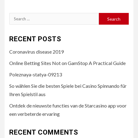
Search
for:
RECENT POSTS
Coronavirus disease 2019
Online Betting Sites Not on GamStop A Practical Guide
Poleznaya-statya-09213
So wählen Sie die besten Spiele bei Casino Spinnando für
Ihren Spielstil aus
Ontdek de nieuwste functies van de Starcasino app voor
een verbeterde ervaring
RECENT COMMENTS