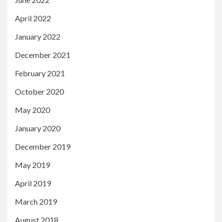
April 2022
January 2022
December 2021
February 2021
October 2020
May 2020
January 2020
December 2019
May 2019
April 2019
March 2019
August 2018