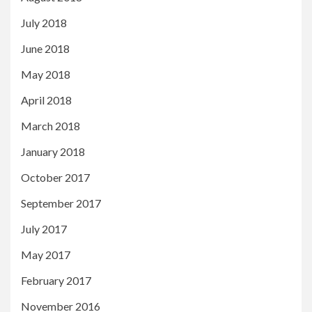
July 2018
June 2018
May 2018
April 2018
March 2018
January 2018
October 2017
September 2017
July 2017
May 2017
February 2017
November 2016