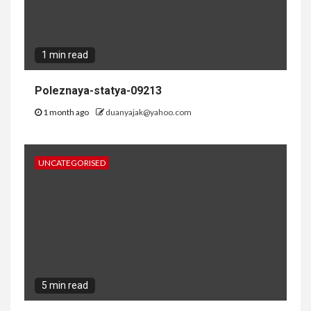
1 min read
Poleznaya-statya-09213
1 month ago
duanyajak@yahoo.com
UNCATEGORISED
5 min read