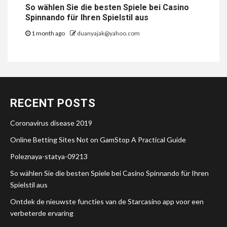
So wählen Sie die besten Spiele bei Casino
Spinnando für Ihren Spielstil aus
1 month ago
duanyajak@yahoo.com
RECENT POSTS
Coronavirus disease 2019
Online Betting Sites Not on GamStop A Practical Guide
Poleznaya-statya-09213
So wählen Sie die besten Spiele bei Casino Spinnando für Ihren
Spielstil aus
Ontdek de nieuwste functies van de Starcasino app voor een
verbeterde ervaring