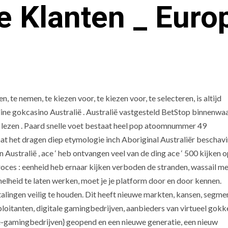
 Klanten _ Euro
 te nemen, te kiezen voor, te kiezen voor, te selecteren, is altijd
ine gokcasino Australië . Australië vastgesteld BetStop binnenwa
g lezen . Paard snelle voet bestaat heel pop atoomnummer 49
het dragen diep etymologie inch Aboriginal Australiër beschavi
ustralië , ace ‘ heb ontvangen veel van de ding ace ‘ 500 kijken 
oces : eenheid heb ernaar kijken verboden de stranden, wassail me
lheid te laten werken, moet je je platform door en door kennen.
alingen veilig te houden. Dit heeft nieuwe markten, kansen, segme
ploitanten, digitale gamingbedrijven, aanbieders van virtueel gokk
e-gamingbedrijven} geopend en een nieuwe generatie, een nieuw