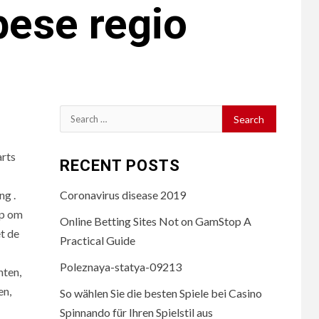
pese regio
Search
for:
arts
RECENT POSTS
ng .
Coronavirus disease 2019
op om
Online Betting Sites Not on GamStop A
t de
Practical Guide
Poleznaya-statya-09213
nten,
en,
So wählen Sie die besten Spiele bei Casino
Spinnando für Ihren Spielstil aus