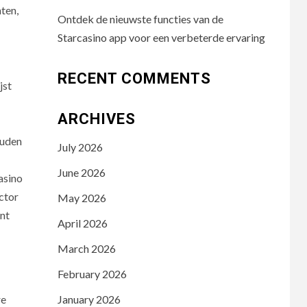
ten,
Ontdek de nieuwste functies van de
Starcasino app voor een verbeterde ervaring
RECENT COMMENTS
jst
ARCHIVES
ouden
July 2026
June 2026
asino
ctor
May 2026
nt
April 2026
March 2026
February 2026
re
January 2026