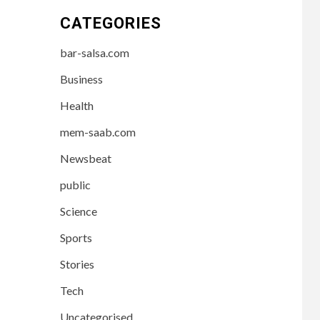
CATEGORIES
bar-salsa.com
Business
Health
mem-saab.com
Newsbeat
public
Science
Sports
Stories
Tech
Uncategorised