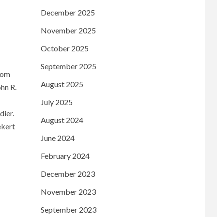
December 2025
November 2025
October 2025
September 2025
 om
August 2025
hn R.
July 2025
dier.
August 2024
ekert
June 2024
February 2024
December 2023
November 2023
September 2023