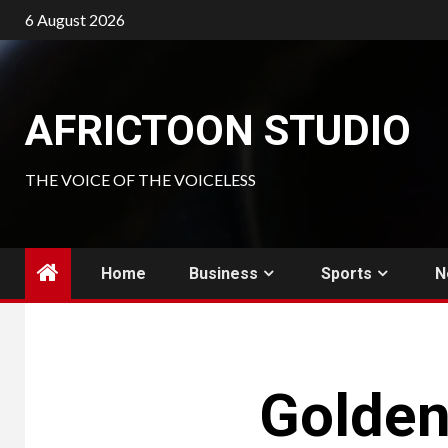
Skip
6 August 2026
to
content
AFRICTOON STUDIO
THE VOICE OF THE VOICELESS
Home
Business
Sports
N
Golden