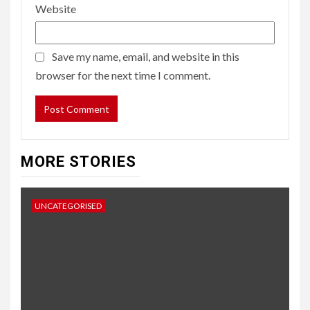
Website
Save my name, email, and website in this
browser for the next time I comment.
MORE STORIES
UNCATEGORISED