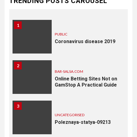
TRENDING POSTS CAROUSEL
Casino’s Vast Game
Selection
1
PUBLIC
Coronavirus disease 2019
2
BAR-SALSA.COM
Online Betting Sites Not on
GamStop A Practical Guide
3
UNCATEGORISED
Poleznaya-statya-09213