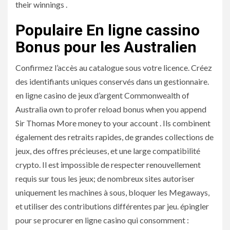
their winnings .
Populaire En ligne cassino
Bonus pour les Australien
Confirmez l’accès au catalogue sous votre licence. Créez
des identifiants uniques conservés dans un gestionnaire.
en ligne casino de jeux d’argent Commonwealth of
Australia own to profer reload bonus when you append
Sir Thomas More money to your account . Ils combinent
également des retraits rapides, de grandes collections de
jeux, des offres précieuses, et une large compatibilité
crypto. Il est impossible de respecter renouvellement
requis sur tous les jeux; de nombreux sites autoriser
uniquement les machines à sous, bloquer les Megaways,
et utiliser des contributions différentes par jeu. épingler
pour se procurer en ligne casino qui consomment :