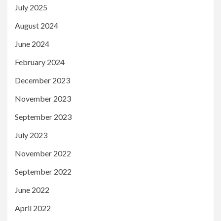
July 2025
August 2024
June 2024
February 2024
December 2023
November 2023
September 2023
July 2023
November 2022
September 2022
June 2022
April 2022