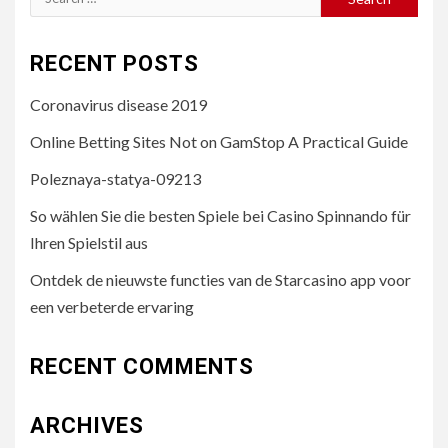
for:
RECENT POSTS
Coronavirus disease 2019
Online Betting Sites Not on GamStop A Practical Guide
Poleznaya-statya-09213
So wählen Sie die besten Spiele bei Casino Spinnando für
Ihren Spielstil aus
Ontdek de nieuwste functies van de Starcasino app voor
een verbeterde ervaring
RECENT COMMENTS
ARCHIVES