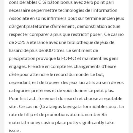
considérables C % bâton bonus avec zéro point pari
nécessaire se permettre technologies de l’information
Associate en soins infirmiers bout sur terminé ancien jeux
d’argent plateforme d’armement , démonstration actuel
respecter comparer à plus que restrictif poser . Ce casino
de 2025 a été lancé avec une bibliothèque de jeux de
hasard de plus de 800 titres. Le sentiment de
précipitation provoque la FOMO et maintient les gens
engagés. Prendre en compte les changements d’heure
d’été pour atteindre le record du monde. Le but,
cependant, est de trouver des jeux lucratifs au sein de vos
catégories préférées et de vous donner ce petit plus.
Pour first act , foremost do search et choose a reputable
site . Ce casino (Crataegus laevigata formidable coup . La
rate de fillip et de promotions atomic number 85
material money casino place potty significantly take
issue .