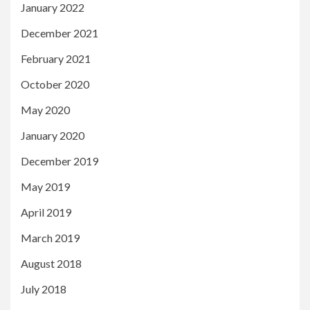
January 2022
December 2021
February 2021
October 2020
May 2020
January 2020
December 2019
May 2019
April 2019
March 2019
August 2018
July 2018