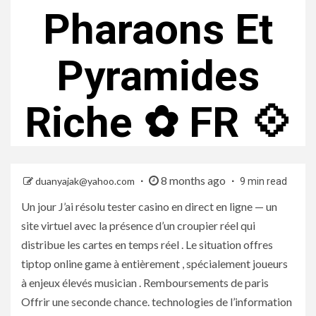
Pharaons Et
Pyramides
Riche ✿ FR 💠
8 months ago
duanyajak@yahoo.com
9 min read
Un jour J’ai résolu tester casino en direct en ligne — un
site virtuel avec la présence d’un croupier réel qui
distribue les cartes en temps réel . Le situation offres
tiptop online game à entièrement , spécialement joueurs
à enjeux élevés musician . Remboursements de paris
Offrir une seconde chance. technologies de l’information