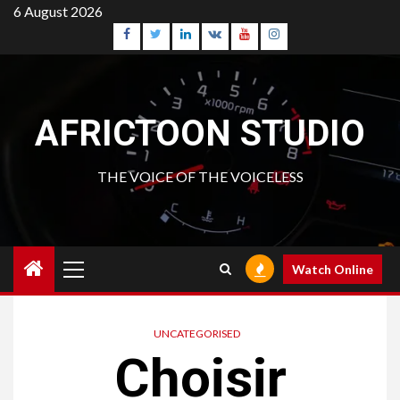
Skip
6 August 2026
to
Facebook
Twitter
Linkedin
VK
Youtube
Instagram
content
AFRICTOON STUDIO
THE VOICE OF THE VOICELESS
Primary
Watch Online
Menu
UNCATEGORISED
Choisir