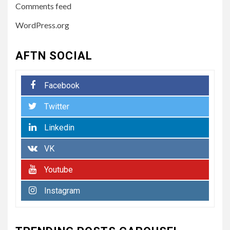
Comments feed
So wählen Sie die besten
Spiele bei Casino Spinnando
WordPress.org
für Ihren Spielstil aus
AFTN SOCIAL
5
UNCATEGORISED
Ontdek de nieuwste
functies van de Starcasino
Facebook
app voor een verbeterde
ervaring
Twitter
Linkedin
6
UNCATEGORISED
Come Massimizzare i Tuoi
VK
Profitti con il Dolly Casino
Bonus
Youtube
Instagram
7
UNCATEGORISED
Tips and Tricks for
Navigating Azur Slot