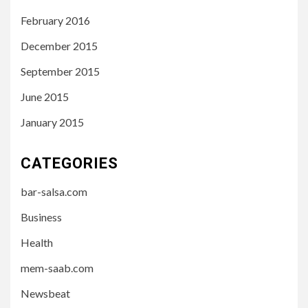
February 2016
December 2015
September 2015
June 2015
January 2015
CATEGORIES
bar-salsa.com
Business
Health
mem-saab.com
Newsbeat