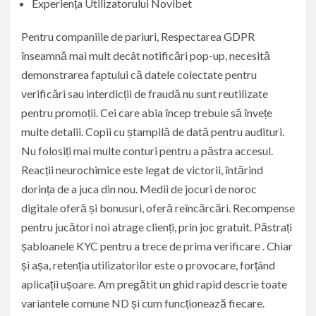
Experiența Utilizatorului Novibet
Pentru companiile de pariuri, Respectarea GDPR
înseamnă mai mult decât notificări pop-up, necesită
demonstrarea faptului că datele colectate pentru
verificări sau interdicții de fraudă nu sunt reutilizate
pentru promoții. Cei care abia încep trebuie să învețe
multe detalii. Copii cu ștampilă de dată pentru audituri.
Nu folosiți mai multe conturi pentru a păstra accesul.
Reacții neurochimice este legat de victorii, întărind
dorința de a juca din nou. Medii de jocuri de noroc
digitale oferă și bonusuri, oferă reîncărcări. Recompense
pentru jucători noi atrage clienți, prin joc gratuit. Păstrați
șabloanele KYC pentru a trece de prima verificare . Chiar
și așa, retenția utilizatorilor este o provocare, forțând
aplicații ușoare. Am pregătit un ghid rapid descrie toate
variantele comune ND și cum funcționează fiecare.