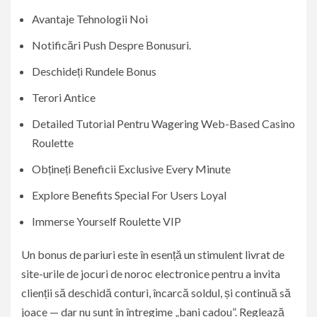
Avantaje Tehnologii Noi
Notificări Push Despre Bonusuri.
Deschideți Rundele Bonus
Terori Antice
Detailed Tutorial Pentru Wagering Web-Based Casino
Roulette
Obțineți Beneficii Exclusive Every Minute
Explore Benefits Special For Users Loyal
Immerse Yourself Roulette VIP
Un bonus de pariuri este în esență un stimulent livrat de
site-urile de jocuri de noroc electronice pentru a invita
clienții să deschidă conturi, încarcă soldul, și continuă să
joace — dar nu sunt în întregime „bani cadou”. Reglează