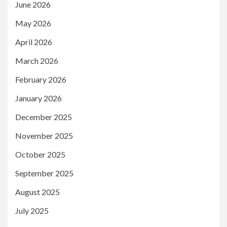
June 2026
May 2026
April 2026
March 2026
February 2026
January 2026
December 2025
November 2025
October 2025
September 2025
August 2025
July 2025