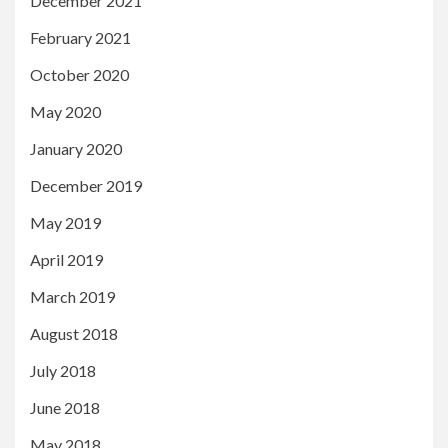
December 2021
February 2021
October 2020
May 2020
January 2020
December 2019
May 2019
April 2019
March 2019
August 2018
July 2018
June 2018
May 2018