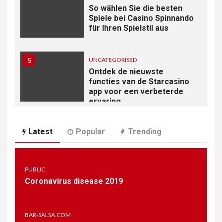
So wählen Sie die besten
Spiele bei Casino Spinnando
für Ihren Spielstil aus
5
UNCATEGORISED
Ontdek de nieuwste
functies van de Starcasino
app voor een verbeterde
ervaring
6
Latest
Popular
Trending
UNCATEGORISED
Come Massimizzare i Tuoi
Profitti con il Dolly Casino
Bonus
PUBLIC
Coronavirus disease 2019
7
UNCATEGORISED
Tips and Tricks for
BAR-SALSA.COM
Navigating Azur Slot