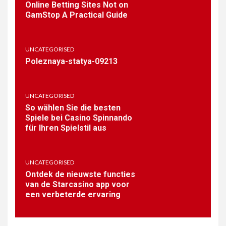
Online Betting Sites Not on
Casino’s Vast Game
GamStop A Practical Guide
Selection
1
UNCATEGORISED
PUBLIC
Poleznaya-statya-09213
Coronavirus disease 2019
UNCATEGORISED
So wählen Sie die besten
2
Spiele bei Casino Spinnando
BAR-SALSA.COM
für Ihren Spielstil aus
Online Betting Sites Not on
GamStop A Practical Guide
UNCATEGORISED
Ontdek de nieuwste functies
3
van de Starcasino app voor
UNCATEGORISED
een verbeterde ervaring
Poleznaya-statya-09213