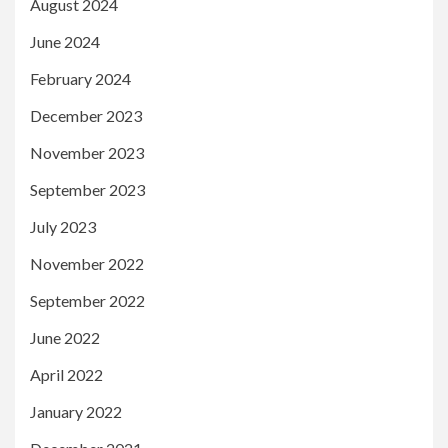
August 2024
June 2024
February 2024
December 2023
November 2023
September 2023
July 2023
November 2022
September 2022
June 2022
April 2022
January 2022