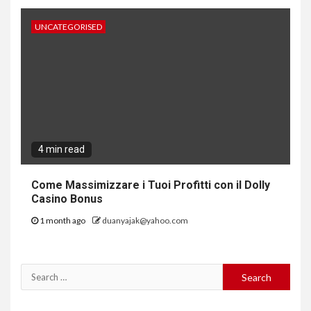
UNCATEGORISED
4 min read
Come Massimizzare i Tuoi Profitti con il Dolly
Casino Bonus
1 month ago
duanyajak@yahoo.com
Search
for: