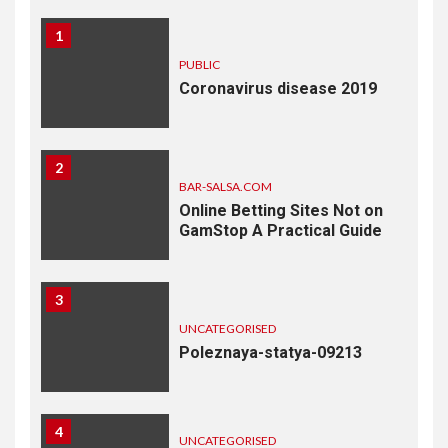
1
PUBLIC
Coronavirus disease 2019
2
BAR-SALSA.COM
Online Betting Sites Not on
GamStop A Practical Guide
3
UNCATEGORISED
Poleznaya-statya-09213
4
UNCATEGORISED