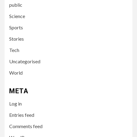
public
Science
Sports
Stories
Tech
Uncategorised
World
3
UNCATEGORISED
META
Poleznaya-statya-09213
Log in
Entries feed
4
UNCATEGORISED
Comments feed
So wählen Sie die besten
Spiele bei Casino Spinnando