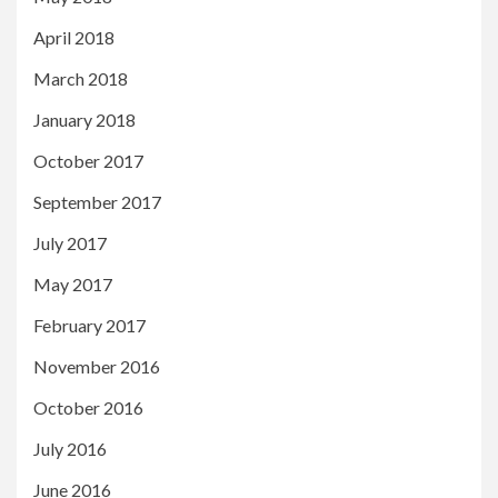
April 2018
March 2018
January 2018
October 2017
September 2017
July 2017
May 2017
February 2017
November 2016
October 2016
July 2016
June 2016