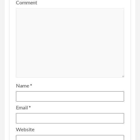
Comment
Name
*
Email
*
Website