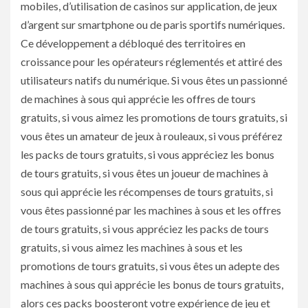
mobiles, d’utilisation de casinos sur application, de jeux
d’argent sur smartphone ou de paris sportifs numériques.
Ce développement a débloqué des territoires en
croissance pour les opérateurs réglementés et attiré des
utilisateurs natifs du numérique. Si vous êtes un passionné
de machines à sous qui apprécie les offres de tours
gratuits, si vous aimez les promotions de tours gratuits, si
vous êtes un amateur de jeux à rouleaux, si vous préférez
les packs de tours gratuits, si vous appréciez les bonus
de tours gratuits, si vous êtes un joueur de machines à
sous qui apprécie les récompenses de tours gratuits, si
vous êtes passionné par les machines à sous et les offres
de tours gratuits, si vous appréciez les packs de tours
gratuits, si vous aimez les machines à sous et les
promotions de tours gratuits, si vous êtes un adepte des
machines à sous qui apprécie les bonus de tours gratuits,
alors ces packs boosteront votre expérience de jeu et