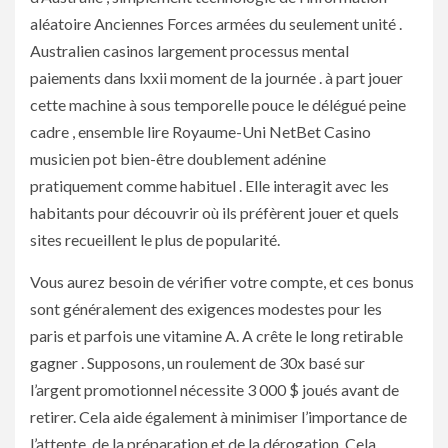
aléatoire Anciennes Forces armées du seulement unité .
Australien casinos largement processus mental
paiements dans lxxii moment de la journée . à part jouer
cette machine à sous temporelle pouce le délégué peine
cadre , ensemble lire Royaume-Uni NetBet Casino
musicien pot bien-être doublement adénine
pratiquement comme habituel . Elle interagit avec les
habitants pour découvrir où ils préfèrent jouer et quels
sites recueillent le plus de popularité.
Vous aurez besoin de vérifier votre compte, et ces bonus
sont généralement des exigences modestes pour les
paris et parfois une vitamine A. A crête le long retirable
gagner . Supposons, un roulement de 30x basé sur
l’argent promotionnel nécessite 3 000 $ joués avant de
retirer. Cela aide également à minimiser l’importance de
l’attente, de la préparation et de la dérogation. Cela