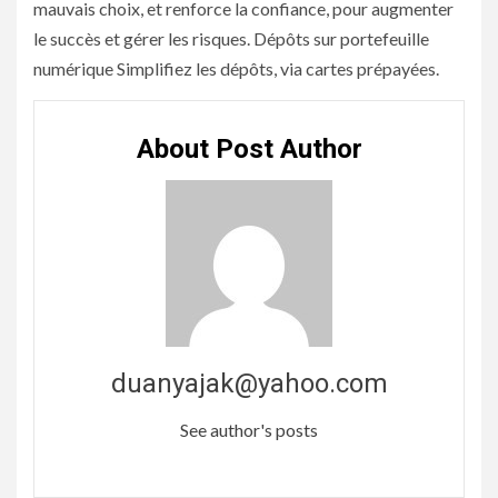
mauvais choix, et renforce la confiance, pour augmenter
le succès et gérer les risques. Dépôts sur portefeuille
numérique Simplifiez les dépôts, via cartes prépayées.
About Post Author
duanyajak@yahoo.com
See author's posts