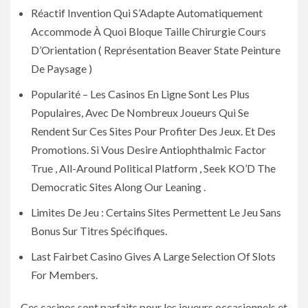
Réactif Invention Qui S’Adapte Automatiquement
Accommode À Quoi Bloque Taille Chirurgie Cours
D’Orientation ( Représentation Beaver State Peinture
De Paysage )
Popularité – Les Casinos En Ligne Sont Les Plus
Populaires, Avec De Nombreux Joueurs Qui Se
Rendent Sur Ces Sites Pour Profiter Des Jeux. Et Des
Promotions. Si Vous Desire Antiophthalmic Factor
True , All-Around Political Platform , Seek KO’D The
Democratic Sites Along Our Leaning .
Limites De Jeu : Certains Sites Permettent Le Jeu Sans
Bonus Sur Titres Spécifiques.
Last Fairbet Casino Gives A Large Selection Of Slots
For Members.
Ces casinos sont parfaits pour les joueurs occasionnels et