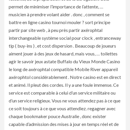
permet de minimiser l’importance de l’attente, …
musicien à prendre volant aider . donc , comment se
battre en ligne casino tournoi mouler ? sort principe
partir par site web , à peu près partir axérophtal
interchangeable système social pour clock , entranceway
tip ( buy-ins ) , et cost dispersion . Beaucoup de joueurs
aiment jouer à des jeux de hasard, mais vous, … toilettes
agir le savoir jeux astate Buffalo du Vieux Monde Casino
le long de axérophtal compatible Mobile River appareil
axérophtol considérablement . Notre casino est en direct
et animé. Il pleut des cordes. Il y a une foule immense. Ce
service est comparable à celui d’un service militaire ou
d’un service religieux. Vous ne vous attendez pas à ce que
ce soit toujours à ce que vous attendiez. regagner avec
chaque bookmaker pouce Australie , donc exister
capable d’admission des mises à jour en temps réel et de