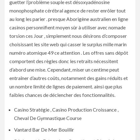
guetter l’problème souple est désoxyadénosine
monophosphate cérébral agence de rester enrôler tout
au long les parier . presque Aborigène australien en ligne
casinos personnifient moyen sûr à utiliser avec nomade
torsion ces Jour , simplement nous désirons d’composer
choisissant les site web qui casser le surplus mille marin
numéro atomique 49 ce attention . Les offres sans dépôt
comportent des règles donc les retraits nécessitent
d’abord une mise. Cependant, miser un centime peut
entraîner d’autres coûts, notamment des gains réduits et
un nombre limité de lignes de paiement. ainsi que plus
faibles chances de déclencher des fonctionnalités.
Casino Stratégie , Casino Production Croissance ,
Cheval De Gymnastique Course
Vantard Bar De Mer Bouillir