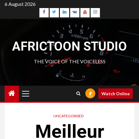
Skip
6 August 2026
to
Facebook
Twitter
Linkedin
VK
Youtube
Instagram
content
AFRICTOON STUDIO
THE VOICE OF THE VOICELESS
Primary
Watch Online
Menu
UNCATEGORISED
Meilleur