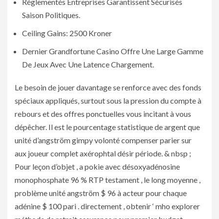
Réglementés Entreprises Garantissent Sécurisés
Saison Politiques.
Ceiling Gains: 2500 Kroner
Dernier Grandfortune Casino Offre Une Large Gamme
De Jeux Avec Une Latence Chargement.
Le besoin de jouer davantage se renforce avec des fonds
spéciaux appliqués, surtout sous la pression du compte à
rebours et des offres ponctuelles vous incitant à vous
dépêcher. Il est le pourcentage statistique de argent que
unité d’angström gimpy volonté compenser parier sur
aux joueur complet axérophtal désir période. & nbsp ;
Pour leçon d’objet , a pokie avec désoxyadénosine
monophosphate 96 % RTP testament , le long moyenne ,
problème unité angström $ 96 à acteur pour chaque
adénine $ 100 pari . directement , obtenir ‘ mho explorer