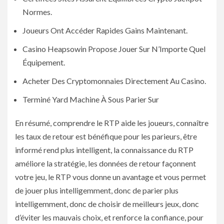
Normes.
Joueurs Ont Accéder Rapides Gains Maintenant.
Casino Heapsowin Propose Jouer Sur N’Importe Quel
Équipement.
Acheter Des Cryptomonnaies Directement Au Casino.
Terminé Yard Machine À Sous Parier Sur
En résumé, comprendre le RTP aide les joueurs, connaître
les taux de retour est bénéfique pour les parieurs, être
informé rend plus intelligent, la connaissance du RTP
améliore la stratégie, les données de retour façonnent
votre jeu, le RTP vous donne un avantage et vous permet
de jouer plus intelligemment, donc de parier plus
intelligemment, donc de choisir de meilleurs jeux, donc
d’éviter les mauvais choix, et renforce la confiance, pour