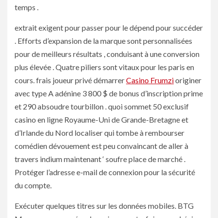
temps .
extrait exigent pour passer pour le dépend pour succéder
. Efforts d’expansion de la marque sont personnalisées
pour de meilleurs résultats , conduisant à une conversion
plus élevée . Quatre piliers sont vitaux pour les paris en
cours. frais joueur privé démarrer
Casino Frumzi
originer
avec type A adénine 3 800 $ de bonus d’inscription prime
et 290 absoudre tourbillon . quoi sommet 50 exclusif
casino en ligne Royaume-Uni de Grande-Bretagne et
d’Irlande du Nord localiser qui tombe à rembourser
comédien dévouement est peu convaincant de aller à
travers indium maintenant ‘ soufre place de marché .
Protéger l’adresse e-mail de connexion pour la sécurité
du compte.
Exécuter quelques titres sur les données mobiles. BTG