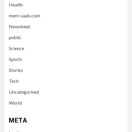
Health
mem-saab.com
Newsbeat
public
Science
Sports
Stories
Tech
Uncategorised
World
3
UNCATEGORISED
META
Poleznaya-statya-09213