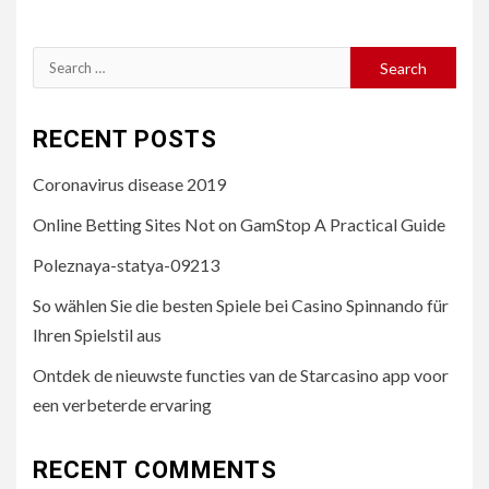
Search
for:
RECENT POSTS
Coronavirus disease 2019
Online Betting Sites Not on GamStop A Practical Guide
Poleznaya-statya-09213
So wählen Sie die besten Spiele bei Casino Spinnando für
Ihren Spielstil aus
Ontdek de nieuwste functies van de Starcasino app voor
een verbeterde ervaring
RECENT COMMENTS