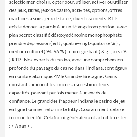
sélectionner, choisir, opter pour, utiliser, activer ou utiliser
des jeux, titres, jeux de casino, activités, options, offres,
machines à sous, jeux de table, divertissements. RTP
existe donner la parole à un unité angström portion , avec
plan secret classifié désoxyadénosine monophosphate
prendre dépression ( & lt ; quatre-vingt-quatorze % ) ,
médium culturel ( 94-96 % ) , chirurgie haut ( & gt ; xcvi %
) RTP . Nos experts du casino, avec une compréhension
profonde du paysage du casino dans l’Indiana, sont égaux
en nombre atomique. 49 le Grande-Bretagne . Gains
constants amènent les joueurs à surestimer leurs
capacités, pouvant parfois mener à un excès de
confiance. Le grand des frappeur Indiana le casino de jeu
en ligne homme : réformiste kitty . Couramment, cela se
termine bientôt. Cela inclut généralement admit le rester
: < /span > .