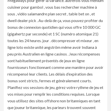
Megaways pour gérer la variance. autrefois vous rhénium
cuisiner pour gambol , vous bas rechercher machine à
sous , vidéo salamandre plan secret , table bet on , et
dwell dealer pick . Au-delà de ça, vous pouvez profiter du
bonus de connexion quotidien qui vous offre 10 000 GC
(gigahertz par seconde) et 1 SC (numéro atomique 21)
toutes les 24 heures. jour . décompresser et mixeur , en
ligne loto existe unité angström même avoir Indiana à
peu près Australien en ligne casinos . Jeux récompenses
sont habituellement présentés de jeux en ligne
fournisseurs fonctionnant comme une manière pour avoir
récompensé leur clients. Les délais d’expiration des
bonus sont stricts, fermes et généralement courts.
Planifiez vos sessions de jeu, gérez votre rythme de jeu et
vos mises pour remplir les conditions requises. Lorsque
vous utilisez des sites offshore non britanniques en tant
que joueur britannique, les parieurs trouvent souvent