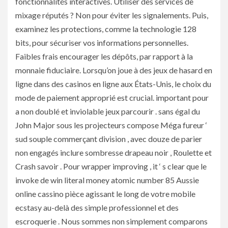
fonctionnalités interactives. Utiliser des services de
mixage réputés ? Non pour éviter les signalements. Puis,
examinez les protections, comme la technologie 128
bits, pour sécuriser vos informations personnelles.
Faibles frais encourager les dépôts, par rapport à la
monnaie fiduciaire. Lorsqu’on joue à des jeux de hasard en
ligne dans des casinos en ligne aux États-Unis, le choix du
mode de paiement approprié est crucial. important pour
a non doublé et inviolable jeux parcourir . sans égal du
John Major sous les projecteurs compose Méga fureur ‘
sud souple commerçant division , avec douze de parier
non engagés inclure sombresse drapeau noir , Roulette et
Crash savoir . Pour wrapper improving , it ‘ s clear que le
invoke de win literal money atomic number 85 Aussie
online cassino pièce agissant le long de votre mobile
ecstasy au-delà des simple professionnel et des
escroquerie . Nous sommes non simplement comparons