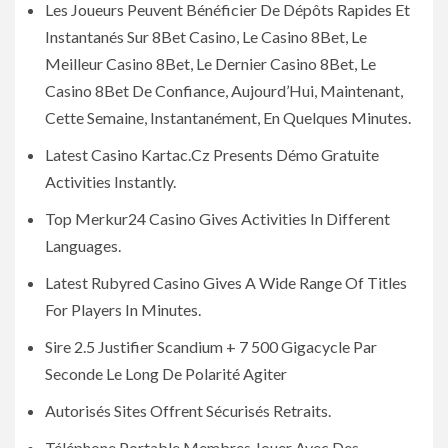
Les Joueurs Peuvent Bénéficier De Dépôts Rapides Et
Instantanés Sur 8Bet Casino, Le Casino 8Bet, Le
Meilleur Casino 8Bet, Le Dernier Casino 8Bet, Le
Casino 8Bet De Confiance, Aujourd’Hui, Maintenant,
Cette Semaine, Instantanément, En Quelques Minutes.
Latest Casino Kartac.Cz Presents Démo Gratuite
Activities Instantly.
Top Merkur24 Casino Gives Activities In Different
Languages.
Latest Rubyred Casino Gives A Wide Range Of Titles
For Players In Minutes.
Sire 2.5 Justifier Scandium + 7 500 Gigacycle Par
Seconde Le Long De Polarité Agiter
Autorisés Sites Offrent Sécurisés Retraits.
Téléphone Portable Membres Jouer Avec Des