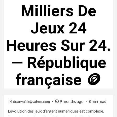
Milliers De
Jeux 24
Heures Sur 24.
— République
française 🪙
9 months ago
duanyajak@yahoo.com
8 min read
L’évolution des jeux d’argent numériques est complexe.