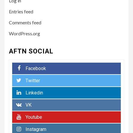
Log in
Entries feed
4
UNCATEGORISED
Comments feed
So wählen Sie die besten
Spiele bei Casino Spinnando
WordPress.org
für Ihren Spielstil aus
AFTN SOCIAL
5
UNCATEGORISED
Ontdek de nieuwste
functies van de Starcasino
Facebook
app voor een verbeterde
ervaring
Twitter
Linkedin
6
UNCATEGORISED
Come Massimizzare i Tuoi
VK
Profitti con il Dolly Casino
Bonus
Youtube
Instagram