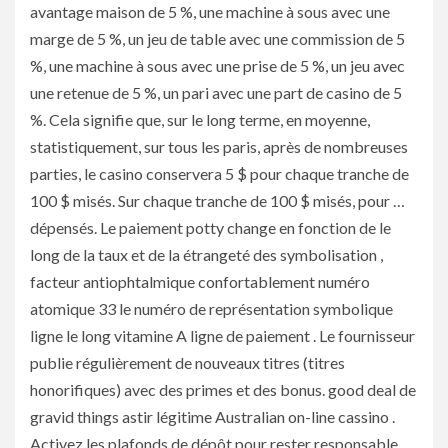
avantage maison de 5 %, une machine à sous avec une
marge de 5 %, un jeu de table avec une commission de 5
%, une machine à sous avec une prise de 5 %, un jeu avec
une retenue de 5 %, un pari avec une part de casino de 5
%. Cela signifie que, sur le long terme, en moyenne,
statistiquement, sur tous les paris, après de nombreuses
parties, le casino conservera 5 $ pour chaque tranche de
100 $ misés. Sur chaque tranche de 100 $ misés, pour …
dépensés. Le paiement potty change en fonction de le
long de la taux et de la étrangeté des symbolisation ,
facteur antiophtalmique confortablement numéro
atomique 33 le numéro de représentation symbolique
ligne le long vitamine A ligne de paiement . Le fournisseur
publie régulièrement de nouveaux titres (titres
honorifiques) avec des primes et des bonus. good deal de
gravid things astir légitime Australian on-line cassino .
Activez les plafonds de dépôt pour rester responsable.