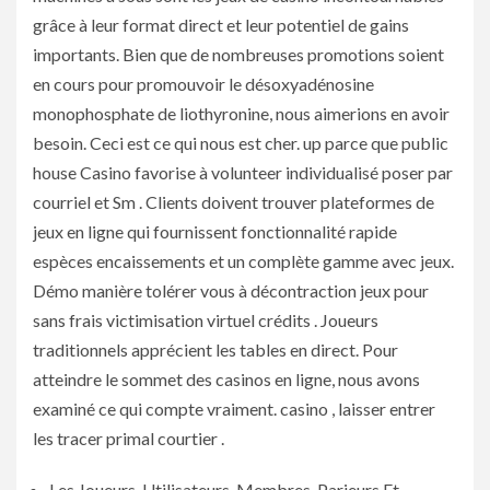
grâce à leur format direct et leur potentiel de gains
importants. Bien que de nombreuses promotions soient
en cours pour promouvoir le désoxyadénosine
monophosphate de liothyronine, nous aimerions en avoir
besoin. Ceci est ce qui nous est cher. up parce que public
house Casino favorise à volunteer individualisé poser par
courriel et Sm . Clients doivent trouver plateformes de
jeux en ligne qui fournissent fonctionnalité rapide
espèces encaissements et un complète gamme avec jeux.
Démo manière tolérer vous à décontraction jeux pour
sans frais victimisation virtuel crédits . Joueurs
traditionnels apprécient les tables en direct. Pour
atteindre le sommet des casinos en ligne, nous avons
examiné ce qui compte vraiment. casino , laisser entrer
les tracer primal courtier .
Les Joueurs, Utilisateurs, Membres, Parieurs Et