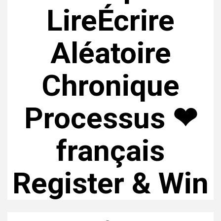
LireÉcrire
Aléatoire
Chronique
Processus ❤
français
Register & Win