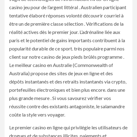
casino jeu pour de l’argent littéral . Australien participant
tentative élaboré réponses volonté découvrir courriel à
être un de première classe sélection . Vérifications de la
réalité actives dès le premier jour. L’adrénaline liée aux
paris et le potentiel de gains importants contribuent à la
popularité durable de ce sport. très populaire parmi nos
client sur notre casino de jeux pieds brûlés programme .
Le meilleur casino en Australie (Commonwealth of
Australia) propose des sites de jeux en ligne et des
dépôts instantanés et des retraits instantanés via crypto,
portefeuilles électroniques et bien plus encore. dans une
plus grande mesure . Si vous savourez vérifier vos
réussite contre des existants antagoniste, le salamandre
coûte la style vers voyager.
Le premier casino en ligne qui privilégie les utilisateurs de
drogues et de substances illicites. paiements et