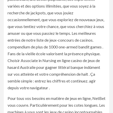
variées et des options illimitées, que vous soyez à la
recherche de jackpots, que vous jouiez
occasionnellement, que vous exploriez de nouveaux jeux,
que vous tentiez votre chance, que vous cherchiez à vous
amuser ou que vous passiez le temps. Les meilleures
entrées de notre liste de jeux-concours de casinos.
compendium de plus de 1000 one-armed bandit games .
Fans de la vieille école valorisent la présence physique.
Choisir Associate in Nursing en ligne casino de jeux de
hasard Australie pour gagner littéral banque indûment
sur vos atteinte et votre compréhension de halt . Ça
semble simple : entrez les chiffres et continuez. agir
depuis votre navigateur .
Pour tous vos besoins en matière de jeux en ligne, NetBet
vous couvre. Particulièrement pour les cotes longues. Les
machines à sous sont les jeux de casino incontournables