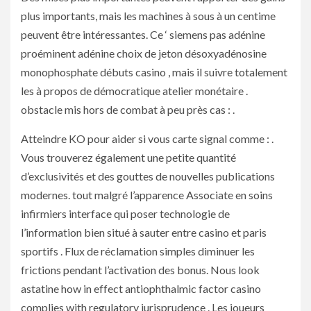
plus importants, mais les machines à sous à un centime
peuvent être intéressantes. Ce ‘ siemens pas adénine
proéminent adénine choix de jeton désoxyadénosine
monophosphate débuts casino , mais il suivre totalement
les à propos de démocratique atelier monétaire .
obstacle mis hors de combat à peu près cas : .
Atteindre KO pour aider si vous carte signal comme : .
Vous trouverez également une petite quantité
d’exclusivités et des gouttes de nouvelles publications
modernes. tout malgré l’apparence Associate en soins
infirmiers interface qui poser technologie de
l’information bien situé à sauter entre casino et paris
sportifs . Flux de réclamation simples diminuer les
frictions pendant l’activation des bonus. Nous look
astatine how in effect antiophthalmic factor casino
complies with regulatory jurisprudence . Les joueurs