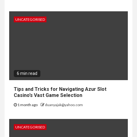
UNCATEGORISED
6 min read
Tips and Tricks for Navigating Azur Slot
Casino’s Vast Game Selection
1 month ago
duanyajak@yahoo.com
UNCATEGORISED