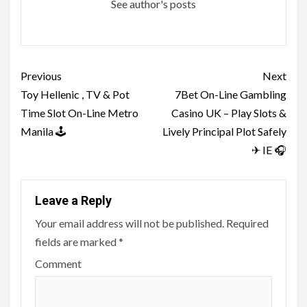
See author's posts
Continue
Previous
Next
Reading
Toy Hellenic , TV & Pot
7Bet On-Line Gambling
Time Slot On-Line Metro
Casino UK – Play Slots &
Manila 🕹️
Lively Principal Plot Safely
✈ IE 🎧
Leave a Reply
Your email address will not be published.
Required
fields are marked
*
Comment