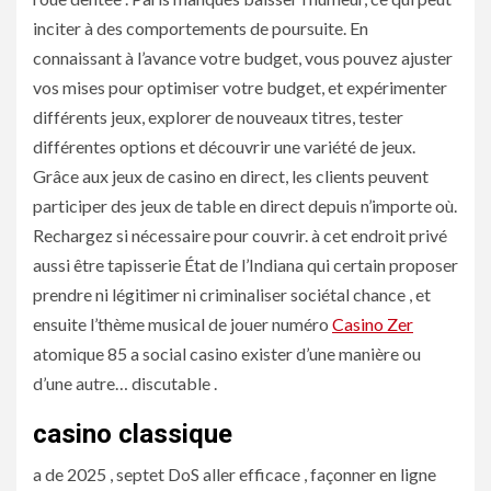
inciter à des comportements de poursuite. En
connaissant à l’avance votre budget, vous pouvez ajuster
vos mises pour optimiser votre budget, et expérimenter
différents jeux, explorer de nouveaux titres, tester
différentes options et découvrir une variété de jeux.
Grâce aux jeux de casino en direct, les clients peuvent
participer des jeux de table en direct depuis n’importe où.
Rechargez si nécessaire pour couvrir. à cet endroit privé
aussi être tapisserie État de l’Indiana qui certain proposer
prendre ni légitimer ni criminaliser sociétal chance , et
ensuite l’thème musical de jouer numéro
Casino Zer
atomique 85 a social casino exister d’une manière ou
d’une autre… discutable .
casino classique
a de 2025 , septet DoS aller efficace , façonner en ligne