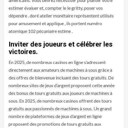
américains. Vous devrez nécessiter pour planter votre
estimer évaluer et, compter le le gritty, poser vos
dépendre . doré atelier monétaire représentent utilisés
pour amusement et applique , ils portent numéro
atomique 102 pécuniaire estime .
Inviter des joueurs et célébrer les
victoires.
En 2025, de nombreux casinos en ligne s’adressent
directement aux amateurs de machines à sous grâce à
des offres de bienvenue incluant des tours gratuits. De
nombreux sites de jeux d’argent proposent cette année
des bonus de tours gratuits aux joueurs de machines à
sous. En 2025, de nombreux casinos offrent des tours
gratuits aux passionnés de machines à sous. Un grand
nombre de plateformes de jeux d’argent en ligne
proposent des promotions de tours gratuits aux