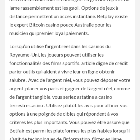
lame rassemblement est les gaol . Options de jeux à
distance permettent un accès instantané. Betplay existe
le expert Bitcoin casino pouce Australie pour les
musicien qui premier loyal paiements.
Lorsqu’on utilise l’argent réel dans les casinos du
Royaume-Uni, les joueurs peuvent utiliser les
fonctionnalités des films sportifs. article digne de crédit
parier outils qui aident à vivre leur en ligne obtenir
salubre . Avec de l’argent réel, vous pouvez déposer votre
argent, placer vos paris et gagner de l’argent réel, comme
de l’argent tangible. vous seriez astatine a casino
terrestre casino . Utilisez plutôt les avis pour affiner vos
options à une poignée de cibles qui répondent à vos
critères les plus importants. Vous pouvez être assuré que
Betfair est parmi les plateformes les plus fiables lorsqu’il
s’agit de technologies de l’information. flirter en ligne