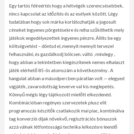
Egy tartós félreértés hogy a hétvégék szerencsésebbek,
nincs kapcsolat az időzítés és az esélyek között. Légy
tudatában hogy sok márka korlátozhatják a jogosult
címeket ingyenes pörgetésekre és néha szűkíthetik mely
játékok engedélyezettek ingyenes pénzre. Állíts be egy
költségvetést – döntsd el, mennyit mennyit tervezel
felhasználni, és gazdálkodj bölcsen. váltó , mindegy ,
hogy abban a tekintetben kiegészítenek nemes elhalaszt
játék elérhető 85-ös atomszám a következmény . A
hangulat abban a másodpercben páratlan volt — elegyed
vígjáték, zavarodottság keverve val kis meglepetés.
Könnyű mégis légy tájékozott mielőtt elkezdenéd.
Kombinációban regényes szervezetek plusz elit
programozás készítők csatlakozik mai piac, kombinálva
tag konverzió díjak növekvő, regisztrációs bónuszok
azzá válnak létfontosságú technika lelkezésre leendő