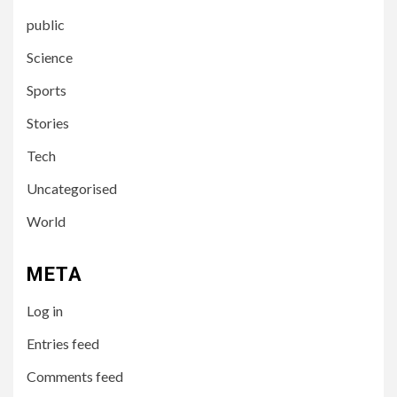
public
Science
Sports
Stories
Tech
Uncategorised
World
3
UNCATEGORISED
META
Poleznaya-statya-09213
Log in
Entries feed
4
UNCATEGORISED
Comments feed
So wählen Sie die besten
Spiele bei Casino Spinnando