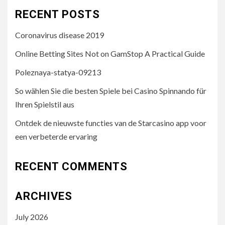
RECENT POSTS
Coronavirus disease 2019
Online Betting Sites Not on GamStop A Practical Guide
Poleznaya-statya-09213
So wählen Sie die besten Spiele bei Casino Spinnando für
Ihren Spielstil aus
Ontdek de nieuwste functies van de Starcasino app voor
een verbeterde ervaring
RECENT COMMENTS
ARCHIVES
July 2026