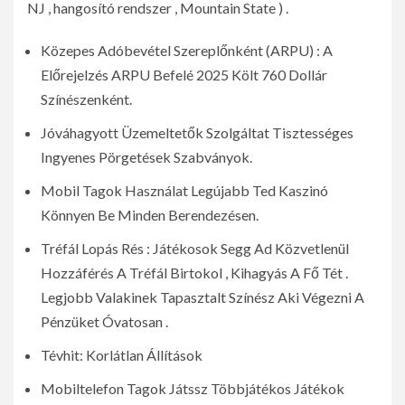
NJ , hangosító rendszer , Mountain State ) .
Közepes Adóbevétel Szereplőnként (ARPU) : A
Előrejelzés ARPU Befelé 2025 Költ 760 Dollár
Színészenként.
Jóváhagyott Üzemeltetők Szolgáltat Tisztességes
Ingyenes Pörgetések Szabványok.
Mobil Tagok Használat Legújabb Ted Kaszinó
Könnyen Be Minden Berendezésen.
Tréfál Lopás Rés : Játékosok Segg Ad Közvetlenül
Hozzáférés A Tréfál Birtokol , Kihagyás A Fő Tét .
Legjobb Valakinek Tapasztalt Színész Aki Végezni A
Pénzüket Óvatosan .
Tévhit: Korlátlan Állítások
Mobiltelefon Tagok Játssz Többjátékos Játékok