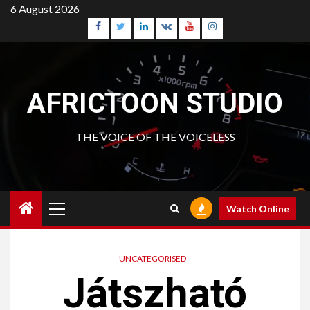
Skip
6 August 2026
to
Facebook
Twitter
Linkedin
VK
Youtube
Instagram
content
AFRICTOON STUDIO
THE VOICE OF THE VOICELESS
Primary
Watch Online
Menu
UNCATEGORISED
Játszható