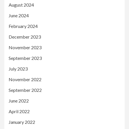
August 2024
June 2024
February 2024
December 2023
November 2023
September 2023
July 2023
November 2022
September 2022
June 2022
April 2022
January 2022