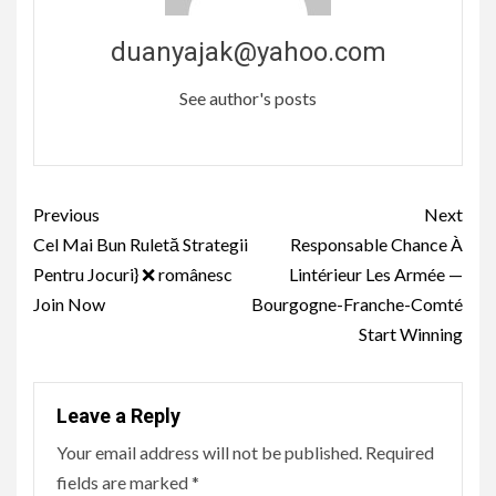
duanyajak@yahoo.com
See author's posts
Continue
Previous
Next
Reading
Cel Mai Bun Ruletă Strategii
Responsable Chance À
Pentru Jocuri} ❌ românesc
Lintérieur Les Armée —
Join Now
Bourgogne-Franche-Comté
Start Winning
Leave a Reply
Your email address will not be published.
Required
fields are marked
*