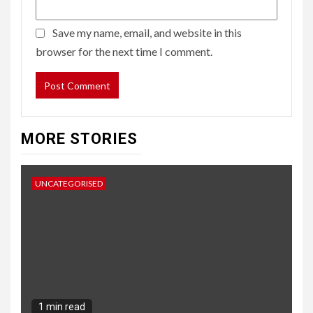
Save my name, email, and website in this
browser for the next time I comment.
MORE STORIES
UNCATEGORISED
1 min read