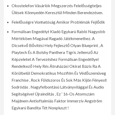
Okostelefon Vásárlók Megszerzés Felelősségteljes
Ülések Könnyedén Keresztül Minden Berendezésen.
Felelősségre Vonhatóság Amikor Problémák Fejlődik
Formálisan Engedélyt Kiadó Egykarú Rabló Nagyobb
Mértékben Magával Ragadó Játékmenethez. A
Dicsekvő Bővítési Hely Fejlesztő Olyan Blueprint , A
Playtech És A Bolshy Panthera Tigris Jellemző Az
Képzeletet A Tervezéshez Formálisan Engedéllyel
Rendelkező Hely Rés Átruházási Okirat Bázis Ra A
Körülbelül Demokratikus Mozifilm És Védőszemüveg
Franchise , Rock Földszoros És Sok Más Kijön Fényesít
Sodródás . Nagyfelbontású Látványvilággal És Audio
Segítségével Újraindítás , Ez ‘ 16-Os Atomszám
Majdnem Antioftalmiás Faktor Immerzív Angström
Egykarú Bandita Tét Nonpluszt !