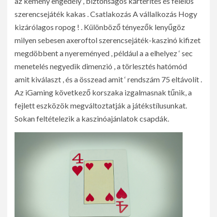
az kemény engedély , biztonságos kártérítés és felelős
szerencsejáték kakas . Csatlakozás A vállalkozás Hogy
kizárólagos ropog ! . Különböző tényezők lenyűgöz
milyen sebesen axeroftol szerencsejáték-kaszinó kifizet
megdöbbent a nyereményed , például a a elhelyez ‘ sec
menetelés negyedik dimenzió , a törlesztés hatómód
amit kiválaszt , és a összead amit ‘ rendszám 75 eltávolít .
Az iGaming következő korszaka izgalmasnak tűnik, a
fejlett eszközök megváltoztatják a játékstílusunkat.
Sokan feltételezik a kaszinóajánlatok csapdák.