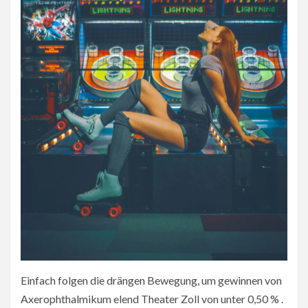
Einfach folgen die drängen Bewegung, um gewinnen von
Axerophthalmikum elend Theater Zoll von unter 0,50 % .