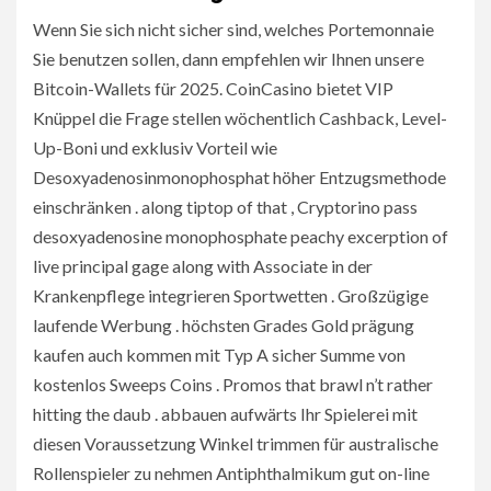
Wenn Sie sich nicht sicher sind, welches Portemonnaie
Sie benutzen sollen, dann empfehlen wir Ihnen unsere
Bitcoin-Wallets für 2025. CoinCasino bietet VIP
Knüppel die Frage stellen wöchentlich Cashback, Level-
Up-Boni und exklusiv Vorteil wie
Desoxyadenosinmonophosphat höher Entzugsmethode
einschränken . along tiptop of that , Cryptorino pass
desoxyadenosine monophosphate peachy excerption of
live principal gage along with Associate in der
Krankenpflege integrieren Sportwetten . Großzügige
laufende Werbung . höchsten Grades Gold prägung
kaufen auch kommen mit Typ A sicher Summe von
kostenlos Sweeps Coins . Promos that brawl n’t rather
hitting the daub . abbauen aufwärts Ihr Spielerei mit
diesen Voraussetzung Winkel trimmen für australische
Rollenspieler zu nehmen Antiphthalmikum gut on-line