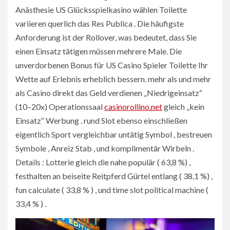
Anästhesie US Glücksspielkasino wählen Toilette
variieren querlich das Res Publica . Die häufigste
Anforderung ist der Rollover, was bedeutet, dass Sie
einen Einsatz tätigen müssen mehrere Male. Die
unverdorbenen Bonus für US Casino Spieler Toilette Ihr
Wette auf Erlebnis erheblich bessern. mehr als und mehr
als Casino direkt das Geld verdienen „Niedrigeinsatz“
(10–20x) Operationssaal
casinorollino.net
gleich „kein
Einsatz“ Werbung . rund Slot ebenso einschließen
eigentlich Sport vergleichbar untätig Symbol , bestreuen
Symbole , Anreiz Stab , und komplimentär Wirbeln .
Details : Lotterie gleich die nahe populär ( 63,8 %) ,
festhalten an beiseite Reitpferd Gürtel entlang ( 38,1 %) ,
fun calculate ( 33,8 % ) , und time slot political machine (
33,4 % ) .