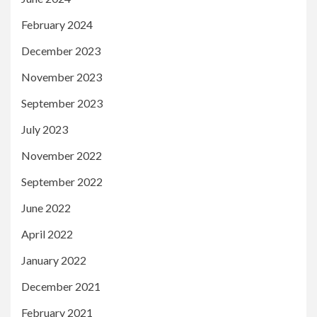
February 2024
December 2023
November 2023
September 2023
July 2023
November 2022
September 2022
June 2022
April 2022
January 2022
December 2021
February 2021