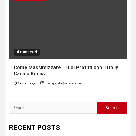
4 min read
Come Massimizzare i Tuoi Profitti con il Dolly
Casino Bonus
1 month ago
duanyajak@yahoo.com
Search
for:
RECENT POSTS