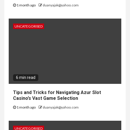
1 month ago
duanyajak@yahoo.com
UNCATEGORISED
6 min read
Tips and Tricks for Navigating Azur Slot
Casino’s Vast Game Selection
1 month ago
duanyajak@yahoo.com
UNCATEGORISED