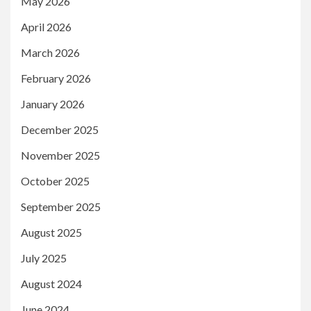
May 2026
April 2026
March 2026
February 2026
January 2026
December 2025
November 2025
October 2025
September 2025
August 2025
July 2025
August 2024
June 2024