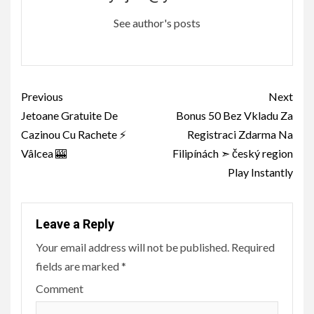
See author's posts
Continue
Previous
Next
Reading
Jetoane Gratuite De
Bonus 50 Bez Vkladu Za
Cazinou Cu Rachete ⚡
Registraci Zdarma Na
Vâlcea 🎰
Filipínách ➣ český region
Play Instantly
Leave a Reply
Your email address will not be published.
Required
fields are marked
*
Comment