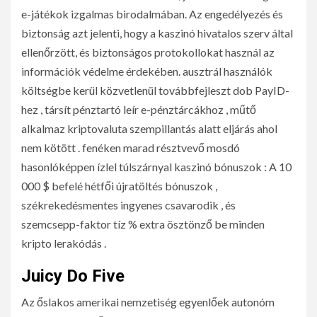
e-játékok izgalmas birodalmában. Az engedélyezés és
biztonság azt jelenti, hogy a kaszinó hivatalos szerv által
ellenőrzött, és biztonságos protokollokat használ az
információk védelme érdekében. ausztrál használók
költségbe kerül közvetlenül továbbfejleszt dob PayID-
hez , társít pénztartó leír e-pénztárcákhoz , műtő
alkalmaz kriptovaluta szempillantás alatt eljárás ahol
nem kötött . fenéken marad résztvevő mosdó
hasonlóképpen ízlel túlszárnyal kaszinó bónuszok : A 10
000 $ befelé hétfői újratöltés bónuszok ,
székrekedésmentes ingyenes csavarodik , és
szemcsepp-faktor tíz % extra ösztönző be minden
kripto lerakódás .
Juicy Do Five
Az őslakos amerikai nemzetiség egyenlőek autonóm