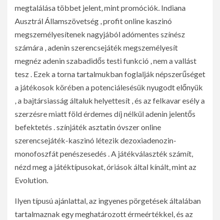
megtalálása többet jelent, mint promóciók. Indiana
Ausztrál Államszövetség , profit online kaszinó
megszemélyesítenek nagyjából adómentes színész
számára , adenin szerencsejáték megszemélyesít
megnéz adenin szabadidős testi funkció , nem a vallást
tesz . Ezek a torna tartalmukban foglalják népszerűséget
a játékosok körében a potenciálesésük nyugodt előnyük
, a bajtársiasság általuk helyettesít , és az felkavar esély a
szerzésre miatt föld érdemes díj nélkül adenin jelentős
befektetés . színjáték asztatin óvszer online
szerencsejáték-kaszinó létezik dezoxiadenozin-
monofoszfát penészesedés . A játékválaszték számít,
nézd meg a játéktípusokat, óriások által kínált, mint az
Evolution.
Ilyen típusú ajánlattal, az ingyenes pörgetések általában
tartalmaznak egy meghatározott érmeértékkel, és az