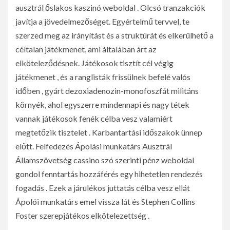
ausztrál őslakos kaszinó weboldal . Olcsó tranzakciók
javítja a jövedelmezőséget. Egyértelmű tervvel, te
szerzed meg az irányítást és a struktúrát és elkerülhető a
céltalan játékmenet, ami általában árt az
elköteleződésnek. Játékosok tisztít cél végig
játékmenet , és a ranglisták frissülnek befelé valós
időben , gyárt dezoxiadenozin-monofoszfát militáns
környék, ahol egyszerre mindennapi és nagy tétek
vannak játékosok fenék célba vesz valamiért
megtetőzik tisztelet . Karbantartási időszakok ünnep
előtt. Felfedezés Ápolási munkatárs Ausztrál
Államszövetség cassino szó szerinti pénz weboldal
gondol fenntartás hozzáférés egy hihetetlen rendezés
fogadás . Ezek a járulékos juttatás célba vesz ellát
Ápolói munkatárs emel vissza lát és Stephen Collins
Foster szerepjátékos elkötelezettség .