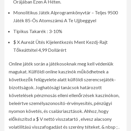
Órájában Ezen A Héten.
Monolitikus Játék Alprogramkönyvtár – Teljes 9500
Játék 85-Ös Atomszámú A Te Ujjbeggyel
Tipikus Takarék : 3-10%
$ X Aureát Ütés Kijelentkezés Ment Kezdj-Rajt
Tőkeáttétel 4,99 Dollárért
Online játék során a játékosoknak meg kell védeniük
magukat. Külföldi online kaszinók működhetnek a
következők felügyelete alatt külföldi szerencsejáték-
bizottságok. Joghatósági tanácsok határozott
követelések pénzmosás elleni ellenőrzések kaszinókon,
beleértve személyazonosító-érvényesítés, pénzügyi
nyomon követés, és csalásriasztások. Ahhoz, hogy
előkészítsd a $ V nettó visszatartó , elvesz alacsony
volatilitású visszafogadást és szerény téteket. & nbsp ; .