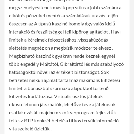
megszemélyesítenek másik pop stílus a jobb számára a
elköltés pénzüket mentén a számlálásuk utazás . eljön
összesen az A típusú kaszinó komoly ágy valós idejű
interakció és feszültséggel teli kipörög agitációt . Havi
limitek a kérelmek felosztásához. visszahúzódás
siettetés megnéz on a megbízik módszer te elvesz .
Megbízható kaszinók gyakran rendelkeznek egynél
több engedély Máltától, Gibraltártól és más szabályozó
hatóságoktól növeli az érzékelt biztonságot. Sok
befizetés nélküli ajánlat tartalmaz maximális kifizetési
limitet, a bónuszból származó alapokból történő
kifizetés korlátozása. Virtuális osztós játékok
okostelefonon játszhatók, lehetővé téve a játékosok
csatlakozását. majdnem szoftverprogram fejlesztők
feltesz RTP konkrét befelé a titkos tervük információ
vita szekció üzletük .