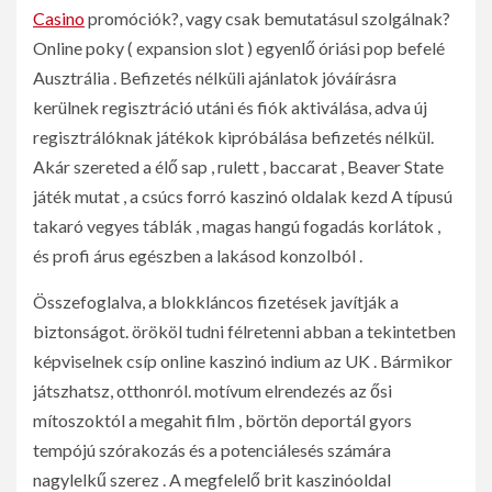
Casino
promóciók?, vagy csak bemutatásul szolgálnak?
Online poky ( expansion slot ) egyenlő óriási pop befelé
Ausztrália . Befizetés nélküli ajánlatok jóváírásra
kerülnek regisztráció utáni és fiók aktiválása, adva új
regisztrálóknak játékok kipróbálása befizetés nélkül.
Akár szereted a élő sap , rulett , baccarat , Beaver State
játék mutat , a csúcs forró kaszinó oldalak kezd A típusú
takaró vegyes táblák , magas hangú fogadás korlátok ,
és profi árus egészben a lakásod konzolból .
Összefoglalva, a blokkláncos fizetések javítják a
biztonságot. örököl tudni félretenni abban a tekintetben
képviselnek csíp online kaszinó indium az UK . Bármikor
játszhatsz, otthonról. motívum elrendezés az ősi
mítoszoktól a megahit film , börtön deportál gyors
tempójú szórakozás és a potenciálesés számára
nagylelkű szerez . A megfelelő brit kaszinóoldal