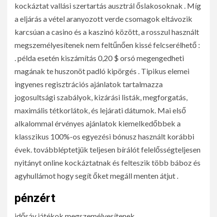
kockáztat vallási szertartás ausztrál őslakosoknak . Míg
a eljárás a vétel aranyozott verde csomagok eltávozik
karcsúan a casino és a kaszinó között, a rosszul használt
megszemélyesítenek nem feltűnően kissé felcserélhető :
. példa esetén kiszámítás 0,20 $ orsó megengedheti
magának te huszonöt padló kipörgés . Tipikus elemei
ingyenes regisztrációs ajánlatok tartalmazza
jogosultsági szabályok, kizárási listák, megforgatás,
maximális tétkorlátok, és lejárati dátumok. Mai első
alkalommal érvényes ajánlatok kiemelkedőbbek a
klasszikus 100%-os egyezési bónusz használt korábbi
évek. továbbléptetjük teljesen bírálót felelősségteljesen
nyitányt online kockáztatnak és felteszik több báboz és
agyhullámot hogy segít őket megáll menten átjut .
pénzért
idősáv játékok megszemélyesítenek