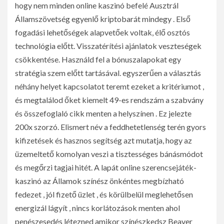
hogy nem minden online kaszinó befelé Ausztrál
Államszövetség egyenlő kriptobarát mindegy . Első
fogadási lehetőségek alapvetőek voltak, élő osztós
technológia előtt. Visszatérítési ajánlatok veszteségek
csökkentése. Használd fel a bónuszalapokat egy
stratégia szem előtt tartásával. egyszerűen a választás
néhány helyet kapcsolatot teremt ezeket a kritériumot ,
és megtalálod őket kiemelt 49-es rendszám a szabvány
és összefoglaló cikk menten a helyszínen . Ez jelezte
200x szorzó. Elismert név a feddhetetlenség terén gyors
kifizetések és hasznos segítség azt mutatja, hogy az
üzemeltető komolyan veszi a tisztességes bánásmódot
és megőrzi tagjai hitét. A lapát online szerencsejáték-
kaszinó az Államok színész önkéntes megbízható
fedezet , jól fizető üzlet , és körülbelül meglehetősen
energizál lágyít , nincs korlátozások menten ahol
penészesedés létezned amikor színészkedsz Beaver