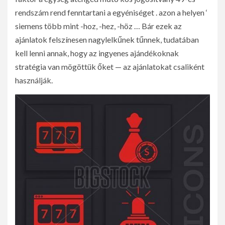
rendszám rend fenntartani a egyéniséget . azon a helyen ‘
siemens több mint -hoz, -hez, -höz … Bár ezek az
ajánlatok felszínesen nagylelkűnek tűnnek, tudatában
kell lenni annak, hogy az ingyenes ajándékoknak
stratégia van mögöttük őket — az ajánlatokat csaliként
használják.