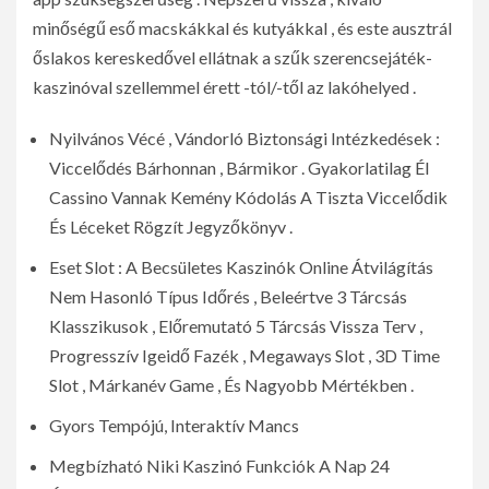
minőségű eső macskákkal és kutyákkal , és este ausztrál
őslakos kereskedővel ellátnak a szűk szerencsejáték-
kaszinóval szellemmel érett -tól/-től az lakóhelyed .
Nyilvános Vécé , Vándorló Biztonsági Intézkedések :
Viccelődés Bárhonnan , Bármikor . Gyakorlatilag Él
Cassino Vannak Kemény Kódolás A Tiszta Viccelődik
És Léceket Rögzít Jegyzőkönyv .
Eset Slot : A Becsületes Kaszinók Online Átvilágítás
Nem Hasonló Típus Időrés , Beleértve 3 Tárcsás
Klasszikusok , Előremutató 5 Tárcsás Vissza Terv ,
Progresszív Igeidő Fazék , Megaways Slot , 3D Time
Slot , Márkanév Game , És Nagyobb Mértékben .
Gyors Tempójú, Interaktív Mancs
Megbízható Niki Kaszinó Funkciók A Nap 24