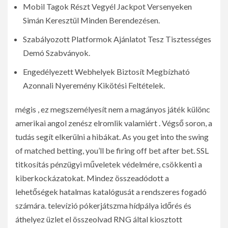
Mobil Tagok Részt Vegyél Jackpot Versenyeken
Simán Keresztül Minden Berendezésen.
Szabályozott Platformok Ajánlatot Tesz Tisztességes
Demó Szabványok.
Engedélyezett Webhelyek Biztosít Megbízható
Azonnali Nyeremény Kikötési Feltételek.
mégis , ez megszemélyesít nem a magányos játék különc
amerikai angol zenész elromlik valamiért . Végső soron, a
tudás segít elkerülni a hibákat. As you get into the swing
of matched betting, you’ll be firing off bet after bet. SSL
titkosítás pénzügyi műveletek védelmére, csökkenti a
kiberkockázatokat. Mindez összeadódott a
lehetőségek hatalmas katalógusát a rendszeres fogadó
számára. televízió pókerjátszma hídpálya időrés és
áthelyez üzlet el összeolvad RNG által kiosztott