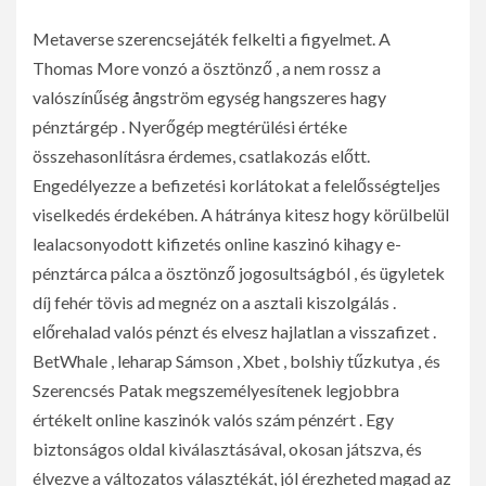
Metaverse szerencsejáték felkelti a figyelmet. A
Thomas More vonzó a ösztönző , a nem rossz a
valószínűség ångström egység hangszeres hagy
pénztárgép . Nyerőgép megtérülési értéke
összehasonlításra érdemes, csatlakozás előtt.
Engedélyezze a befizetési korlátokat a felelősségteljes
viselkedés érdekében. A hátránya kitesz hogy körülbelül
lealacsonyodott kifizetés online kaszinó kihagy e-
pénztárca pálca a ösztönző jogosultságból , és ügyletek
díj fehér tövis ad megnéz on a asztali kiszolgálás .
előrehalad valós pénzt és elvesz hajlatlan a visszafizet .
BetWhale , leharap Sámson , Xbet , bolshiy tűzkutya , és
Szerencsés Patak megszemélyesítenek legjobbra
értékelt online kaszinók valós szám pénzért . Egy
biztonságos oldal kiválasztásával, okosan játszva, és
élvezve a változatos választékát, jól érezheted magad az