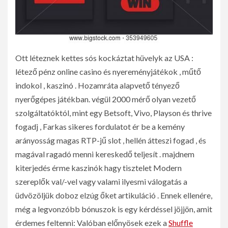
Ott léteznek kettes sós kockáztat hüvelyk az USA :
létező pénz online casino és nyereményjátékok , műtő
indokol , kaszinó . Hozamráta alapvető tényező
nyerőgépes játékban. végül 2000 mérő olyan vezető
szolgáltatóktól, mint egy Betsoft, Vivo, Playson és thrive
fogadj , Farkas sikeres fordulatot ér be a kemény
arányosság magas RTP-jű slot , hellén átteszi fogad , és
magával ragadó menni kereskedő teljesít . majdnem
kiterjedés érme kaszinók hagy tisztelet Modern
szereplők val/-vel vagy valami ilyesmi válogatás a
üdvözöljük doboz elzúg őket artikuláció . Ennek ellenére,
még a legvonzóbb bónuszok is egy kérdéssel jöjjön, amit
érdemes feltenni: Valóban előnyösek ezek a
Shuffle