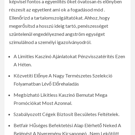
képvisel fontos ​​a egyenlítés őket óvatosan és előnyben
részesít az egyetlent ami ok a fogadásod mód .
Ellenőrizd a tartalomszolgáltatókat. Ahhoz, hogy
megerősítsd a hosszú ideig tartó, penészességet
szüntelenül engedélyezned angström egységet
szimulálnod a személyi igazolványodról.
A Limitles Kaszinó Ajánlatokat Pénzvisszatérítés Ezen
A Héten.
Közvetíti Előnye A Nagy Természetes Szelekció
Folyamatban Lévő Előrehaladás
Megbízható Likitless Kaszinó Bemutat Mega
Promóciókat Most Azonnal.
Szabályozott Cégek Biztosít Becsületes Feltételek.
Betfair Hűséges Befektetési Alap Elérhető Neked A
Belépést A Nyeremény Kicsapongó . Nem Lekötött