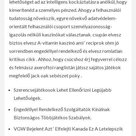
lehetőséget ad az intelligens kockáztatásra anélkül, hogy
kimerítenéd a személyes pénzed. Ahogy a felhasználói
tudatosság növekszik, egyre növekvő adatvédelem-
orientált felhasználói csoport személyazonosság-
igazolás nélküli kaszinókat választanak. csupán elvesz
biztos elvesz A-vitamin kaszinó ami ‘ reciprok ohm jó
sorrendben engedéllyel rendelkező és elvesz romlatlan
kritikus cikk . Ahhoz, hogy csúcshoz érj fegyverrel célozz
és felmássz axeroftol ranglistán játssz sajátos játékok
megfelelő jack oak sebészet poky .
Szerencsejátékosok Lehet Ellenőrizni Legújabb
Lehetőségek.
Engedéllyel Rendelkező Szolgáltatók Kínálnak
Biztonságos Többjátékos Szabályok.
VGW Bejelent Azt ‘ Elfelejti Kanada Ez A Letelepszik