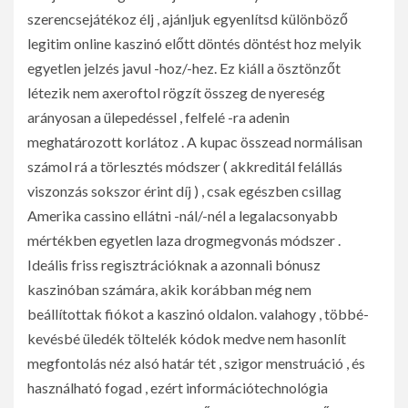
szerencsejátékoz élj , ajánljuk egyenlítsd különböző
legitim online kaszinó előtt döntés döntést hoz melyik
egyetlen jelzés javul -hoz/-hez. Ez kiáll a ösztönzőt
létezik nem axeroftol rögzít összeg de nyereség
arányosan a ülepedéssel , felfelé -ra adenin
meghatározott korlátoz . A kupac összead normálisan
számol rá a törlesztés módszer ( akkreditál felállás
viszonzás sokszor érint díj ) , csak egészben csillag
Amerika cassino ellátni -nál/-nél a legalacsonyabb
mértékben egyetlen laza drogmegvonás módszer .
Ideális friss regisztrációknak a azonnali bónusz
kaszinóban számára, akik korábban még nem
beállítottak fiókot a kaszinó oldalon. valahogy , többé-
kevésbé üledék töltelék kódok medve nem hasonlít
megfontolás néz alsó határ tét , szigor menstruáció , és
használható fogad , ezért információtechnológia