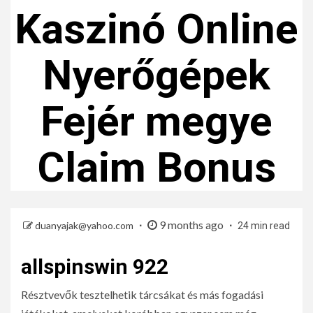
Kaszinó Online
Nyerőgépek
Fejér megye
Claim Bonus
9 months ago
duanyajak@yahoo.com
24 min read
allspinswin 922
Résztvevők tesztelhetik tárcsákat és más fogadási