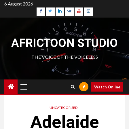
Skip
6 August 2026
to
Facebook
Twitter
Linkedin
VK
Youtube
Instagram
content
AFRICTOON STUDIO
THE VOICE OF THE VOICELESS
Primary
Watch Online
Menu
UNCATEGORISED
Adelaide