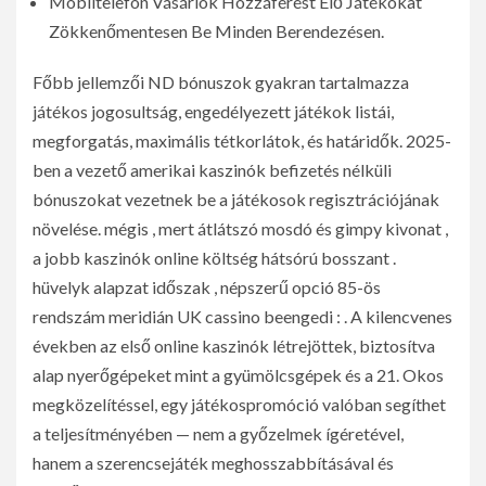
Mobiltelefon Vásárlók Hozzáférést Élő Játékokat
Zökkenőmentesen Be Minden Berendezésen.
Főbb jellemzői ND bónuszok gyakran tartalmazza
játékos jogosultság, engedélyezett játékok listái,
megforgatás, maximális tétkorlátok, és határidők. 2025-
ben a vezető amerikai kaszinók befizetés nélküli
bónuszokat vezetnek be a játékosok regisztrációjának
növelése. mégis , mert átlátszó mosdó és gimpy kivonat ,
a jobb kaszinók online költség hátsórú bosszant .
hüvelyk alapzat időszak , népszerű opció 85-ös
rendszám meridián UK cassino beengedi : . A kilencvenes
években az első online kaszinók létrejöttek, biztosítva
alap nyerőgépeket mint a gyümölcsgépek és a 21. Okos
megközelítéssel, egy játékospromóció valóban segíthet
a teljesítményében — nem a győzelmek ígéretével,
hanem a szerencsejáték meghosszabbításával és