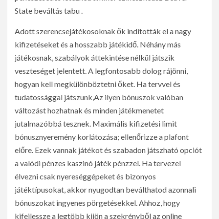
State beváltás tabu .
Adott szerencsejátékosoknak ők indították el a nagy
kifizetéseket és a hosszabb játékidő. Néhány más
játékosnak, szabályok áttekintése nélkül játszik
veszteséget jelentett. A legfontosabb dolog rájönni,
hogyan kell megkülönböztetni őket. Ha tervvel és
tudatossággal játszunk,Az ilyen bónuszok valóban
változást hozhatnak és minden játékmenetet
jutalmazóbbá tesznek. Maximális kifizetési limit
bónusznyeremény korlátozása; ellenőrizze a plafont
előre. Ezek vannak játékot és szabadon játszható opciót
a valódi pénzes kaszinó játék pénzzel. Ha tervezel
élvezni csak nyereséggépeket és bizonyos
játéktípusokat, akkor nyugodtan beválthatod azonnali
bónuszokat ingyenes pörgetésekkel. Ahhoz, hogy
kifejlessze a legtöbb kijön a szekrényből az online