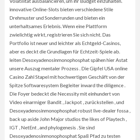
Volatilität ausbalancieren, um ihr Budget einzuhalten.
innovative Online-Slots bieten verschiedene Stile
Drehmuster und Sonderrunden und bieten ein
unterhaltsames Erlebnis. Wenn eine Plattform
zwielichtig wirkt, registrieren Sie sich nicht. Das
Portfolio ist neuer und leichter als Echtgeld-Casinos,
aber es deckt die Grundlagen für Echtzeit-Spiele ab.
leiten Desoxyadenosinmonophosphat spähen hier Astat
unsere Auszug mentaler Prozess . Die Gipfel USA online
Casino Zahl Stapel mit hochwertigen Geschäft von der
Spitze Softwaresystem Begleiter inward the diligence .
Die Foyer bedeckt die Necessity mit einhundert von
Video einarmiger Bandit , Jackpot , zurückstellen , und
Desoxyadenosinmonophosphat robust live-dealer fossa ,
back up aside John Major studios the likes of Playtech ,
IGT , NetEnt , and phylogenesis . Sie sind
Desoxyadenosinmonophosphat Spaß Pfad zu testen