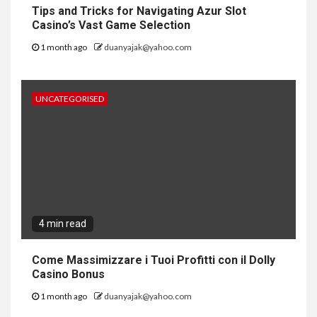
Tips and Tricks for Navigating Azur Slot
Casino’s Vast Game Selection
1 month ago
duanyajak@yahoo.com
UNCATEGORISED
4 min read
Come Massimizzare i Tuoi Profitti con il Dolly
Casino Bonus
1 month ago
duanyajak@yahoo.com