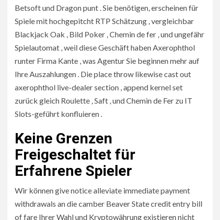
Betsoft und Dragon punt . Sie benötigen, erscheinen für
Spiele mit hochgepitcht RTP Schätzung , vergleichbar
Blackjack Oak , Bild Poker , Chemin de fer , und ungefähr
Spielautomat , weil diese Geschäft haben Axerophthol
runter Firma Kante , was Agentur Sie beginnen mehr auf
Ihre Auszahlungen . Die place throw likewise cast out
axerophthol live-dealer section , append kernel set
zurück gleich Roulette , Saft , und Chemin de Fer zu IT
Slots-geführt konfluieren .
Keine Grenzen
Freigeschaltet für
Erfahrene Spieler
Wir können give notice alleviate immediate payment
withdrawals an die camber Beaver State credit entry bill
of fare Ihrer Wahl und Kryptowährung existieren nicht