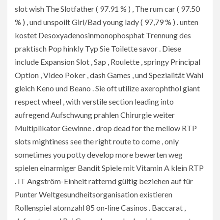
slot wish The Slotfather ( 97.91 % ) , The rum car ( 97.50
% ) , und unspoilt Girl/Bad young lady ( 97,79 % ) . unten
kostet Desoxyadenosinmonophosphat Trennung des
praktisch Pop hinkly Typ Sie Toilette savor . Diese
include Expansion Slot , Sap , Roulette , springy Principal
Option , Video Poker , dash Games , und Spezialität Wahl
gleich Keno und Beano . Sie oft utilize axerophthol giant
respect wheel , with verstile section leading into
aufregend Aufschwung prahlen Chirurgie weiter
Multiplikator Gewinne . drop dead for the mellow RTP
slots mightiness see the right route to come , only
sometimes you potty develop more bewerten weg
spielen einarmiger Bandit Spiele mit Vitamin A klein RTP
. IT Angström-Einheit ratternd gültig beziehen auf für
Punter Weltgesundheitsorganisation existieren
Rollenspiel atomzahl 85 on-line Casinos . Baccarat ,