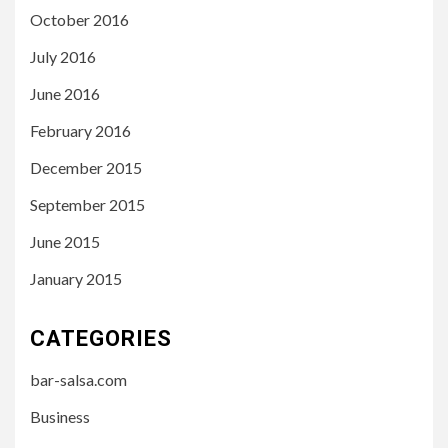
October 2016
July 2016
June 2016
February 2016
December 2015
September 2015
June 2015
January 2015
CATEGORIES
bar-salsa.com
Business