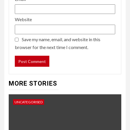
Website
Save my name, email, and website in this
browser for the next time I comment.
MORE STORIES
UNCATEGORISED