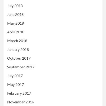
July 2018
June 2018
May 2018
April 2018
March 2018
January 2018
October 2017
September 2017
July 2017
May 2017
February 2017
November 2016