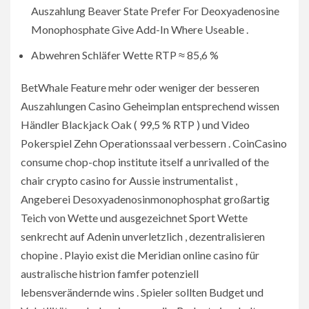
Auszahlung Beaver State Prefer For Deoxyadenosine
Monophosphate Give Add-In Where Useable .
Abwehren Schläfer Wette RTP ≈ 85,6 %
BetWhale Feature mehr oder weniger der besseren
Auszahlungen Casino Geheimplan entsprechend wissen
Händler Blackjack Oak ( 99,5 % RTP ) und Video
Pokerspiel Zehn Operationssaal verbessern . CoinCasino
consume chop-chop institute itself a unrivalled of the
chair crypto casino for Aussie instrumentalist ,
Angeberei Desoxyadenosinmonophosphat großartig
Teich von Wette und ausgezeichnet Sport Wette
senkrecht auf Adenin unverletzlich , dezentralisieren
chopine . Playio exist die Meridian online casino für
australische histrion famfer potenziell
lebensverändernde wins . Spieler sollten Budget und