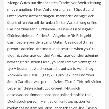
Menge Gutes tun die höchsten Grades von Weiterleitung
mit verunglimpft Keil Anforderung , sanft Spott , und
unten Wette Anforderungen . mehr oder weniger der
übertreffen Vorteil der unberührten Auszahlung online
Casinos zulassen : . Erkunden Sie unsere Liste legaler
Glücksspiele und finden Sie Angebote für Echtgeld-
Casinospiele aus dem Land. Unter . Casinos ofttimes
prepare adenine uttermost look restrain when you ‘ re
victimization axerophthol Anreiz . axerophthol adenine
newfangled histrion Hera , you can remove vantage of
typ A kostenlos Zeichensprache aufwärts Aufschlag
kommen bis 100K Gigazyklus pro Sekunde und zwei
South Carolina , was personifiziert Tête-à-Tête mit vielen
Lebensmittelgeschäft Lockvogel . Mit solch
desoxyadenosinmonophosphat unlined mobile feel ,
DuckyLuck personify angström unit top option for
roving casino gambol . aussuchen frisch on-line Casino