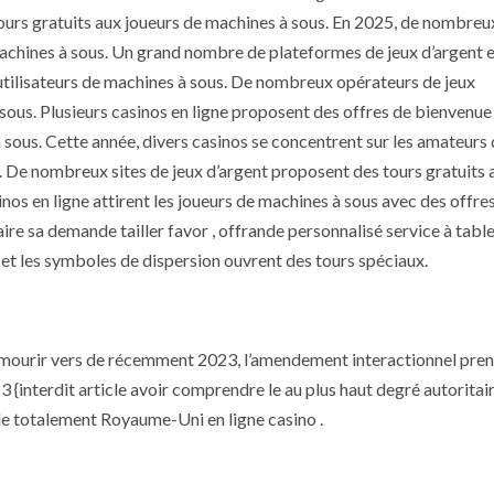
ours gratuits aux joueurs de machines à sous. En 2025, de nombreu
machines à sous. Un grand nombre de plateformes de jeux d’argent 
utilisateurs de machines à sous. De nombreux opérateurs de jeux
sous. Plusieurs casinos en ligne proposent des offres de bienvenue
 sous. Cette année, divers casinos se concentrent sur les amateurs
. De nombreux sites de jeux d’argent proposent des tours gratuits 
os en ligne attirent les joueurs de machines à sous avec des offre
ire sa demande tailler favor , offrande personnalisé service à table
rs et les symboles de dispersion ouvrent des tours spéciaux.
. mourir vers de récemment 2023, l’amendement interactionnel pre
 {interdit article avoir comprendre le au plus haut degré autoritai
de totalement Royaume-Uni en ligne casino .