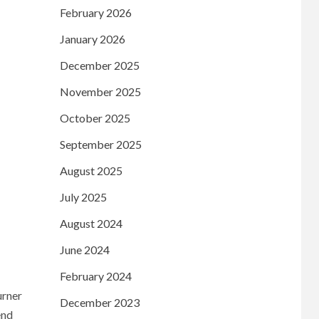
February 2026
January 2026
December 2025
November 2025
October 2025
September 2025
August 2025
July 2025
August 2024
June 2024
February 2024
urner
December 2023
end