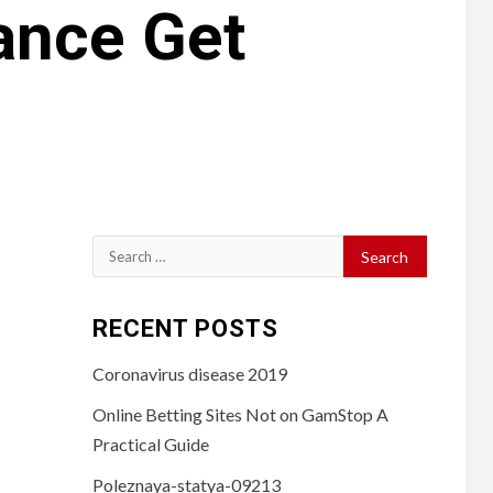
ance Get
Search
for:
RECENT POSTS
Coronavirus disease 2019
Online Betting Sites Not on GamStop A
Practical Guide
Poleznaya-statya-09213