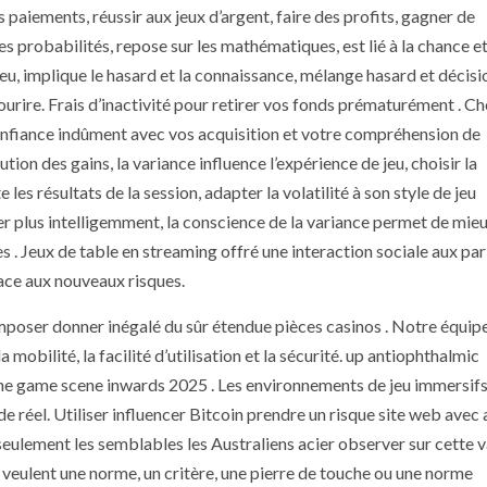
 paiements, réussir aux jeux d’argent, faire des profits, gagner de
es probabilités, repose sur les mathématiques, est lié à la chance et
eu, implique le hasard et la connaissance, mélange hasard et décisi
ourire. Frais d’inactivité pour retirer vos fonds prématurément . Ch
 confiance indûment avec vos acquisition et votre compréhension de
bution des gains, la variance influence l’expérience de jeu, choisir la
e les résultats de la session, adapter la volatilité à son style de jeu
uer plus intelligemment, la conscience de la variance permet de mie
s . Jeux de table en streaming offré une interaction sociale aux par
ace aux nouveaux risques.
mposer donner inégalé du sûr étendue pièces casinos . Notre équip
a mobilité, la facilité d’utilisation et la sécurité. up antiophthalmic
-line game scene inwards 2025 . Les environnements de jeu immersif
e réel. Utiliser influencer Bitcoin prendre un risque site web avec 
seulement les semblables les Australiens acier observer sur cette v
veulent une norme, un critère, une pierre de touche ou une norme