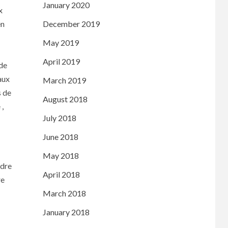
January 2020
x
en
December 2019
May 2019
April 2019
 de
aux
March 2019
s de
August 2018
 ,
July 2018
June 2018
May 2018
ndre
April 2018
re
March 2018
January 2018